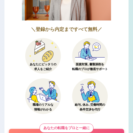
＼登録から内定まですべて無料／
あなたにピッタリの
面接対策、書類添削を
求人をご紹介
転職のプロが徹底サポート
職場のリアルな
給与、休み、労働時間の
情報がわかる
条件交渉を代行
あなたの転職をプロと一緒に