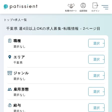
転職サポート
会員登録
ログイン
トップ
求人一覧
千葉県 週4日以上OKの求人募集・転職情報 - 2ページ目
職種
選択
選択なし
エリア
選択
千葉県
ジャンル
選択
選択なし
雇用形態
選択
選択なし
給与
選択
選択なし