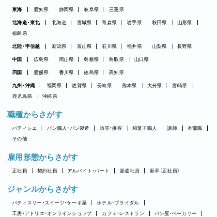
東海
愛知県
静岡県
岐阜県
三重県
北海道・東北
北海道
宮城県
青森県
岩手県
秋田県
山形県
福島県
北陸・甲信越
新潟県
富山県
石川県
福井県
山梨県
長野県
中国
広島県
岡山県
島根県
鳥取県
山口県
四国
愛媛県
香川県
徳島県
高知県
九州・沖縄
福岡県
佐賀県
長崎県
熊本県
大分県
宮崎県
鹿児島県
沖縄県
職種からさがす
パティシエ
パン職人・パン製造
販売・接客
和菓子職人
講師
本部職
その他
雇用形態からさがす
正社員
契約社員
アルバイト・パート
派遣社員
新卒（正社員）
ジャンルからさがす
パティスリー・スイーツ・ケーキ屋
ホテル・ブライダル
工房・アトリエ・オンラインショップ
カフェ・レストラン
パン屋・ベーカリー