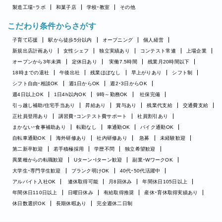
製造工場・ラボ
和菓子店
学校・教室
その他
こだわり条件からさがす
子育て応援
駅から徒歩5分以内
オープニング
個人経営
新規出店計画あり
女性シェフ
独立実績あり
コンテスト常連
上場企業
オープンから3年未満
定休日あり
実働7.5時間
残業月20時間以下
18時までの退社
午後出社
残業ほぼなし
早上がりあり
シフト制
シフト自由・相談OK
週1日からOK
週2・3日からOK
週4日以上OK
1日4h以内OK
9時～勤務OK
社保完備
引っ越し補助/住宅手当あり
昇給あり
賞与あり
残業代支給
交通費支給
正社員登用あり
講習費・コンテスト費サポート
社員割引あり
まかない・食事補助あり
転勤なし
車通勤OK
バイク通勤OK
自転車通勤OK
海外研修あり
社内研修あり
急募
未経験歓迎
第二新卒歓迎
若手積極採用
学歴不問
独立希望歓迎
異業種からの転職歓迎
Uターン・Iターン歓迎
副業・WワークOK
大学生・専門学生歓迎
ブランク明けOK
40代・50代活躍中
アルバイト入社OK
連休取得可能
月8回休み
年間休日105日以上
年間休日110日以上
日曜日休み
有給取得推奨
産休・育休取得実績あり
休日数選択OK
長期休暇あり
完全週休二日制