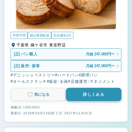
学歴不問
独立希望歓迎
完全週休2日
千葉県 鎌ケ谷市 東道野辺
[正]
パン職人
月給 247,000円〜
[正]
販売・接客
月給 247,000円〜
#デニッシュペストリー
#ハードパン
#調理パン
#オールスクラッチ
#販促・企画
#店舗運営・マネジメント
気になる
詳しくみる
掲載ID 1005309J
更新日：2026年03月24日
終了日：2027年12月31日