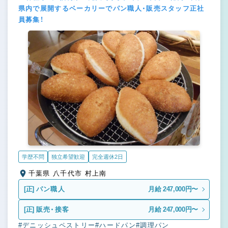
県内で展開するベーカリーでパン職人・販売スタッフ正社
員募集！
学歴不問
独立希望歓迎
完全週休2日
千葉県 八千代市 村上南
[正]
パン職人
月給 247,000円〜
[正]
販売・接客
月給 247,000円〜
#デニッシュペストリー
#ハードパン
#調理パン