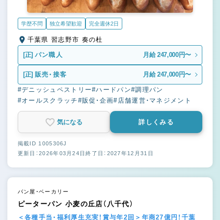
学歴不問
独立希望歓迎
完全週休2日
千葉県 習志野市 奏の杜
[正]
パン職人
月給 247,000円〜
[正]
販売・接客
月給 247,000円〜
#デニッシュペストリー
#ハードパン
#調理パン
#オールスクラッチ
#販促・企画
#店舗運営・マネジメント
気になる
詳しくみる
掲載ID 1005306J
更新日：2026年03月24日
終了日：2027年12月31日
パン屋・ベーカリー
ピーターパン 小麦の丘店（八千代）
＜各種手当・福利厚生充実！賞与年2回＞年商27億円！千葉