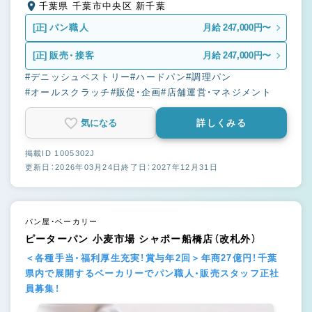
千葉県 千葉市中央区 新千葉
[正]
パン職人
月給 247,000円〜
[正]
販売・接客
月給 247,000円〜
#デニッシュペストリー
#ハードパン
#調理パン
#オールスクラッチ
#販促・企画
#店舗運営・マネジメント
気になる
詳しくみる
掲載ID 1005302J
更新日：2026年03月24日
終了日：2027年12月31日
パン屋・ベーカリー
ピーターパン 小麦市場 シャポー船橋店（改札外）
＜各種手当・福利厚生充実！賞与年2回＞年商27億円！千葉
県内で展開するベーカリーでパン職人・販売スタッフ正社
員募集！