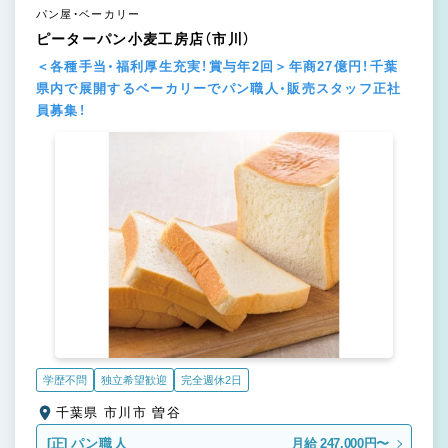
パン屋・ベーカリー
ピーターパン小麦工房店（市川）
＜各種手当・福利厚生充実！賞与年2回＞年商27億円！千葉
県内で展開するベーカリーでパン職人・販売スタッフ正社
員募集！
学歴不問
独立希望歓迎
完全週休2日
千葉県 市川市 曽谷
[正]
パン職人
月給 247,000円〜