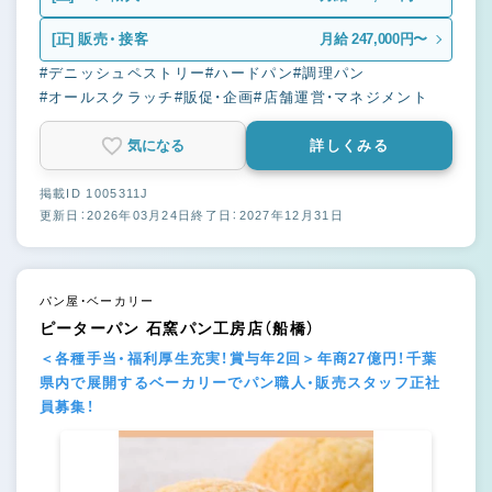
[正]
販売・接客
月給 247,000円〜
#デニッシュペストリー
#ハードパン
#調理パン
#オールスクラッチ
#販促・企画
#店舗運営・マネジメント
気になる
詳しくみる
掲載ID 1005311J
更新日：2026年03月24日
終了日：2027年12月31日
パン屋・ベーカリー
ピーターパン 石窯パン工房店（船橋）
＜各種手当・福利厚生充実！賞与年2回＞年商27億円！千葉
県内で展開するベーカリーでパン職人・販売スタッフ正社
員募集！