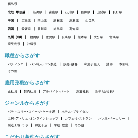
福島県
北陸・甲信越
新潟県
富山県
石川県
福井県
山梨県
長野県
中国
広島県
岡山県
島根県
鳥取県
山口県
四国
愛媛県
香川県
徳島県
高知県
九州・沖縄
福岡県
佐賀県
長崎県
熊本県
大分県
宮崎県
鹿児島県
沖縄県
職種からさがす
パティシエ
パン職人・パン製造
販売・接客
和菓子職人
講師
本部職
その他
雇用形態からさがす
正社員
契約社員
アルバイト・パート
派遣社員
新卒（正社員）
ジャンルからさがす
パティスリー・スイーツ・ケーキ屋
ホテル・ブライダル
工房・アトリエ・オンラインショップ
カフェ・レストラン
パン屋・ベーカリー
製造工場・ラボ
和菓子店
学校・教室
その他
こだわり条件からさがす