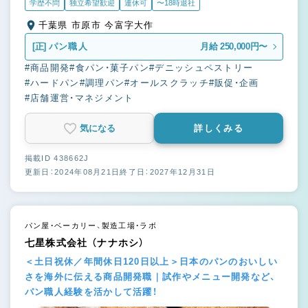
学歴不問
独立希望歓迎
連休可
〜18時退社
千葉県 市原市 今富字大作
[正]
パン職人
月給 250,000円〜
#商品開発
#食パン・菓子パン
#デニッシュペストリー
#ハードパン
#調理パン
#オールスクラッチ
#販促・企画
#店舗運営・マネジメント
気になる
詳しくみる
掲載ID 438662J
更新日：2024年08月21日
終了日：2027年12月31日
パン屋・ベーカリー、製造工場・ラボ
七星株式会社 （ナナホシ）
＜土日祝休／年間休日120日以上＞日本のパンのおいしい
さを海外に伝える商品開発職｜試作やメニュー開発など、
パン職人経験を活かして活躍！