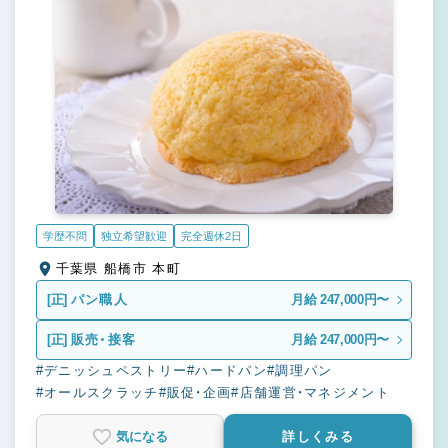
学歴不問
独立希望歓迎
完全週休2日
千葉県 船橋市 本町
[正]
パン職人
月給 247,000円〜
[正]
販売・接客
月給 247,000円〜
#デニッシュペストリー
#ハードパン
#調理パン
#オールスクラッチ
#販促・企画
#店舗運営・マネジメント
気になる
詳しくみる