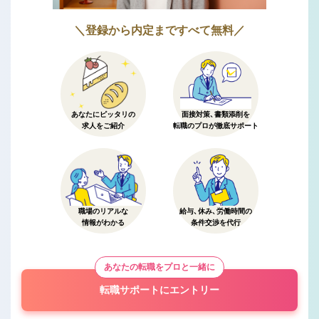
＼登録から内定まですべて無料／
あなたにピッタリの
面接対策、書類添削を
求人をご紹介
転職のプロが徹底サポート
職場のリアルな
給与、休み、労働時間の
情報がわかる
条件交渉を代行
あなたの転職をプロと一緒に
転職サポートにエントリー