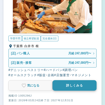
学歴不問
独立希望歓迎
完全週休2日
千葉県 白井市 根
[正]
パン職人
月給 247,000円〜
[正]
販売・接客
月給 247,000円〜
#デニッシュペストリー
#ハードパン
#調理パン
#オールスクラッチ
#販促・企画
#店舗運営・マネジメント
気になる
詳しくみる
掲載ID 1005296J
更新日：2026年03月24日
終了日：2027年12月31日