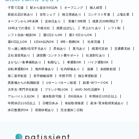
子育て応援
駅から徒歩5分以内
オープニング
個人経営
新規出店計画あり
女性シェフ
独立実績あり
コンテスト常連
上場企業
オープンから3年未満
定休日あり
実働7.5時間
残業月20時間以下
18時までの退社
午後出社
残業ほぼなし
早上がりあり
シフト制
シフト自由・相談OK
週1日からOK
週2・3日からOK
週4日以上OK
1日4h以内OK
9時～勤務OK
社保完備
引っ越し補助/住宅手当あり
昇給あり
賞与あり
残業代支給
交通費支給
正社員登用あり
講習費・コンテスト費サポート
社員割引あり
まかない・食事補助あり
転勤なし
車通勤OK
バイク通勤OK
自転車通勤OK
海外研修あり
社内研修あり
急募
未経験歓迎
第二新卒歓迎
若手積極採用
学歴不問
独立希望歓迎
異業種からの転職歓迎
Uターン・Iターン歓迎
副業・WワークOK
大学生・専門学生歓迎
ブランク明けOK
40代・50代活躍中
アルバイト入社OK
連休取得可能
月8回休み
年間休日105日以上
年間休日110日以上
日曜日休み
有給取得推奨
産休・育休取得実績あり
休日数選択OK
長期休暇あり
完全週休二日制