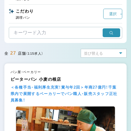
こだわり
選択
調理パン
27
全
店舗
（115求人）
パン屋・ベーカリー
ピーターパン 小麦の根店
＜各種手当・福利厚生充実！賞与年2回＞年商27億円！千葉
県内で展開するベーカリーでパン職人・販売スタッフ正社
員募集！