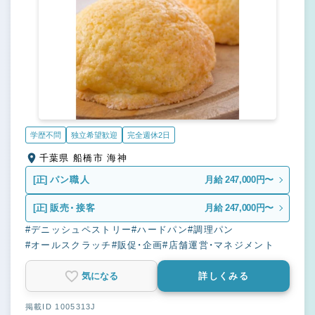
学歴不問
独立希望歓迎
完全週休2日
千葉県 船橋市 海神
[正]
パン職人
月給 247,000円〜
[正]
販売・接客
月給 247,000円〜
#デニッシュペストリー
#ハードパン
#調理パン
#オールスクラッチ
#販促・企画
#店舗運営・マネジメント
気になる
詳しくみる
掲載ID 1005313J