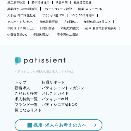
第二新卒歓迎
若手積極採用
学歴不問
独立希望歓迎
異業種からの転職歓迎
Uターン・Iターン歓迎
副業・WワークOK
大学生・専門学生歓迎
ブランク明けOK
40代・50代活躍中
アルバイト入社OK
連休取得可能
月8回休み
年間休日105日以上
年間休日110日以上
日曜日休み
有給取得推奨
産休・育休取得実績あり
休日数選択OK
長期休暇あり
完全週休二日制
パティシエ、パン職人の選ぶ求人サイトNo.1
トップ
転職サポート
新着求人
パティシエントマガジン
こだわり検索
おしごとガイド
求人特集一覧
パティシエwiki
ブランド一覧
パティシエ世論BOX
気になるリスト
採用・求人をお考えの方へ