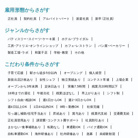
雇用形態からさがす
正社員
契約社員
アルバイト・パート
派遣社員
新卒（正社員）
ジャンルからさがす
パティスリー・スイーツ・ケーキ屋
ホテル・ブライダル
工房・アトリエ・オンラインショップ
カフェ・レストラン
パン屋・ベーカリー
製造工場・ラボ
和菓子店
学校・教室
その他
こだわり条件からさがす
子育て応援
駅から徒歩5分以内
オープニング
個人経営
新規出店計画あり
女性シェフ
独立実績あり
コンテスト常連
上場企業
オープンから3年未満
定休日あり
実働7.5時間
残業月20時間以下
18時までの退社
午後出社
残業ほぼなし
早上がりあり
シフト制
シフト自由・相談OK
週1日からOK
週2・3日からOK
週4日以上OK
1日4h以内OK
9時～勤務OK
社保完備
引っ越し補助/住宅手当あり
昇給あり
賞与あり
残業代支給
交通費支給
正社員登用あり
講習費・コンテスト費サポート
社員割引あり
まかない・食事補助あり
転勤なし
車通勤OK
バイク通勤OK
自転車通勤OK
海外研修あり
社内研修あり
急募
未経験歓迎