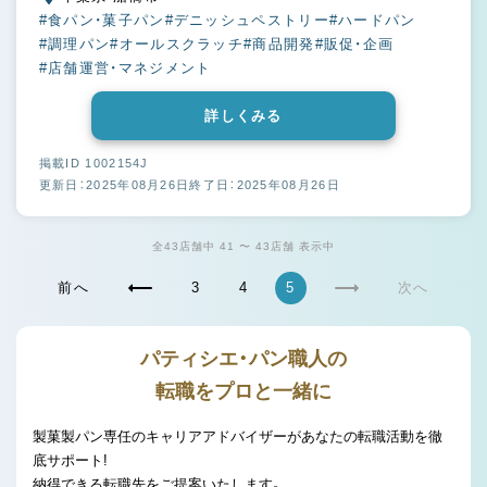
#食パン・菓子パン
#デニッシュペストリー
#ハードパン
#調理パン
#オールスクラッチ
#商品開発
#販促・企画
#店舗運営・マネジメント
詳しくみる
掲載ID 1002154J
更新日：2025年08月26日
終了日：2025年08月26日
全43店舗中 41 〜 43店舗 表示中
前へ
3
4
5
次へ
パティシエ・パン職人の
転職をプロと一緒に
製菓製パン専任のキャリアアドバイザーがあなたの転職活動を徹
底サポート!
納得できる転職先をご提案いたします。