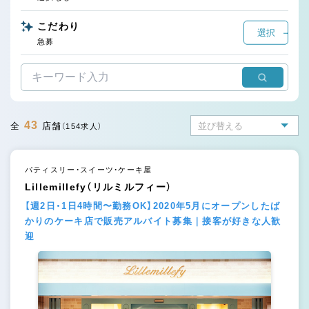
こだわり
選択
急募
43
全
店舗
（154求人）
パティスリー・スイーツ・ケーキ屋
Lillemillefy（リルミルフィー）
【週2日・1日4時間〜勤務OK】2020年5月にオープンしたば
かりのケーキ店で販売アルバイト募集｜接客が好きな人歓
迎