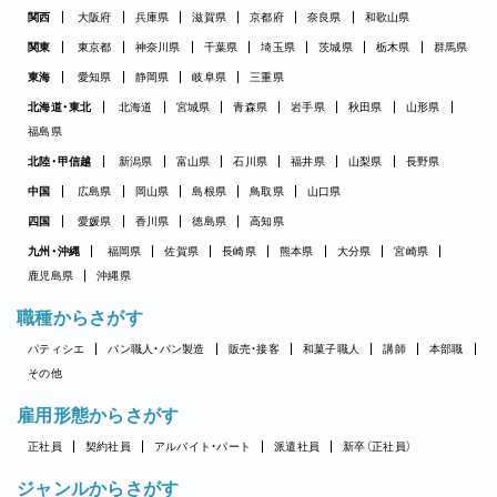
関西
大阪府
兵庫県
滋賀県
京都府
奈良県
和歌山県
関東
東京都
神奈川県
千葉県
埼玉県
茨城県
栃木県
群馬県
東海
愛知県
静岡県
岐阜県
三重県
北海道・東北
北海道
宮城県
青森県
岩手県
秋田県
山形県
福島県
北陸・甲信越
新潟県
富山県
石川県
福井県
山梨県
長野県
中国
広島県
岡山県
島根県
鳥取県
山口県
四国
愛媛県
香川県
徳島県
高知県
九州・沖縄
福岡県
佐賀県
長崎県
熊本県
大分県
宮崎県
鹿児島県
沖縄県
職種からさがす
パティシエ
パン職人・パン製造
販売・接客
和菓子職人
講師
本部職
その他
雇用形態からさがす
正社員
契約社員
アルバイト・パート
派遣社員
新卒（正社員）
ジャンルからさがす