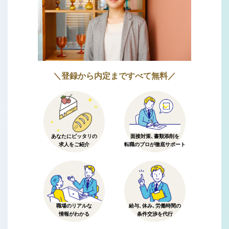
＼登録から内定まですべて無料／
あなたにピッタリの
面接対策、書類添削を
求人をご紹介
転職のプロが徹底サポート
職場のリアルな
給与、休み、労働時間の
情報がわかる
条件交渉を代行