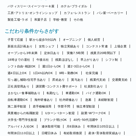
パティスリー・スイーツ・ケーキ屋
ホテル・ブライダル
工房・アトリエ・オンラインショップ
カフェ・レストラン
パン屋・ベーカリー
製造工場・ラボ
和菓子店
学校・教室
その他
こだわり条件からさがす
子育て応援
駅から徒歩5分以内
オープニング
個人経営
新規出店計画あり
女性シェフ
独立実績あり
コンテスト常連
上場企業
オープンから3年未満
定休日あり
実働7.5時間
残業月20時間以下
18時までの退社
午後出社
残業ほぼなし
早上がりあり
シフト制
シフト自由・相談OK
週1日からOK
週2・3日からOK
週4日以上OK
1日4h以内OK
9時～勤務OK
社保完備
引っ越し補助/住宅手当あり
昇給あり
賞与あり
残業代支給
交通費支給
正社員登用あり
講習費・コンテスト費サポート
社員割引あり
まかない・食事補助あり
転勤なし
車通勤OK
バイク通勤OK
自転車通勤OK
海外研修あり
社内研修あり
急募
未経験歓迎
第二新卒歓迎
若手積極採用
学歴不問
独立希望歓迎
異業種からの転職歓迎
Uターン・Iターン歓迎
副業・WワークOK
大学生・専門学生歓迎
ブランク明けOK
40代・50代活躍中
アルバイト入社OK
連休取得可能
月8回休み
年間休日105日以上
年間休日110日以上
日曜日休み
有給取得推奨
産休・育休取得実績あり