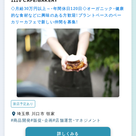
1110 CAFE/BAKERY
◇月給30万円以上～・年間休日120日◇オーガニック・健康
的な食材などに興味のある方歓迎！プラントベースのベー
カリーカフェで新しい仲間を募集！
新店予定あり
埼玉県 川口市 領家
#商品開発
#販促・企画
#店舗運営・マネジメント
詳しくみる