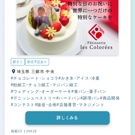
駅すぐ
新店予定あり
埼玉県 三郷市 中央
#チョコレート・ショコラ
#かき氷・アイス・冷菓
#飴細工・チョコ細工・マジパン細工
#ウェディング・オーダーケーキ
#食パン・菓子パン
#デニッシュペストリー
#ハードパン
#調理パン
#商品開発
#コンテスト
#販促・企画
#店舗運営・マネジメント
詳しくみる
掲載ID 134928