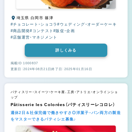
埼玉県 白岡市 篠津
#チョコレート・ショコラ
#ウェディング・オーダーケーキ
#商品開発
#コンテスト
#販促・企画
#店舗運営・マネジメント
詳しくみる
掲載ID 1000837
更新日：2024年08月21日
終了日：2025年01月16日
パティスリー・スイーツ・ケーキ屋、工房・アトリエ・オンラインショ
ップ
Pâtisserie les Colorées（パティスリーレコロレ）
週休2日＆社保完備で働きやすさ◎洋菓子・パン両方の製造
をマスターできるパティシエ募集♪