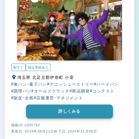
駅すぐ
独立実績あり
埼玉県 北足立郡伊奈町 小室
#食パン・菓子パン
#デニッシュペストリー
#ハードパン
#調理パン
#オールスクラッチ
#商品開発
#コンテスト
#販促・企画
#店舗運営・マネジメント
詳しくみる
掲載ID 1000752
更新日：2024年08月21日
終了日：2024年11月08日