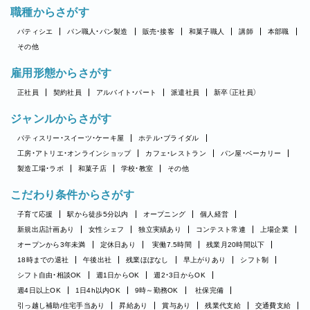
職種からさがす
パティシエ
パン職人・パン製造
販売・接客
和菓子職人
講師
本部職
その他
雇用形態からさがす
正社員
契約社員
アルバイト・パート
派遣社員
新卒（正社員）
ジャンルからさがす
パティスリー・スイーツ・ケーキ屋
ホテル・ブライダル
工房・アトリエ・オンラインショップ
カフェ・レストラン
パン屋・ベーカリー
製造工場・ラボ
和菓子店
学校・教室
その他
こだわり条件からさがす
子育て応援
駅から徒歩5分以内
オープニング
個人経営
新規出店計画あり
女性シェフ
独立実績あり
コンテスト常連
上場企業
オープンから3年未満
定休日あり
実働7.5時間
残業月20時間以下
18時までの退社
午後出社
残業ほぼなし
早上がりあり
シフト制
シフト自由・相談OK
週1日からOK
週2・3日からOK
週4日以上OK
1日4h以内OK
9時～勤務OK
社保完備
引っ越し補助/住宅手当あり
昇給あり
賞与あり
残業代支給
交通費支給