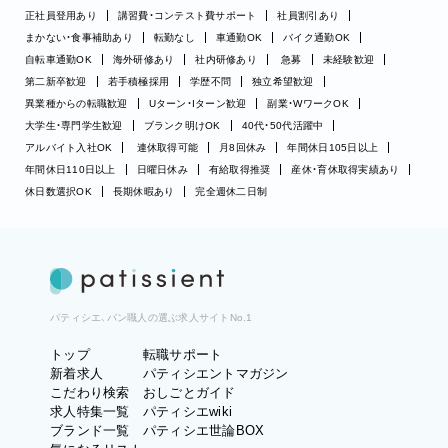
正社員登用あり
講習費・コンテスト費サポート
社員割引あり
まかない・食事補助あり
転勤なし
車通勤OK
バイク通勤OK
自転車通勤OK
海外研修あり
社内研修あり
急募
未経験歓迎
第二新卒歓迎
若手積極採用
学歴不問
独立希望歓迎
異業種からの転職歓迎
Uターン・Iターン歓迎
副業・WワークOK
大学生・専門学生歓迎
ブランク明けOK
40代・50代活躍中
アルバイト入社OK
連休取得可能
月8回休み
年間休日105日以上
年間休日110日以上
日曜日休み
有給取得推奨
産休・育休取得実績あり
休日数選択OK
長期休暇あり
完全週休二日制
パティシエ、パン職人の選ぶ求人サイトNo.1
トップ
転職サポート
新着求人
パティシエントマガジン
こだわり検索
おしごとガイド
求人特集一覧
パティシエwiki
ブランド一覧
パティシエ世論BOX