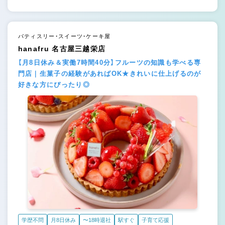
パティスリー・スイーツ・ケーキ屋
hanafru 名古屋三越栄店
【月8日休み＆実働7時間40分】フルーツの知識も学べる専
門店｜生菓子の経験があればOK★きれいに仕上げるのが
好きな方にぴったり◎
学歴不問
月8日休み
〜18時退社
駅すぐ
子育て応援