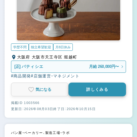
学歴不問
独立希望歓迎
月8日休み
大阪府 大阪市天王寺区 堀越町
[正]
パティシエ
月給 260,000円〜
#商品開発
#店舗運営・マネジメント
気になる
詳しくみる
掲載ID 1003566
更新日：2026年08月03日
終了日：2026年10月15日
パン屋・ベーカリー、製造工場・ラボ