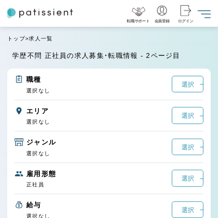
転職サポート
会員登録
ログイン
トップ
求人一覧
学歴不問 正社員の求人募集・転職情報 - 2ページ目
職種
選択
選択なし
エリア
選択
選択なし
ジャンル
選択
選択なし
雇用形態
選択
正社員
給与
選択
選択なし