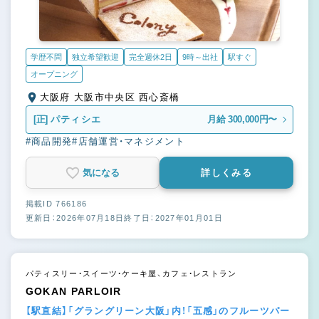
学歴不問
独立希望歓迎
完全週休2日
9時～出社
駅すぐ
オープニング
大阪府 大阪市中央区 西心斎橋
[正]
パティシエ
月給 300,000円〜
#商品開発
#店舗運営・マネジメント
気になる
詳しくみる
掲載ID 766186
更新日：2026年07月18日
終了日：2027年01月01日
パティスリー・スイーツ・ケーキ屋、カフェ・レストラン
GOKAN PARLOIR
【駅直結】「グラングリーン大阪」内！「五感」のフルーツパー