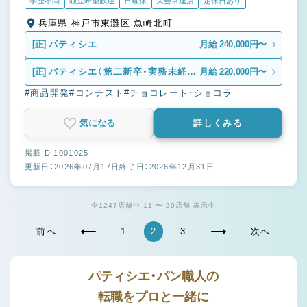
学歴不問
独立希望歓迎
日曜休
大会常連店
定休日あり
兵庫県 神戸市東灘区 魚崎北町
[正]
パティシエ
月給 240,000円〜
[正]
パティシエ（第二新卒・実務未経
月給 220,000円〜
験）
#商品開発
#コンテスト
#チョコレート・ショコラ
気になる
詳しくみる
掲載ID 1001025
更新日：2026年07月17日
終了日：2026年12月31日
全1247店舗中 11 〜 20店舗 表示中
前へ
1
2
3
次へ
パティシエ・パン職人の
転職をプロと一緒に