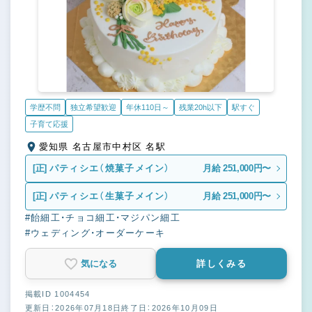
学歴不問
独立希望歓迎
年休110日～
残業20h以下
駅すぐ
子育て応援
愛知県 名古屋市中村区 名駅
[正]
パティシエ（焼菓子メイン）
月給 251,000円〜
[正]
パティシエ（生菓子メイン）
月給 251,000円〜
#飴細工・チョコ細工・マジパン細工
#ウェディング・オーダーケーキ
気になる
詳しくみる
掲載ID 1004454
更新日：2026年07月18日
終了日：2026年10月09日