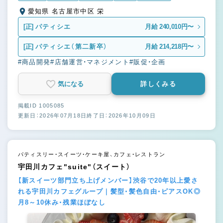
愛知県 名古屋市中区 栄
[正]
パティシエ
月給 240,010円〜
[正]
パティシエ（第二新卒）
月給 214,218円〜
#商品開発
#店舗運営・マネジメント
#販促・企画
気になる
詳しくみる
掲載ID 1005085
更新日：2026年07月18日
終了日：2026年10月09日
パティスリー・スイーツ・ケーキ屋、カフェ・レストラン
宇田川カフェ"suite"（スイート）
【新スイーツ部門立ち上げメンバー】渋谷で20年以上愛さ
れる宇田川カフェグループ｜髪型・髪色自由・ピアスOK◎
月8～10休み・残業ほぼなし