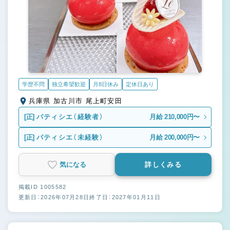
学歴不問
独立希望歓迎
月8日休み
定休日あり
兵庫県 加古川市 尾上町安田
[正]
パティシエ（経験者）
月給 210,000円〜
[正]
パティシエ（未経験）
月給 200,000円〜
気になる
詳しくみる
掲載ID 1005582
更新日：2026年07月28日
終了日：2027年01月11日