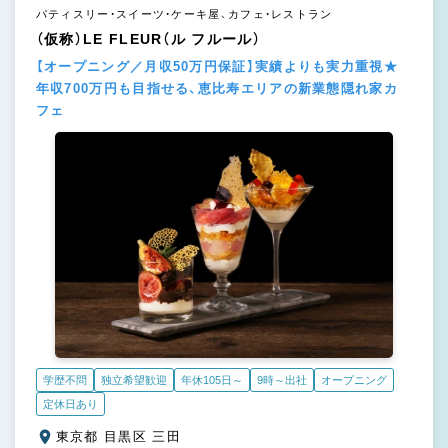
パティスリー・スイーツ・ケーキ屋、カフェ・レストラン
（仮称）LE FLEUR（ル フルール）
【オープニング／月収50万円保証】実績よりも実力重視★
年収700万円も目指せる、恵比寿エリアの新業態隠れ家カ
フェ
学歴不問
独立希望歓迎
年休105日～
9時～出社
オープニング
定休日あり
東京都 目黒区 三田