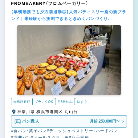
FROMBAKERY（フロムベーカリー）
【早朝勤務でも夕方前退勤◎】人気パティスリー発の新ブラ
ンド｜未経験から挑戦できるときめくパンづくり♪
未経験歓迎
ブランクOK
月8日休み
駅すぐ
神奈川県 横浜市港南区 丸山台
[正]
パン職人
月給 250,000円〜
#食パン・菓子パン
#デニッシュペストリー
#ハードパン
#調理パン
#オールスクラッチ
#商品開発