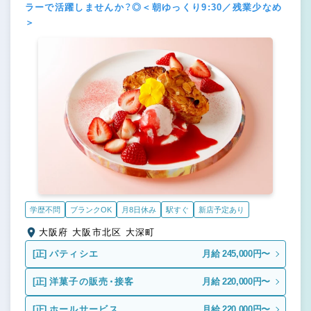
ラーで活躍しませんか？◎＜朝ゆっくり9:30／残業少なめ
＞
学歴不問
ブランクOK
月8日休み
駅すぐ
新店予定あり
大阪府 大阪市北区 大深町
[正]
パティシエ
月給 245,000円〜
[正]
洋菓子の販売・接客
月給 220,000円〜
[正]
ホールサービス
月給 220,000円〜