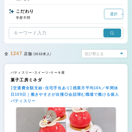
こだわり
選択
学歴不問
1247
全
店舗
（2632求人）
パティスリー・スイーツ・ケーキ屋
菓子工房ミネダ
【交通費全額支給・住宅手当あり】残業月平均10h／年間休
日109日｜働きやすさが自慢◎会話弾む職場で働ける個人
パティスリー