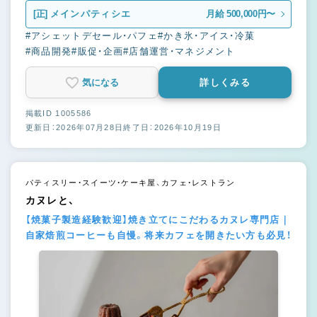
[正]
メインパティシエ
月給 500,000円〜
#アシェットデセール・パフェ
#かき氷・アイス・冷菓
#商品開発
#販促・企画
#店舗運営・マネジメント
気になる
詳しくみる
掲載ID 1005586
更新日：2026年07月28日
終了日：2026年10月19日
パティスリー・スイーツ・ケーキ屋、カフェ・レストラン
カヌレと、
【焼菓子製造経験歓迎】焼き立てにこだわるカヌレ専門店｜
自家焙煎コーヒーも自慢。将来カフェを開きたい方も必見！