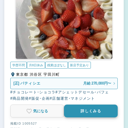
学歴不問
月8日休み
残業ほぼなし
新店予定あり
東京都 渋谷区 宇田川町
[正]
パティシエ
月給 270,000円〜
#チョコレート・ショコラ
#アシェットデセール・パフェ
#商品開発
#販促・企画
#店舗運営・マネジメント
気になる
詳しくみる
掲載ID 1005527