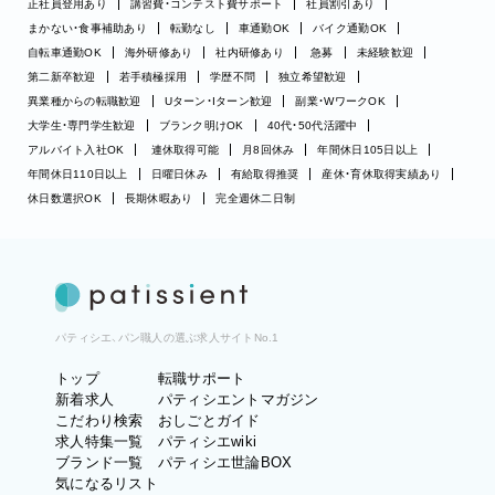
正社員登用あり
講習費・コンテスト費サポート
社員割引あり
まかない・食事補助あり
転勤なし
車通勤OK
バイク通勤OK
自転車通勤OK
海外研修あり
社内研修あり
急募
未経験歓迎
第二新卒歓迎
若手積極採用
学歴不問
独立希望歓迎
異業種からの転職歓迎
Uターン・Iターン歓迎
副業・WワークOK
大学生・専門学生歓迎
ブランク明けOK
40代・50代活躍中
アルバイト入社OK
連休取得可能
月8回休み
年間休日105日以上
年間休日110日以上
日曜日休み
有給取得推奨
産休・育休取得実績あり
休日数選択OK
長期休暇あり
完全週休二日制
パティシエ、パン職人の選ぶ求人サイトNo.1
トップ
転職サポート
新着求人
パティシエントマガジン
こだわり検索
おしごとガイド
求人特集一覧
パティシエwiki
ブランド一覧
パティシエ世論BOX
気になるリスト