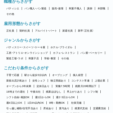
職種からさがす
パティシエ
パン職人・パン製造
販売・接客
和菓子職人
講師
本部職
その他
雇用形態からさがす
正社員
契約社員
アルバイト・パート
派遣社員
新卒（正社員）
ジャンルからさがす
パティスリー・スイーツ・ケーキ屋
ホテル・ブライダル
工房・アトリエ・オンラインショップ
カフェ・レストラン
パン屋・ベーカリー
製造工場・ラボ
和菓子店
学校・教室
その他
こだわり条件からさがす
子育て応援
駅から徒歩5分以内
オープニング
個人経営
新規出店計画あり
女性シェフ
独立実績あり
コンテスト常連
上場企業
オープンから3年未満
定休日あり
実働7.5時間
残業月20時間以下
18時までの退社
午後出社
残業ほぼなし
早上がりあり
シフト制
シフト自由・相談OK
週1日からOK
週2・3日からOK
週4日以上OK
1日4h以内OK
9時～勤務OK
社保完備
引っ越し補助/住宅手当あり
昇給あり
賞与あり
残業代支給
交通費支給