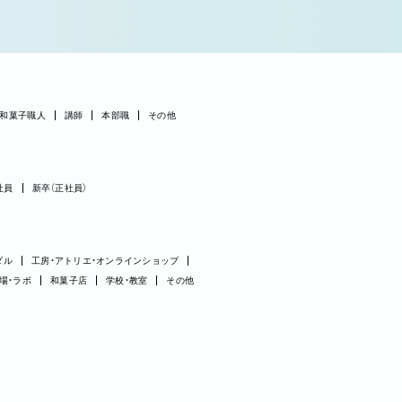
和菓子職人
講師
本部職
その他
社員
新卒（正社員）
ダル
工房・アトリエ・オンラインショップ
場・ラボ
和菓子店
学校・教室
その他