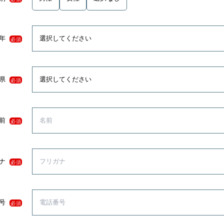
年
必須
県
必須
前
必須
ナ
必須
号
必須