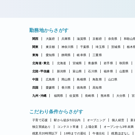
勤務地からさがす
関西
大阪府
兵庫県
滋賀県
京都府
奈良県
和歌山
関東
東京都
神奈川県
千葉県
埼玉県
茨城県
栃木
東海
愛知県
静岡県
岐阜県
三重県
北海道・東北
北海道
宮城県
青森県
岩手県
秋田県
北陸・甲信越
新潟県
富山県
石川県
福井県
山梨県
中国
広島県
岡山県
島根県
鳥取県
山口県
四国
愛媛県
香川県
徳島県
高知県
九州・沖縄
福岡県
佐賀県
長崎県
熊本県
大分県
宮
こだわり条件からさがす
子育て応援
駅から徒歩5分以内
オープニング
個人経営
新
独立実績あり
コンテスト常連
上場企業
オープンから3年未満
残業月20時間以下
18時までの退社
午後出社
残業ほぼなし