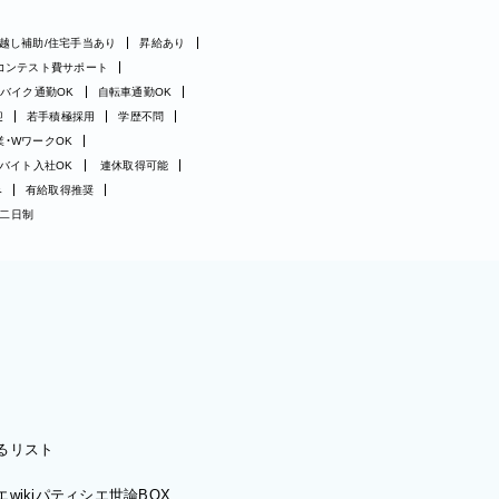
越し補助/住宅手当あり
昇給あり
コンテスト費サポート
バイク通勤OK
自転車通勤OK
迎
若手積極採用
学歴不問
業・WワークOK
バイト入社OK
連休取得可能
み
有給取得推奨
二日制
るリスト
wiki
パティシエ世論BOX