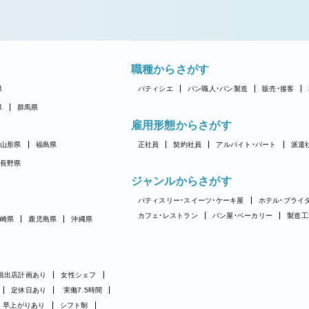
職種からさがす
県
パティシエ
パン職人・パン製造
販売・接客
県
群馬県
雇用形態からさがす
山形県
福島県
正社員
契約社員
アルバイト・パート
派遣
長野県
ジャンルからさがす
パティスリー・スイーツ・ケーキ屋
ホテル・ブライ
カフェ・レストラン
パン屋・ベーカリー
製造工
崎県
鹿児島県
沖縄県
規出店計画あり
女性シェフ
定休日あり
実働7.5時間
早上がりあり
シフト制