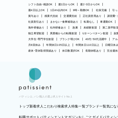
シフト自由・相談OK
週1日からOK
週2・3日からOK
週4日以上OK
1日4h以内OK
9時～勤務OK
社保完備
引っ
賞与あり
残業代支給
交通費支給
正社員登用あり
講習費・
社員割引あり
まかない・食事補助あり
転勤なし
車通勤OK
海外研修あり
社内研修あり
急募
未経験歓迎
第二新卒歓
独立希望歓迎
異業種からの転職歓迎
Uターン・Iターン歓迎
副
大学生・専門学生歓迎
ブランク明けOK
40代・50代活躍中
アル
月8回休み
年間休日105日以上
年間休日110日以上
日曜日休
産休・育休取得実績あり
休日数選択OK
長期休暇あり
完全週休
パティシエ、パン職人の選ぶ求人サイトNo.1
トップ
新着求人
こだわり検索
求人特集一覧
ブランド一覧
気にな
転職サポート
パティシエントマガジン
おしごとガイド
パティシエ