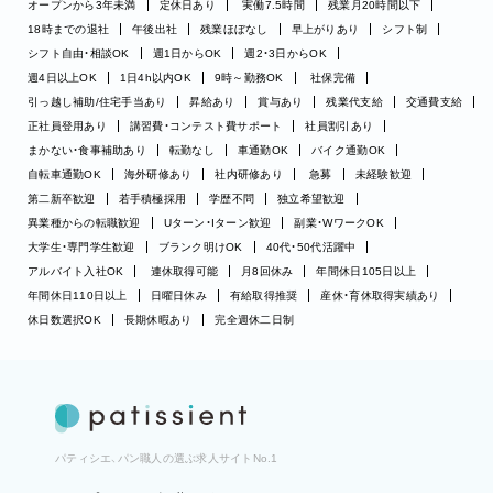
オープンから3年未満
定休日あり
実働7.5時間
残業月20時間以下
18時までの退社
午後出社
残業ほぼなし
早上がりあり
シフト制
シフト自由・相談OK
週1日からOK
週2・3日からOK
週4日以上OK
1日4h以内OK
9時～勤務OK
社保完備
引っ越し補助/住宅手当あり
昇給あり
賞与あり
残業代支給
交通費支給
正社員登用あり
講習費・コンテスト費サポート
社員割引あり
まかない・食事補助あり
転勤なし
車通勤OK
バイク通勤OK
自転車通勤OK
海外研修あり
社内研修あり
急募
未経験歓迎
第二新卒歓迎
若手積極採用
学歴不問
独立希望歓迎
異業種からの転職歓迎
Uターン・Iターン歓迎
副業・WワークOK
大学生・専門学生歓迎
ブランク明けOK
40代・50代活躍中
アルバイト入社OK
連休取得可能
月8回休み
年間休日105日以上
年間休日110日以上
日曜日休み
有給取得推奨
産休・育休取得実績あり
休日数選択OK
長期休暇あり
完全週休二日制
パティシエ、パン職人の選ぶ求人サイトNo.1