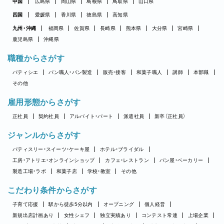
中国
広島県
岡山県
島根県
鳥取県
山口県
四国
愛媛県
香川県
徳島県
高知県
九州・沖縄
福岡県
佐賀県
長崎県
熊本県
大分県
宮崎県
鹿児島県
沖縄県
職種からさがす
パティシエ
パン職人・パン製造
販売・接客
和菓子職人
講師
本部職
その他
雇用形態からさがす
正社員
契約社員
アルバイト・パート
派遣社員
新卒（正社員）
ジャンルからさがす
パティスリー・スイーツ・ケーキ屋
ホテル・ブライダル
工房・アトリエ・オンラインショップ
カフェ・レストラン
パン屋・ベーカリー
製造工場・ラボ
和菓子店
学校・教室
その他
こだわり条件からさがす
子育て応援
駅から徒歩5分以内
オープニング
個人経営
新規出店計画あり
女性シェフ
独立実績あり
コンテスト常連
上場企業