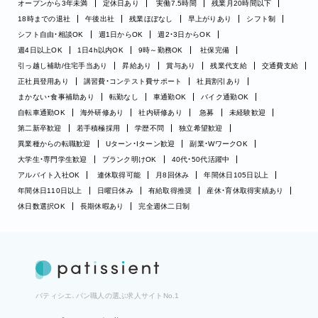
オープンから3年未満
定休日あり
実働7.5時間
残業月20時間以下
18時までの退社
午後出社
残業ほぼなし
早上がりあり
シフト制
シフト自由・相談OK
週1日からOK
週2・3日からOK
週4日以上OK
1日4h以内OK
9時～勤務OK
社保完備
引っ越し補助/住宅手当あり
昇給あり
賞与あり
残業代支給
交通費支給
正社員登用あり
講習費・コンテスト費サポート
社員割引あり
まかない・食事補助あり
転勤なし
車通勤OK
バイク通勤OK
自転車通勤OK
海外研修あり
社内研修あり
急募
未経験歓迎
第二新卒歓迎
若手積極採用
学歴不問
独立希望歓迎
異業種からの転職歓迎
Uターン・Iターン歓迎
副業・WワークOK
大学生・専門学生歓迎
ブランク明けOK
40代・50代活躍中
アルバイト入社OK
連休取得可能
月8回休み
年間休日105日以上
年間休日110日以上
日曜日休み
有給取得推奨
産休・育休取得実績あり
休日数選択OK
長期休暇あり
完全週休二日制
パティシエ、パン職人の選ぶ求人サイトNo.1