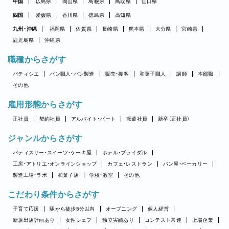
中国
広島県
岡山県
島根県
鳥取県
山口県
四国
愛媛県
香川県
徳島県
高知県
九州・沖縄
福岡県
佐賀県
長崎県
熊本県
大分県
宮崎県
鹿児島県
沖縄県
職種からさがす
パティシエ
パン職人・パン製造
販売・接客
和菓子職人
講師
本部職
その他
雇用形態からさがす
正社員
契約社員
アルバイト・パート
派遣社員
新卒（正社員）
ジャンルからさがす
パティスリー・スイーツ・ケーキ屋
ホテル・ブライダル
工房・アトリエ・オンラインショップ
カフェ・レストラン
パン屋・ベーカリー
製造工場・ラボ
和菓子店
学校・教室
その他
こだわり条件からさがす
子育て応援
駅から徒歩5分以内
オープニング
個人経営
新規出店計画あり
女性シェフ
独立実績あり
コンテスト常連
上場企業