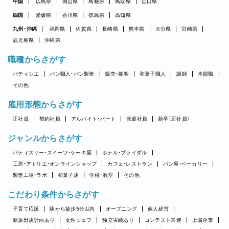
中国
広島県
岡山県
島根県
鳥取県
山口県
四国
愛媛県
香川県
徳島県
高知県
九州・沖縄
福岡県
佐賀県
長崎県
熊本県
大分県
宮崎県
鹿児島県
沖縄県
職種からさがす
パティシエ
パン職人・パン製造
販売・接客
和菓子職人
講師
本部職
その他
雇用形態からさがす
正社員
契約社員
アルバイト・パート
派遣社員
新卒（正社員）
ジャンルからさがす
パティスリー・スイーツ・ケーキ屋
ホテル・ブライダル
工房・アトリエ・オンラインショップ
カフェ・レストラン
パン屋・ベーカリー
製造工場・ラボ
和菓子店
学校・教室
その他
こだわり条件からさがす
子育て応援
駅から徒歩5分以内
オープニング
個人経営
新規出店計画あり
女性シェフ
独立実績あり
コンテスト常連
上場企業