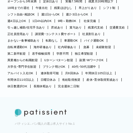
オープンから3年未満
定休日あり
実働7.5時間
残業月20時間以下
18時までの退社
午後出社
残業ほぼなし
早上がりあり
シフト制
シフト自由・相談OK
週1日からOK
週2・3日からOK
週4日以上OK
1日4h以内OK
9時～勤務OK
社保完備
引っ越し補助/住宅手当あり
昇給あり
賞与あり
残業代支給
交通費支給
正社員登用あり
講習費・コンテスト費サポート
社員割引あり
まかない・食事補助あり
転勤なし
車通勤OK
バイク通勤OK
自転車通勤OK
海外研修あり
社内研修あり
急募
未経験歓迎
第二新卒歓迎
若手積極採用
学歴不問
独立希望歓迎
異業種からの転職歓迎
Uターン・Iターン歓迎
副業・WワークOK
大学生・専門学生歓迎
ブランク明けOK
40代・50代活躍中
アルバイト入社OK
連休取得可能
月8回休み
年間休日105日以上
年間休日110日以上
日曜日休み
有給取得推奨
産休・育休取得実績あり
休日数選択OK
長期休暇あり
完全週休二日制
パティシエ、パン職人の選ぶ求人サイトNo.1