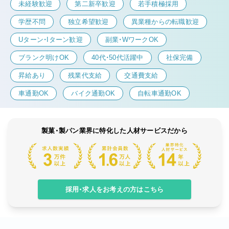
未経験歓迎
第二新卒歓迎
若手積極採用
学歴不問
独立希望歓迎
異業種からの転職歓迎
Uターン・Iターン歓迎
副業・WワークOK
ブランク明けOK
40代・50代活躍中
社保完備
昇給あり
残業代支給
交通費支給
車通勤OK
バイク通勤OK
自転車通勤OK
製菓・製パン業界に特化した人材サービスだから
採用・求人をお考えの方はこちら