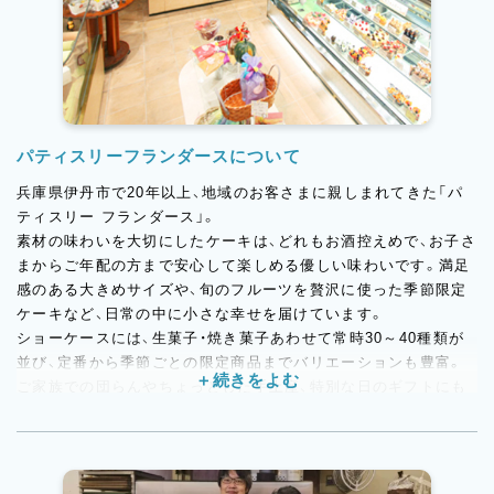
パティスリーフランダースについて
兵庫県伊丹市で20年以上、地域のお客さまに親しまれてきた「パ
ティスリー フランダース」。
素材の味わいを大切にしたケーキは、どれもお酒控えめで、お子さ
まからご年配の方まで安心して楽しめる優しい味わいです。満足
感のある大きめサイズや、旬のフルーツを贅沢に使った季節限定
ケーキなど、日常の中に小さな幸せを届けています。
ショーケースには、生菓子・焼き菓子あわせて常時30～40種類が
並び、定番から季節ごとの限定商品までバリエーションも豊富。
ご家族での団らんやちょっとした手土産、特別な日のギフトにも
ぴったりです。
現在は伊丹市内で2店舗を展開し、地域に根ざしたお菓子屋さんと
して、地元の皆さまの「いつもの一軒」として愛されています。
日々のくらしにそっと寄り添う、あたたかさあふれるパティスリ