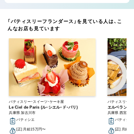
「パティスリーフランダース」を見ている人は、こ
んなお店も見ています
パティスリー・スイーツ・ケーキ屋
パティスリー・
Le Ciel de Paris (ル・シエル・ド・パリ)
エルベラン
兵庫県 加古川市
兵庫県 西宮市
パティシエ
パティシエ
[正] 月給15万円〜
[正] 月給2