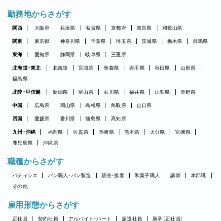
勤務地からさがす
関西
大阪府
兵庫県
滋賀県
京都府
奈良県
和歌山県
関東
東京都
神奈川県
千葉県
埼玉県
茨城県
栃木県
群馬県
東海
愛知県
静岡県
岐阜県
三重県
北海道・東北
北海道
宮城県
青森県
岩手県
秋田県
山形県
福島県
北陸・甲信越
新潟県
富山県
石川県
福井県
山梨県
長野県
中国
広島県
岡山県
島根県
鳥取県
山口県
四国
愛媛県
香川県
徳島県
高知県
九州・沖縄
福岡県
佐賀県
長崎県
熊本県
大分県
宮崎県
鹿児島県
沖縄県
職種からさがす
パティシエ
パン職人・パン製造
販売・接客
和菓子職人
講師
本部職
その他
雇用形態からさがす
正社員
契約社員
アルバイト・パート
派遣社員
新卒（正社員）