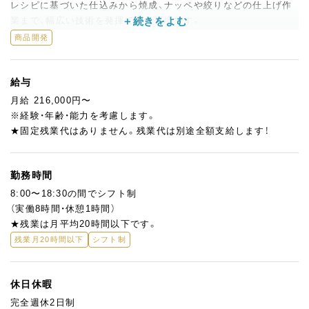
レシピに基づいた仕込みから焼成、ナッペや絞りなどの仕上げ作
業まで、幅広い技術を発揮できる環境です。
商品開発
◎分業制×フォロー体制で働きやすい
現在はポジションごとに担当が分かれていますが、協力体制はし
っかり整っています。
給与
「ここまでできるけど、ここはまだ不安…」という方も大丈夫。先
月給 216,000円〜
輩スタッフがしっかりフォローします！
※経験・年齢・能力を考慮します。
★固定残業代はありません。残業代は別途全額支給します！
◎将来のキャリアも柔軟にサポート
商品開発へのチャレンジも大歓迎！
経験3年目の若手スタッフが新作を提案するなど、チャレンジでき
勤務時間
る風土があります。
8:00〜18:30の間でシフト制
将来的に独立を目指している方も歓迎。
（実働8時間・休憩1時間）
オーナーがこれまで培ってきた経験は、惜しみなくお伝えします！
★残業は月平均20時間以下です。
残業月20時間以下
シフト制
休日休暇
完全週休2日制