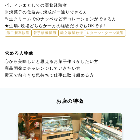
パティシエとしての実務経験者
※焼菓子の仕込み、焼成が一通りできる方
※生クリームでのナッペなどデコレーションができる方
★生場、焼場どちらか一方の経験だけでもOKです！
第二新卒歓迎
若手積極採用
独立希望歓迎
Uターン・Iターン歓迎
求める人物像
心から美味しいと思えるお菓子作りがしたい方
商品開発にチャレンジしていきたい方
素直で前向きな気持ちで仕事に取り組める方
お店の特徴