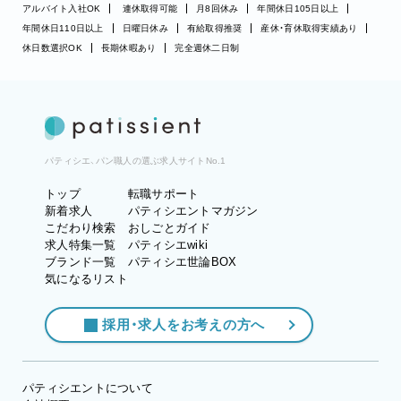
アルバイト入社OK
連休取得可能
月8回休み
年間休日105日以上
年間休日110日以上
日曜日休み
有給取得推奨
産休・育休取得実績あり
休日数選択OK
長期休暇あり
完全週休二日制
パティシエ、パン職人の選ぶ求人サイトNo.1
トップ
転職サポート
新着求人
パティシエントマガジン
こだわり検索
おしごとガイド
求人特集一覧
パティシエwiki
ブランド一覧
パティシエ世論BOX
気になるリスト
採用・求人をお考えの方へ
パティシエントについて