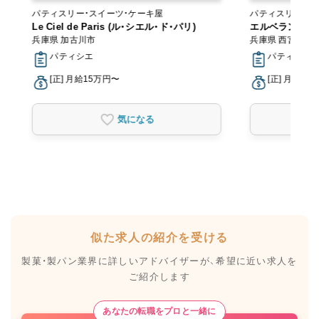
パティスリー・スイーツ・ケーキ屋
パティスリー・ス
Le Ciel de Paris (ル・シエル・ド・パリ)
エルベラン
兵庫県 加古川市
兵庫県 西宮市
パティシエ
パティシエ
[正] 月給15万円〜
[正] 月給22
気になる
似た求人の紹介を受ける
製菓・製パン業界に詳しいアドバイザーが、
希望に近い求人を
ご紹介します
あなたの転職をプロと一緒に