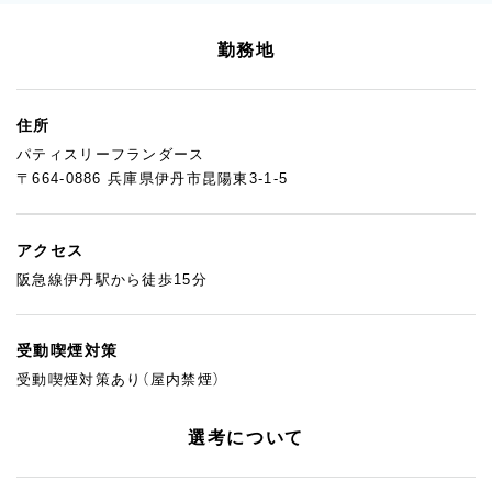
味や雰囲気に共感してくれる方が集まっているからこそ、チーム
の空気もあたたかく、お客様にもやさしい接客が自然にできるん
勤務地
です。
職場は穏やかで、焦らず自分のペースで働ける環境。
「仕込みが得意」「ナッペが好き」「ちょっと口下手だけど真面目」
住所
…そんな個性を活かしながら、お互いを尊重して協力し合えるチ
パティスリーフランダース
ームです。
〒664-0886 兵庫県伊丹市昆陽東3-1-5
できることが増えれば、新しい工程にもどんどんチャレンジOK！
経験の浅い方にも、経験者にも、それぞれに合ったステップで仕事
を任せてもらえるので、「やってみたい」「もっと学びたい」という
アクセス
気持ちが自然と湧いてくるはずです。
阪急線伊丹駅から徒歩15分
「いきなり応募はちょっと不安…」という方には、事前の見学も大
歓迎！
受動喫煙対策
お店の雰囲気やスタッフの様子を、ぜひ実際に見に来てみてくだ
さいね。
受動喫煙対策あり（屋内禁煙）
選考について