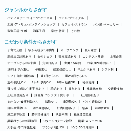
ジャンルからさがす
パティスリー・スイーツ・ケーキ屋
ホテル・ブライダル
工房・アトリエ・オンラインショップ
カフェ・レストラン
パン屋・ベーカリー
製造工場・ラボ
和菓子店
学校・教室
その他
こだわり条件からさがす
子育て応援
駅から徒歩5分以内
オープニング
個人経営
新規出店計画あり
女性シェフ
独立実績あり
コンテスト常連
上場企業
オープンから3年未満
定休日あり
実働7.5時間
残業月20時間以下
18時までの退社
午後出社
残業ほぼなし
早上がりあり
シフト制
シフト自由・相談OK
週1日からOK
週2・3日からOK
週4日以上OK
1日4h以内OK
9時～勤務OK
社保完備
引っ越し補助/住宅手当あり
昇給あり
賞与あり
残業代支給
交通費支給
正社員登用あり
講習費・コンテスト費サポート
社員割引あり
まかない・食事補助あり
転勤なし
車通勤OK
バイク通勤OK
自転車通勤OK
海外研修あり
社内研修あり
急募
未経験歓迎
第二新卒歓迎
若手積極採用
学歴不問
独立希望歓迎
異業種からの転職歓迎
Uターン・Iターン歓迎
副業・WワークOK
大学生・専門学生歓迎
ブランク明けOK
40代・50代活躍中