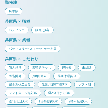
勤務地
兵庫県
兵庫県 × 職種
パティシエ
販売・接客
兵庫県 × 業種
パティスリー・スイーツ・ケーキ屋
兵庫県 × こだわり
個人経営
書類選考なし
経験者
未経験
商品開発
月8回休み
長期休暇あり
完全週休二日制
残業月20時間以下
シフト制
シフト自由・相談OK
週2・3日からOK
週4日以上OK
1日4h以内OK
9時～勤務OK