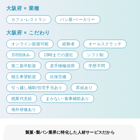
大阪府 × 業種
カフェ・レストラン
パン屋・ベーカリー
大阪府 × こだわり
オンライン面接可能
経験者
オールスクラッチ
月8回休み
18時までの退社
シフト制
第二新卒歓迎
若手積極採用
学歴不問
独立希望歓迎
社保完備
引っ越し補助/住宅手当あり
昇給あり
残業代支給
まかない・食事補助あり
海外研修あり
製菓・製パン業界に特化した人材サービスだから