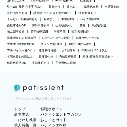
週4日以上OK
1日4h以内OK
9時～勤務OK
社保完備
引っ越し補助/住宅手当あり
昇給あり
賞与あり
残業代支給
交通費支給
正社員登用あり
講習費・コンテスト費サポート
社員割引あり
まかない・食事補助あり
転勤なし
車通勤OK
バイク通勤OK
自転車通勤OK
海外研修あり
社内研修あり
急募
未経験歓迎
第二新卒歓迎
若手積極採用
学歴不問
独立希望歓迎
異業種からの転職歓迎
Uターン・Iターン歓迎
副業・WワークOK
大学生・専門学生歓迎
ブランク明けOK
40代・50代活躍中
アルバイト入社OK
連休取得可能
月8回休み
年間休日105日以上
年間休日110日以上
日曜日休み
有給取得推奨
産休・育休取得実績あり
休日数選択OK
長期休暇あり
完全週休二日制
パティシエ、パン職人の選ぶ求人サイトNo.1
トップ
転職サポート
新着求人
パティシエントマガジン
こだわり検索
おしごとガイド
求人特集一覧
パティシエwiki