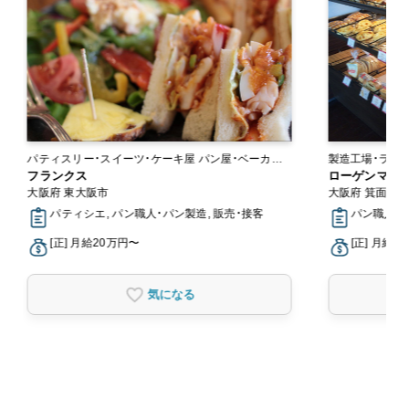
パティスリー・スイーツ・ケーキ屋 パン屋・ベーカリ
ー
フランクス
ローゲンマイヤ
大阪府 東大阪市
大阪府 箕面市
パティシエ, パン職人・パン製造, 販売・接客
パン職人・パ
[正] 月給20万円〜
[正] 月給2
気になる