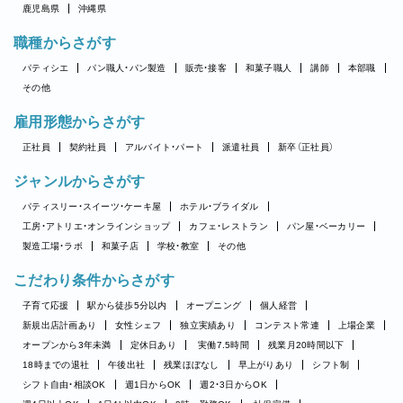
鹿児島県
沖縄県
職種からさがす
パティシエ
パン職人・パン製造
販売・接客
和菓子職人
講師
本部職
その他
雇用形態からさがす
正社員
契約社員
アルバイト・パート
派遣社員
新卒（正社員）
ジャンルからさがす
パティスリー・スイーツ・ケーキ屋
ホテル・ブライダル
工房・アトリエ・オンラインショップ
カフェ・レストラン
パン屋・ベーカリー
製造工場・ラボ
和菓子店
学校・教室
その他
こだわり条件からさがす
子育て応援
駅から徒歩5分以内
オープニング
個人経営
新規出店計画あり
女性シェフ
独立実績あり
コンテスト常連
上場企業
オープンから3年未満
定休日あり
実働7.5時間
残業月20時間以下
18時までの退社
午後出社
残業ほぼなし
早上がりあり
シフト制
シフト自由・相談OK
週1日からOK
週2・3日からOK