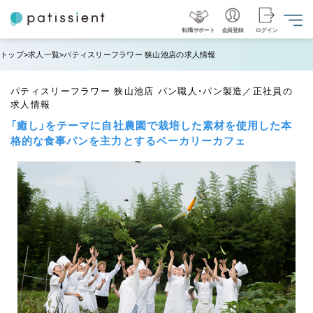
転職サポート
会員登録
ログイン
トップ
求人一覧
パティスリーフラワー 狭山池店の求人情報
パティスリーフラワー 狭山池店 パン職人・パン製造／正社員の
求人情報
「癒し」をテーマに自社農園で栽培した素材を使用した本
格的な食事パンを主力とするベーカリーカフェ