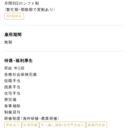
月間8日のシフト制
（繁忙期・閑散期で変動あり）
月8回休み
雇用期間
無期
待遇・福利厚生
昇給 年1回
各種社会保険完備
役職手当
残業手当
住宅手当
寮完備
食事補助
制服貸与
研修制度（海外研修・農業研修）
昇給あり
社保完備
引っ越し補助/住宅手当あり
残業代支給