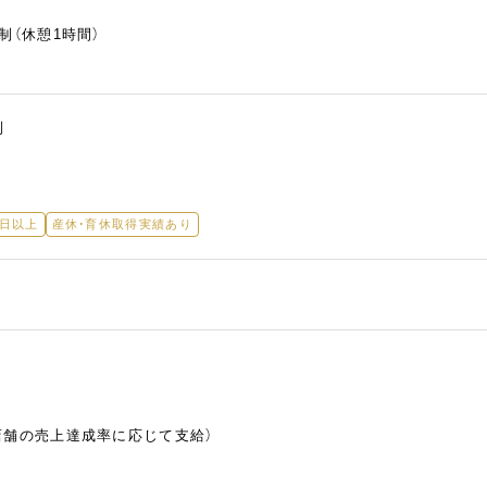
制（休憩1時間）
制
5日以上
産休・育休取得実績あり
店舗の売上達成率に応じて支給）