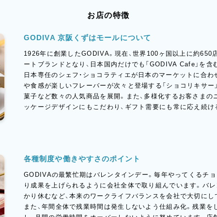
お店の特徴
GODIVA 京阪くずはモールについて
1926年に創業したGODIVA。現在、世界100ヶ国以上に約6
ートブランドとなり、日本国内だけでも「GODIVA Cafe」を
日本専任のシェフ・ショコラティエが日本のマーケットに合わ
や食感が楽しいフレーバーが次々と登場する「ショコリキサー」
菓子など数々の人気商品を展開。また、多様化するお客さまの
ッケージデザインにもこだわり、ギフト需要にも常に応え続け
各種制度や働きやすさのポイント
GODIVAの最繁忙期はバレンタインデー。毎年やってくるチ
り成果を上げられるように会社全体で取り組んでいます。バレ
かり休むなど、本来のワークライフバランスを会社で大切にし
また、年間全体で残業時間は発生しないよう仕組み化。残業を