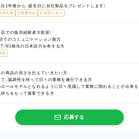
入社1年後から、誕生日に自社製品をプレゼントします）
社保完備
交通費支給
社員割引あり
子店での販売経験者大歓迎）
語でのコミュニケーション能力
PT）N1相当の日本語力を有する方
採用
社の商品の良さを伝えていきたい方
して、協調性を持って日々の業務を遂行できる方
のロールモデルとなれるように日々意識して業務に関わることが出来る
気持ちをもって接客できる方
応募する