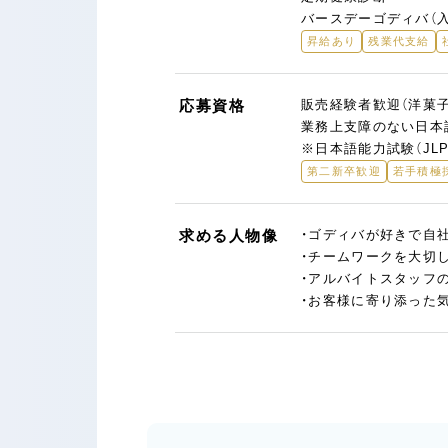
バースデーゴディバ（
昇給あり
残業代支給
応募資格
販売経験者歓迎（洋菓
業務上支障のない日本
※日本語能力試験（JL
第二新卒歓迎
若手積極
求める人物像
・ゴディバが好きで自
・チームワークを大切
・アルバイトスタッフ
・お客様に寄り添った