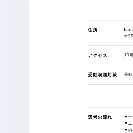
住所
ha
〒5
アクセス
JR
受動喫煙対策
受動
選考の流れ
▼一
▼二
▼内