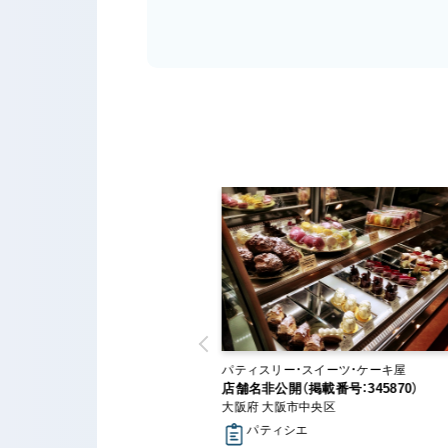
ー・スイーツ・ケーキ屋
パティスリー・スイーツ・ケーキ屋
（掲載番号：639437）
店舗名非公開（掲載番号：345870）
方市
大阪府 大阪市中央区
シエ
パティシエ