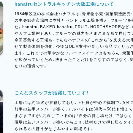
hanafruセントラルキッチン大阪工場について
1984年設立の株式会社ハナフルは、青果物小売・製菓製造販
の中央卸売市場内に本社とセントラル工場を構え、フルーツを
た。hanafru、BAKED hanafru、FRUiT、NORTHSH
やカフェ業態もあり、フルーツの魅力をさまざまな形で届けて
今回募集する工場も、そんなハナフルの“これから”を支える大
せて製造体制を強化。今後はOEM案件や新しい商品づくりも
ます。これまでの華やかなフルーツスイーツはもちろん、焼菓
が広がっていくため、決まったことだけをこなすのではなく、
たりの環境です。
こんなスタッフが活躍しています！
工場には約15名が在籍しており、正社員が中心の体制で、女性
前半の若手メンバーが多く、アルバイトは30代～50代も増え
まざまですが、共通しているのは「自分の持ち場だけ」ではなく
現場は若いメンバーが多いからこそ、技術だけで押し切るタイ
られる方のほうがなじみやすい職場です。