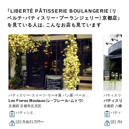
「LIBERTÉ PÂTISSERIE BOULANGERIE（リ
ベルテ・パティスリー・ブーランジェリー）京都店」
を見ている人は、こんなお店も見ています
パティスリー・スイーツ・ケーキ屋 パン屋・ベーカリ
パティスリー・スイーツ
ー
Les Freres Moutaux（レ・フレール・ムトウ）
ン
パティスリー・
京都府 京都市左京区
京都府 八幡市
パティシエ
パティシエ,
[正] 月給21万円〜
[正] 月給2