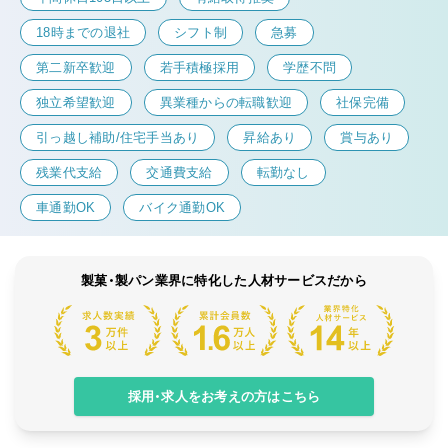
18時までの退社
シフト制
急募
第二新卒歓迎
若手積極採用
学歴不問
独立希望歓迎
異業種からの転職歓迎
社保完備
引っ越し補助/住宅手当あり
昇給あり
賞与あり
残業代支給
交通費支給
転勤なし
車通勤OK
バイク通勤OK
製菓・製パン業界に特化した人材サービスだから
採用・求人をお考えの方はこちら