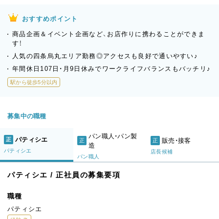
おすすめポイント
商品企画＆イベント企画など、お店作りに携わることができま
す！
人気の四条烏丸エリア勤務◎アクセスも良好で通いやすい♪
年間休日107日・月9日休みでワークライフバランスもバッチリ♪
駅から徒歩5分以内
募集中の職種
パン職人・パン製
パティシエ
正
販売・接客
正
正
造
パティシエ
店長候補
パン職人
パティシエ / 正社員の募集要項
職種
パティシエ