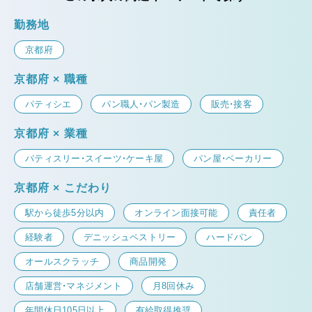
勤務地
京都府
京都府 × 職種
パティシエ
パン職人・パン製造
販売・接客
京都府 × 業種
パティスリー・スイーツ・ケーキ屋
パン屋・ベーカリー
京都府 × こだわり
駅から徒歩5分以内
オンライン面接可能
責任者
経験者
デニッシュペストリー
ハードパン
オールスクラッチ
商品開発
店舗運営・マネジメント
月8回休み
年間休日105日以上
有給取得推奨