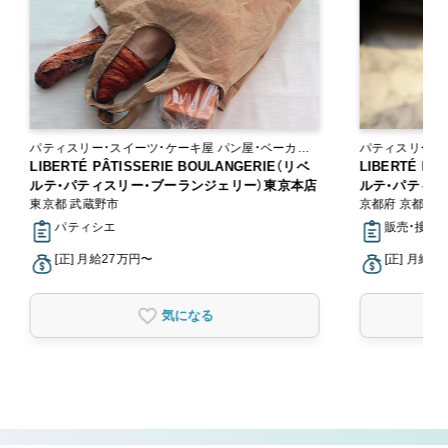
パティスリー・スイーツ・ケーキ屋 パン屋・ベーカリ
パティスリー・スイーツ
ー
LIBERTÉ PÂTISSERIE BOULANGERIE（リベ
ー
LIBERTÉ PÂ
ルテ・パティスリー・ブーランジェリー）東京本店
ルテ・パティス
東京都 武蔵野市
店
京都府 京都市
パティシエ
販売・接客
[正] 月給27万円〜
[正] 月給2
気になる