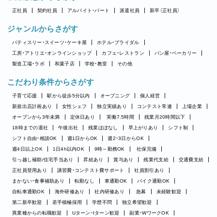
正社員
契約社員
アルバイト・パート
派遣社員
新卒（正社員）
ジャンルからさがす
パティスリー・スイーツ・ケーキ屋
ホテル・ブライダル
工房・アトリエ・オンラインショップ
カフェ・レストラン
パン屋・ベーカリー
製造工場・ラボ
和菓子店
学校・教室
その他
こだわり条件からさがす
子育て応援
駅から徒歩5分以内
オープニング
個人経営
新規出店計画あり
女性シェフ
独立実績あり
コンテスト常連
上場企業
オープンから3年未満
定休日あり
実働7.5時間
残業月20時間以下
18時までの退社
午後出社
残業ほぼなし
早上がりあり
シフト制
シフト自由・相談OK
週1日からOK
週2・3日からOK
週4日以上OK
1日4h以内OK
9時～勤務OK
社保完備
引っ越し補助/住宅手当あり
昇給あり
賞与あり
残業代支給
交通費支給
正社員登用あり
講習費・コンテスト費サポート
社員割引あり
まかない・食事補助あり
転勤なし
車通勤OK
バイク通勤OK
自転車通勤OK
海外研修あり
社内研修あり
急募
未経験歓迎
第二新卒歓迎
若手積極採用
学歴不問
独立希望歓迎
異業種からの転職歓迎
Uターン・Iターン歓迎
副業・WワークOK