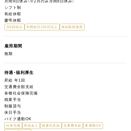
月間9日休み（※2月のみ月間8日休み）
シフト制
有給休暇
慶弔休暇
月8回休み
年間休日105日以上
有給取得推奨
雇用期間
無期
待遇・福利厚生
昇給 年1回
交通費全額支給
各種社会保険完備
残業手当
制服貸与
休日手当
バイク通勤OK
社保完備
昇給あり
残業代支給
交通費支給
車通勤OK