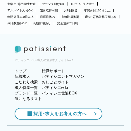
大学生・専門学生歓迎
ブランク明けOK
40代・50代活躍中
アルバイト入社OK
連休取得可能
月8回休み
年間休日105日以上
年間休日110日以上
日曜日休み
有給取得推奨
産休・育休取得実績あり
休日数選択OK
長期休暇あり
完全週休二日制
パティシエ、パン職人の選ぶ求人サイトNo.1
トップ
転職サポート
新着求人
パティシエントマガジン
こだわり検索
おしごとガイド
求人特集一覧
パティシエwiki
ブランド一覧
パティシエ世論BOX
気になるリスト
採用・求人をお考えの方へ