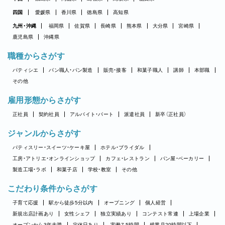
四国
愛媛県
香川県
徳島県
高知県
九州・沖縄
福岡県
佐賀県
長崎県
熊本県
大分県
宮崎県
鹿児島県
沖縄県
職種からさがす
パティシエ
パン職人・パン製造
販売・接客
和菓子職人
講師
本部職
その他
雇用形態からさがす
正社員
契約社員
アルバイト・パート
派遣社員
新卒（正社員）
ジャンルからさがす
パティスリー・スイーツ・ケーキ屋
ホテル・ブライダル
工房・アトリエ・オンラインショップ
カフェ・レストラン
パン屋・ベーカリー
製造工場・ラボ
和菓子店
学校・教室
その他
こだわり条件からさがす
子育て応援
駅から徒歩5分以内
オープニング
個人経営
新規出店計画あり
女性シェフ
独立実績あり
コンテスト常連
上場企業
オープンから3年未満
定休日あり
実働7.5時間
残業月20時間以下