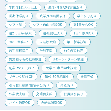
年間休日105日以上
産休・育休取得実績あり
長期休暇あり
残業月20時間以下
早上がりあり
シフト制
シフト自由・相談OK
週1日からOK
週2・3日からOK
週4日以上OK
1日4h以内OK
9時～勤務OK
未経験歓迎
第二新卒歓迎
若手積極採用
学歴不問
独立希望歓迎
異業種からの転職歓迎
Uターン・Iターン歓迎
副業・WワークOK
大学生・専門学生歓迎
ブランク明けOK
40代・50代活躍中
社保完備
引っ越し補助/住宅手当あり
昇給あり
残業代支給
交通費支給
社員割引あり
バイク通勤OK
自転車通勤OK