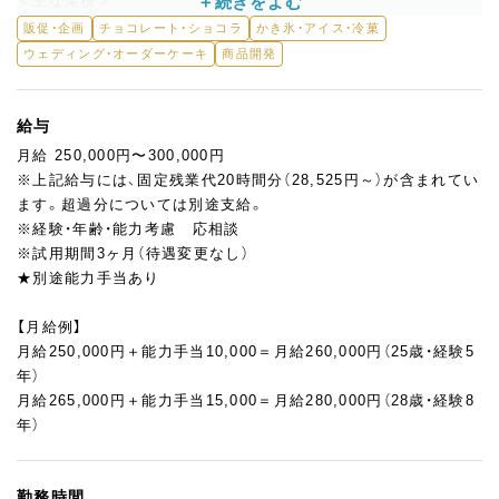
＜主な業務＞
・生菓子、焼菓子、ジェラートなどの仕込み～製造
販促・企画
チョコレート・ショコラ
かき氷・アイス・冷菓
・スキルに応じた担当ポジションでの製造業務
ウェディング・オーダーケーキ
商品開発
これまでのご経験や得意分野を考慮し、
オーナーシェフのもとで裁量を持って製造に携わっていただきま
給与
す。
月給 250,000円〜300,000円
ショコラやジェラートも扱っているため、
※上記給与には、固定残業代20時間分（28,525円～）が含まれてい
パティスリー製造に加えて専門性の高い技術も磨ける環境です。
ます。超過分については別途支給。
※経験・年齢・能力考慮 応相談
＜ゆくゆくは…＞
※試用期間3ヶ月（待遇変更なし）
意欲のある方には、新商品の開発にも積極的に参加していただけ
★別途能力手当あり
ます。
「美味しいイチゴを仕入れたから、これで何か作ろう」
【月給例】
「近くにシャインマスカット農家さんがいるから行ってみよう」
月給250,000円＋能力手当10,000＝月給260,000円（25歳・経験5
など、素材や発想を大切にした、型にはまらないお菓子作りが可
年）
能。
月給265,000円＋能力手当15,000＝月給280,000円（28歳・経験8
あなたのアイディアから、新しい看板商品が生まれるかもしれま
年）
せん。
POP UP出店などを通して、当店のお菓子を広める役割も担って
ください。
勤務時間