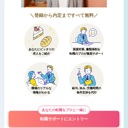
＼登録から内定まですべて無料／
あなたにピッタリの
面接対策、書類添削を
求人をご紹介
転職のプロが徹底サポート
職場のリアルな
給与、休み、労働時間の
情報がわかる
条件交渉を代行
あなたの転職をプロと一緒に
転職サポートにエントリー