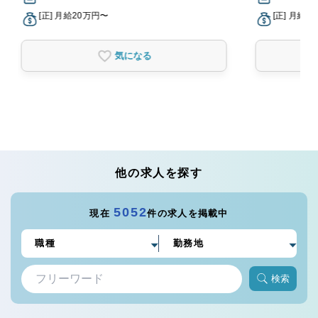
[正] 月給20万円〜
[正] 月給2
気になる
他の求人を探す
5052
現在
件の求人を掲載中
検索