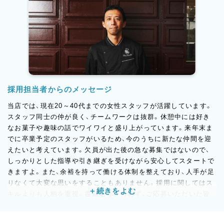
採用担当者からのメッセージ
当店では、現在20～40代までの女性スタッフが活躍しています。
スタッフ同士の仲が良く、チームワークは抜群。休憩中には好き
なお菓子や趣味の話でワイワイと盛り上がっています。来年末ま
でに卒業予定のスタッフがいるため、今のうちに新たな仲間を迎
えたいと考えています。欠員が出た後の急な募集ではないので、
しっかりとした指導や引き継ぎを受けながら安心してスタートで
きますよ。また、余裕を持って働ける体制を整えており、人手が足
りなくて大変な思いをすることもありません。採用に関してはス
キルよりも人柄を重視。書類選考を行わず、ご応募いただいた皆
さんとお会いしたいと思っています。面接では、あなたの好きな
こと、やってみたいことなど、ざっくばらんにお話しましょう！ご