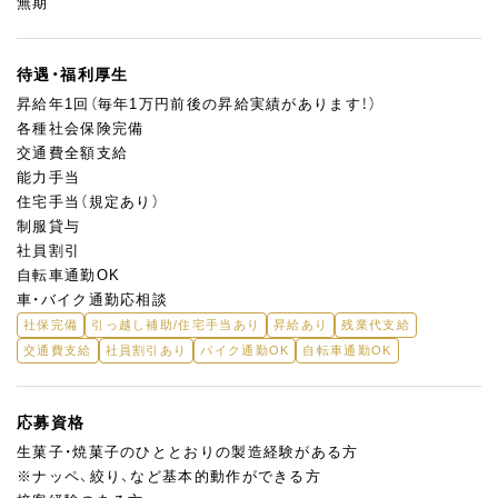
無期
待遇・福利厚生
昇給年1回（毎年1万円前後の昇給実績があります！）
各種社会保険完備
交通費全額支給
能力手当
住宅手当（規定あり）
制服貸与
社員割引
自転車通勤OK
車・バイク通勤応相談
社保完備
引っ越し補助/住宅手当あり
昇給あり
残業代支給
交通費支給
社員割引あり
バイク通勤OK
自転車通勤OK
応募資格
生菓子・焼菓子のひととおりの製造経験がある方
※ナッペ、絞り、など基本的動作ができる方