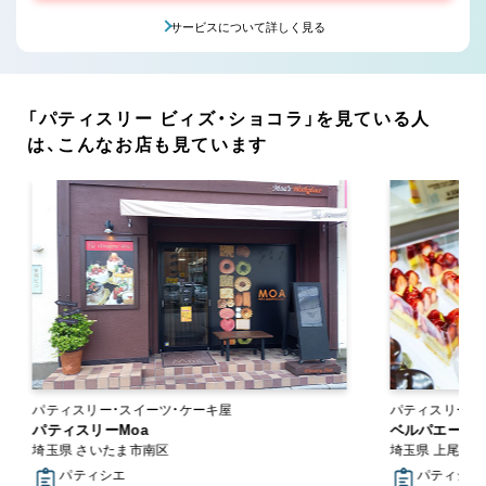
サービスについて詳しく見る
「パティスリー ビィズ・ショコラ」を見ている人
は、こんなお店も見ています
パティスリー・スイーツ・ケーキ屋
パティスリー・スイーツ
パティスリーMoa
ン
ベルパエーゼ 
埼玉県 さいたま市南区
埼玉県 上尾市
パティシエ
パティシエ