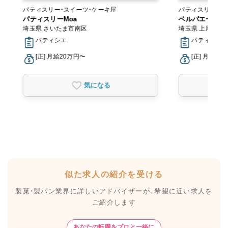
パティスリー・スイーツ・ケーキ屋
パティスリー・スイーツ
パティスリーMoa
トラン
ベルパエーゼ 
埼玉県 さいたま市南区
埼玉県 上尾市
パティシエ
パティシエ
[正] 月給20万円〜
[正] 月給26
気になる
似た求人の紹介を受ける
製菓・製パン業界に詳しいアドバイザーが、
希望に近い求人を
ご紹介します
あなたの転職をプロと一緒に