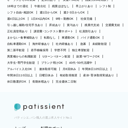
18時までの退社
午後出社
残業ほぼなし
早上がりあり
シフト制
シフト自由・相談OK
週1日からOK
週2・3日からOK
週4日以上OK
1日4h以内OK
9時～勤務OK
社保完備
引っ越し補助/住宅手当あり
昇給あり
賞与あり
残業代支給
交通費支給
正社員登用あり
講習費・コンテスト費サポート
社員割引あり
まかない・食事補助あり
転勤なし
車通勤OK
バイク通勤OK
自転車通勤OK
海外研修あり
社内研修あり
急募
未経験歓迎
第二新卒歓迎
若手積極採用
学歴不問
独立希望歓迎
異業種からの転職歓迎
Uターン・Iターン歓迎
副業・WワークOK
大学生・専門学生歓迎
ブランク明けOK
40代・50代活躍中
アルバイト入社OK
連休取得可能
月8回休み
年間休日105日以上
年間休日110日以上
日曜日休み
有給取得推奨
産休・育休取得実績あり
休日数選択OK
長期休暇あり
完全週休二日制
パティシエ、パン職人の選ぶ求人サイトNo.1