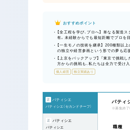
おすすめポイント
【全工程を学び、プロへ】 単なる製造
有。未経験からでも最短距離でプロを
【一生モノの技術を継承】 200種類
の独立や経営参画という形での夢も応
【上京をバックアップ】 「東京で挑戦
方からの挑戦も、私たちは全力で受け入
個人経営
独立実績あり
パティシエ
正
パティシ
パティシエ（セカンドチーフ）
※募集終了
パティシエ
正
職種
パティシエ