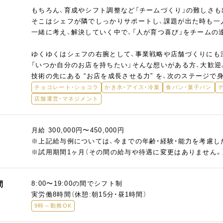
もちろん、育成やシフト調整など「チームづくり」の難しさも
そこはシェフが隣でしっかりサポートし、課題が出た時も一
一緒に考え、解決していく中で、「人が育つ喜び」をチームの
ゆくゆくはシェフの右腕として、事業戦略や店舗づくりにも
「いつか自分のお店を持ちたい」そんな想いがある方、大歓迎
技術の先にある “お店を成長させる力” を、次のステージで
チョコレート・ショコラ
かき氷・アイス・冷菓
食パン・菓子パン
店舗運営・マネジメント
月給 300,000円〜450,000円
※上記給与例については、今までの年齢・経験・能力を考慮し
※試用期間1ヶ月（その間の給与や待遇に変更はありません。
間
8:00〜19:00の間でシフト制
実労働8時間（休憩:朝15分・昼1時間）
9時～勤務OK