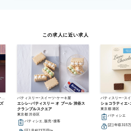
この求人に近い求人
パティスリー・スイーツ・ケーキ屋
パティスリー・スイ
ーズ
エシレ・パティスリー オ ブール 渋谷ス
ショコラティエ・
クランブルスクエア
東京都 港区
東京都 渋谷区
パティシエ
パティシエ, 販売・接客
[正] 年収315
[正] 月給23万円〜