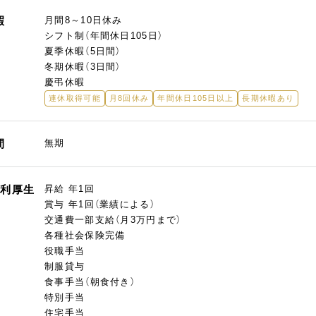
暇
月間8～10日休み
シフト制（年間休日105日）
夏季休暇（5日間）
冬期休暇（3日間）
慶弔休暇
連休取得可能
月8回休み
年間休日105日以上
長期休暇あり
間
無期
福利厚生
昇給 年1回
賞与 年1回（業績による）
交通費一部支給（月3万円まで）
各種社会保険完備
役職手当
制服貸与
食事手当（朝食付き）
特別手当
住宅手当