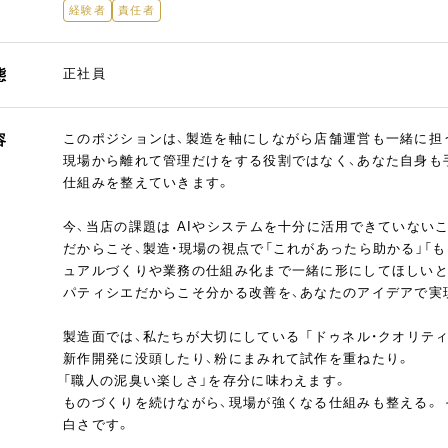
経験者
責任者
態
正社員
容
このポジションは、製造を軸にしながら店舗運営も一緒に担う
現場から離れて管理だけをする役割ではなく、あなた自身も
仕組みを整えていきます。
今、当店の課題は AIやシステムを十分に活用できていない
だからこそ、製造・現場の視点で「これがあったら助かる」「
ュアルづくりや業務の仕組み化まで一緒に形にしてほしいと
パティシエだからこそ分かる改善を、あなたのアイデアで実
製造面では、私たちが大切にしている 「ドゥネル・クオリティ
新作開発に没頭したり、粉にまみれて試作を重ねたり。
「職人の泥臭い楽しさ」を存分に味わえます。
ものづくりを続けながら、現場が強くなる仕組みも整える。
白さです。