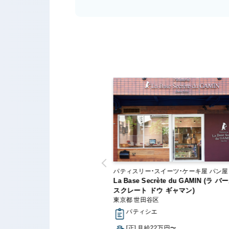
スイーツ・ケーキ屋 工房・アト
パティスリー・スイーツ・ケーキ屋 パン屋・ベ
ラインショップ
EESECAKE（ミスターチーズケー
ーカリー
La Base Secrète du GAMIN (ラ バ
スクレート ドウ ギャマン)
川区
東京都 世田谷区
シエ
パティシエ
月給21万円〜
[正] 月給22万円〜