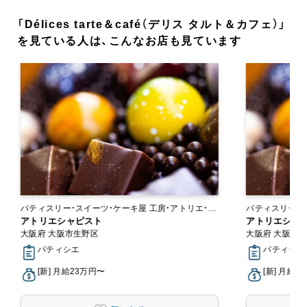
「Délices tarte＆café（デリス タルト＆カフェ）」
を見ている人は、こんなお店も見ています
パティスリー・スイーツ・ケーキ屋 工房・アトリエ・オ
パティスリー・スイーツ・
ンラインショップ
アトリエシャピスト
ンラインショッ
アトリエシャ
大阪府 大阪市生野区
大阪府 大阪市
パティシエ
パティシエ
[新] 月給23万円〜
[新] 月給2