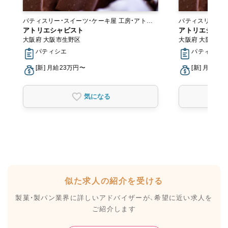
パティスリー・スイーツ・ケーキ屋 工房・アトリ
パティスリー・スイーツ
エ・オンラインショップ
アトリエシャピスト
エ・オンラインシ
アトリエシャピ
大阪府 大阪市生野区
大阪府 大阪市生
パティシエ
パティシエ
[新] 月給23万円〜
[新] 月給23
気になる
似た求人の紹介を受ける
製菓・製パン業界に詳しいアドバイザーが、
希望に近い求人を
ご紹介します