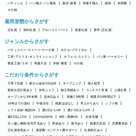
パティシエ
パン職人・パン製造
販売・接客
和菓子職人
講師
本部職
その他
雇用形態からさがす
正社員
契約社員
アルバイト・パート
派遣社員
新卒（正社員）
ジャンルからさがす
パティスリー・スイーツ・ケーキ屋
ホテル・ブライダル
工房・アトリエ・オンラインショップ
カフェ・レストラン
パン屋・ベーカリー
製造工場・ラボ
和菓子店
学校・教室
その他
こだわり条件からさがす
子育て応援
駅から徒歩5分以内
オープニング
個人経営
新規出店計画あり
女性シェフ
独立実績あり
コンテスト常連
上場企業
オープンから3年未満
定休日あり
実働7.5時間
残業月20時間以下
18時までの退社
午後出社
残業ほぼなし
早上がりあり
シフト制
シフト自由・相談OK
週1日からOK
週2・3日からOK
週4日以上OK
1日4h以内OK
9時～勤務OK
社保完備
引っ越し補助/住宅手当あり
昇給あり
賞与あり
残業代支給
交通費支給
正社員登用あり
講習費・コンテスト費サポート
社員割引あり