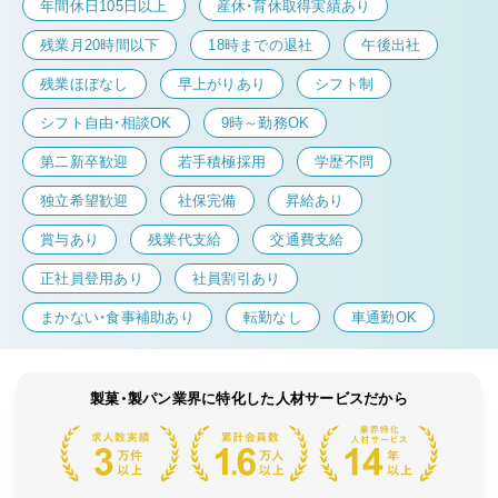
年間休日105日以上
産休・育休取得実績あり
残業月20時間以下
18時までの退社
午後出社
残業ほぼなし
早上がりあり
シフト制
シフト自由・相談OK
9時～勤務OK
第二新卒歓迎
若手積極採用
学歴不問
独立希望歓迎
社保完備
昇給あり
賞与あり
残業代支給
交通費支給
正社員登用あり
社員割引あり
まかない・食事補助あり
転勤なし
車通勤OK
製菓・製パン業界に特化した人材サービスだから