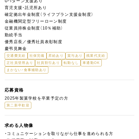
U・Iターン支援あり
育児支援・託児所あり
確定拠出年⾦制度（ライフプラン⽀援⾦制度）
⾦融機関定型フリーローン制度
従業員持株会制度（10％補助）
勤続⼿当
優秀店⻑／優秀社員表彰制度
慶弔⾒舞⾦
交通費支給
社保完備
昇給あり
賞与あり
残業代支給
正社員登用あり
社員割引あり
転勤なし
車通勤OK
まかない・食事補助あり
応募資格
2025年製菓学校を卒業予定の方
第二新卒歓迎
求める人物像
・コミュニケーションを取りながら仕事を進められる方