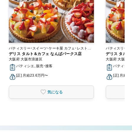
パティスリー・スイーツ・ケーキ屋 カフェ・レストラ
パティスリー・スイーツ
ン
デリス タルト＆カフェ なんばパークス店
ン
デリス タルト
大阪府 大阪市浪速区
大阪府 大阪市
パティシエ, 販売・接客
パティシエ,
[正] 月給23.6万円〜
[正] 月給2
気になる