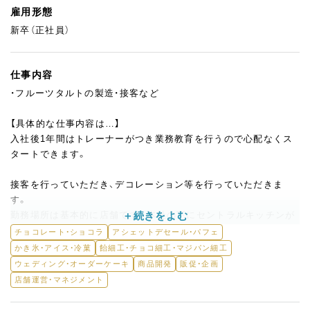
雇用形態
新卒（正社員）
仕事内容
・フルーツタルトの製造・接客など
【具体的な仕事内容は…】
入社後1年間はトレーナーがつき業務教育を行うので心配なくス
タートできます。
接客を行っていただき、デコレーション等を行っていただきま
す。
勤務場所は基本的に店舗です。本社の下にセントラルキッチンが
あり、試作はいつでもできる環境です。コミュニケーションも気
チョコレート・ショコラ
アシェットデセール・パフェ
軽にとれる温かな雰囲気。新しい環境にもすぐに慣れていただけ
かき氷・アイス・冷菓
飴細工・チョコ細工・マジパン細工
ます。
ウェディング・オーダーケーキ
商品開発
販促・企画
店舗運営・マネジメント
お客様や店舗スタッフの反応を拾いながら、より良い商品づくり
に取り組める仕事です！