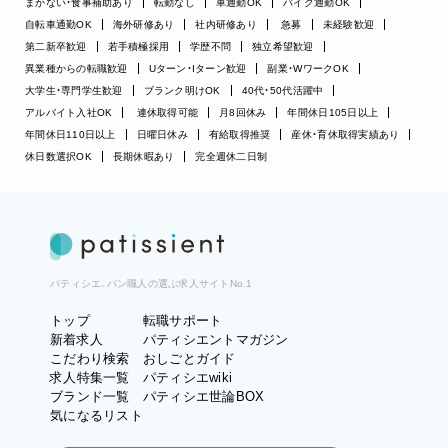
まかない・食事補助あり
転勤なし
車通勤OK
バイク通勤OK
自転車通勤OK
海外研修あり
社内研修あり
急募
未経験歓迎
第二新卒歓迎
若手積極採用
学歴不問
独立希望歓迎
異業種からの転職歓迎
Uターン・Iターン歓迎
副業・WワークOK
大学生・専門学生歓迎
ブランク明けOK
40代・50代活躍中
アルバイト入社OK
連休取得可能
月8回休み
年間休日105日以上
年間休日110日以上
日曜日休み
有給取得推奨
産休・育休取得実績あり
休日数選択OK
長期休暇あり
完全週休二日制
パティシエ、パン職人の選ぶ求人サイトNo.1
トップ
転職サポート
新着求人
パティシエントマガジン
こだわり検索
おしごとガイド
求人特集一覧
パティシエwiki
ブランド一覧
パティシエ世論BOX
気になるリスト