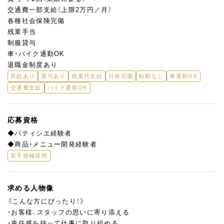
交通費一部支給（上限2万円／月）
各種社会保険完備
残業手当
制服貸与
車・バイク通勤OK
退職金制度あり
昇給あり
賞与あり
残業代支給
社保完備
転勤なし
車通勤OK
交通費支給
バイク通勤OK
応募資格
◆パティシエ経験者
◆商品・メニュー開発経験者
若手積極採用
求める人物像
《こんな方にぴったり！》
・お客様、スタッフの思いに寄り添える
・責任感を持って仕事に取り組める