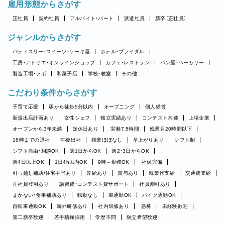
雇用形態からさがす
正社員
契約社員
アルバイト・パート
派遣社員
新卒（正社員）
ジャンルからさがす
パティスリー・スイーツ・ケーキ屋
ホテル・ブライダル
工房・アトリエ・オンラインショップ
カフェ・レストラン
パン屋・ベーカリー
製造工場・ラボ
和菓子店
学校・教室
その他
こだわり条件からさがす
子育て応援
駅から徒歩5分以内
オープニング
個人経営
新規出店計画あり
女性シェフ
独立実績あり
コンテスト常連
上場企業
オープンから3年未満
定休日あり
実働7.5時間
残業月20時間以下
18時までの退社
午後出社
残業ほぼなし
早上がりあり
シフト制
シフト自由・相談OK
週1日からOK
週2・3日からOK
週4日以上OK
1日4h以内OK
9時～勤務OK
社保完備
引っ越し補助/住宅手当あり
昇給あり
賞与あり
残業代支給
交通費支給
正社員登用あり
講習費・コンテスト費サポート
社員割引あり
まかない・食事補助あり
転勤なし
車通勤OK
バイク通勤OK
自転車通勤OK
海外研修あり
社内研修あり
急募
未経験歓迎
第二新卒歓迎
若手積極採用
学歴不問
独立希望歓迎