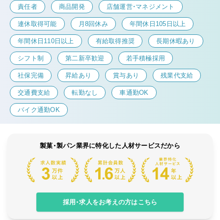
責任者
商品開発
店舗運営・マネジメント
連休取得可能
月8回休み
年間休日105日以上
年間休日110日以上
有給取得推奨
長期休暇あり
シフト制
第二新卒歓迎
若手積極採用
社保完備
昇給あり
賞与あり
残業代支給
交通費支給
転勤なし
車通勤OK
バイク通勤OK
製菓・製パン業界に特化した人材サービスだから
採用・求人をお考えの方はこちら