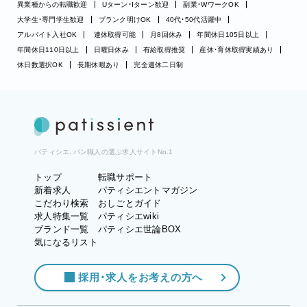
異業種からの転職歓迎
Uターン・Iターン歓迎
副業・WワークOK
大学生・専門学生歓迎
ブランク明けOK
40代・50代活躍中
アルバイト入社OK
連休取得可能
月8回休み
年間休日105日以上
年間休日110日以上
日曜日休み
有給取得推奨
産休・育休取得実績あり
休日数選択OK
長期休暇あり
完全週休二日制
パティシエ、パン職人の選ぶ求人サイトNo.1
トップ
転職サポート
新着求人
パティシエントマガジン
こだわり検索
おしごとガイド
求人特集一覧
パティシエwiki
ブランド一覧
パティシエ世論BOX
気になるリスト
採用・求人をお考えの方へ