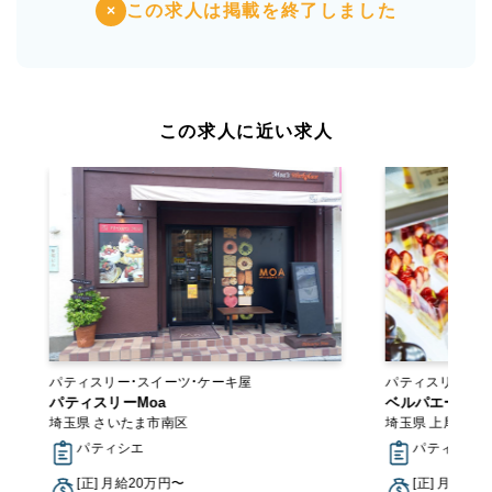
この求人は掲載を終了しました
×
この求人に近い求人
パティスリー・スイーツ・ケーキ屋
パティスリー・スイーツ
パティスリーMoa
トラン
ベルパエーゼ 
埼玉県 さいたま市南区
埼玉県 上尾市
パティシエ
パティシエ
[正] 月給20万円〜
[正] 月給26