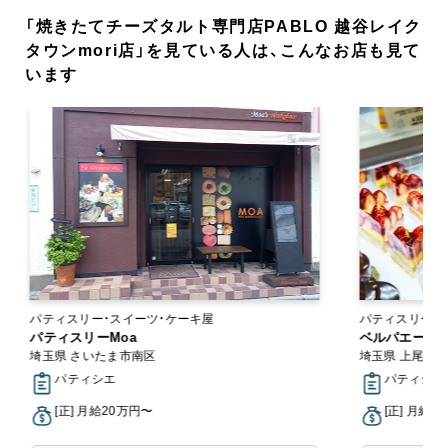
「焼きたてチーズタルト専門店PABLO 越谷レイク
タウンmori店」を見ている人は、こんなお店も見て
います
パティスリー・スイーツ・ケーキ屋
パティスリー・スイーツ
パティスリーMoa
ン
ベルパエーゼ 
埼玉県 さいたま市南区
埼玉県 上尾市
パティシエ
パティシエ
[正] 月給20万円〜
[正] 月給2