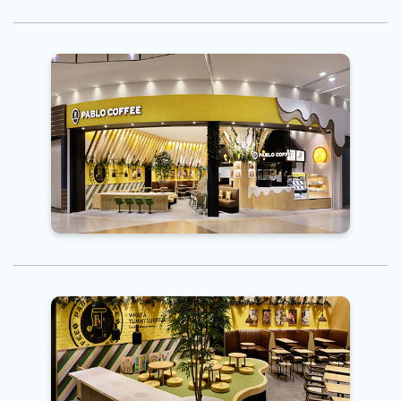
看板商品は、「チーズケーキの革命！」と話題になったミディアム
やレアなど好みに合わせてオーダーできるふわとろ食感のチーズ
ケーキ。埼玉第1号店で、チーズケーキの製造業務をお願いしま
す！販売にも関わっていただきますので、お客様とのコミュニケー
ションを楽しみながら仕事に取り組むことができます。そして20
代～30代の若手が中心となって活躍するこのお店では、年齢や社
歴に関わらず、大きなチャンスに対してチャレンジできる社風で
す！
ワークライフバランスを大切に長期的に働くことができます一人
ひとりの頑張りを評価し、製造ノウハウだけでなく、どうすればお
客様が喜んでくれるのか、そんなことも考えながら一緒に店舗運
営を行なっていますので、一体感を味わいながら働ける環境で
す。さらに月8日の休みや労働時間もシフトでも深夜まで働くこ
とはありません。仕事とプライベートをしっかりと分けることが
できるので、ワークライフバランスを大切に長期的に働くことが
できます！