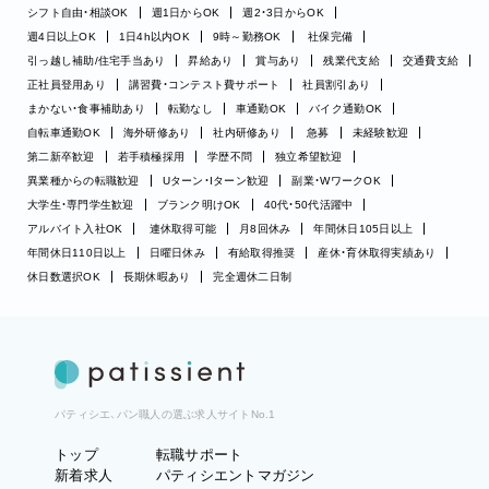
シフト自由・相談OK
週1日からOK
週2・3日からOK
週4日以上OK
1日4h以内OK
9時～勤務OK
社保完備
引っ越し補助/住宅手当あり
昇給あり
賞与あり
残業代支給
交通費支給
正社員登用あり
講習費・コンテスト費サポート
社員割引あり
まかない・食事補助あり
転勤なし
車通勤OK
バイク通勤OK
自転車通勤OK
海外研修あり
社内研修あり
急募
未経験歓迎
第二新卒歓迎
若手積極採用
学歴不問
独立希望歓迎
異業種からの転職歓迎
Uターン・Iターン歓迎
副業・WワークOK
大学生・専門学生歓迎
ブランク明けOK
40代・50代活躍中
アルバイト入社OK
連休取得可能
月8回休み
年間休日105日以上
年間休日110日以上
日曜日休み
有給取得推奨
産休・育休取得実績あり
休日数選択OK
長期休暇あり
完全週休二日制
パティシエ、パン職人の選ぶ求人サイトNo.1
トップ
転職サポート
新着求人
パティシエントマガジン