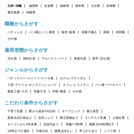
九州・沖縄
福岡県
佐賀県
長崎県
熊本県
大分県
宮崎県
鹿児島県
沖縄県
職種からさがす
パティシエ
パン職人・パン製造
販売・接客
和菓子職人
講師
本部職
その他
雇用形態からさがす
正社員
契約社員
アルバイト・パート
派遣社員
新卒（正社員）
ジャンルからさがす
パティスリー・スイーツ・ケーキ屋
ホテル・ブライダル
工房・アトリエ・オンラインショップ
カフェ・レストラン
パン屋・ベーカリー
製造工場・ラボ
和菓子店
学校・教室
その他
こだわり条件からさがす
子育て応援
駅から徒歩5分以内
オープニング
個人経営
新規出店計画あり
女性シェフ
独立実績あり
コンテスト常連
上場企業
オープンから3年未満
定休日あり
実働7.5時間
残業月20時間以下
18時までの退社
午後出社
残業ほぼなし
早上がりあり
シフト制