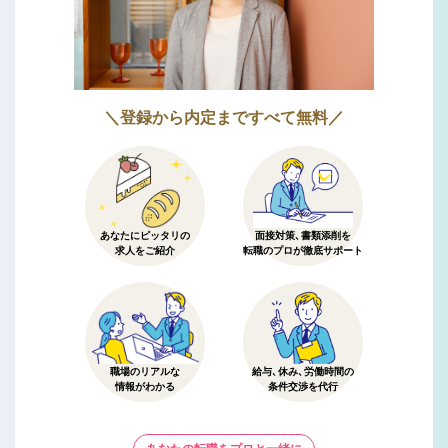
＼登録から内定まですべて無料／
あなたにピッタリの
面接対策、書類添削を
求人をご紹介
転職のプロが徹底サポート
職場のリアルな
給与、休み、労働時間の
情報がわかる
条件交渉を代行