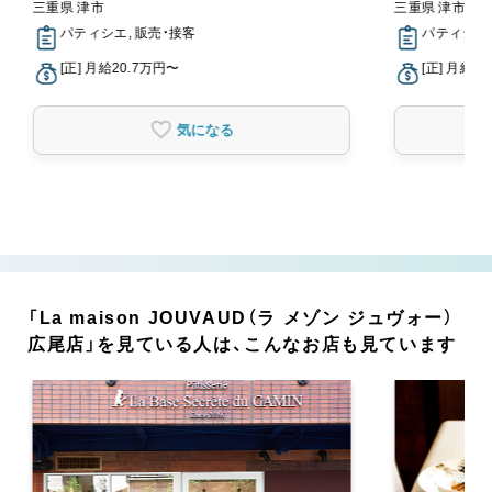
三重県 津市
三重県 津市
パティシエ, 販売・接客
パティシエ,
[正] 月給20.7万円〜
[正] 月給2
気になる
「La maison JOUVAUD（ラ メゾン ジュヴォー）
広尾店」を見ている人は、こんなお店も見ています