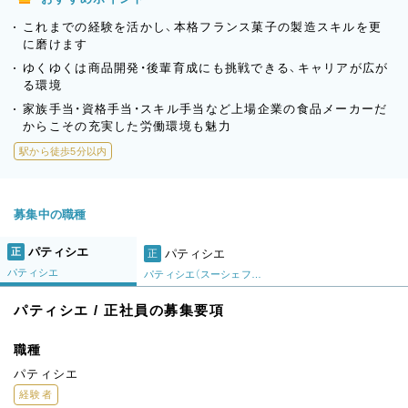
これまでの経験を活かし、本格フランス菓子の製造スキルを更
に磨けます
ゆくゆくは商品開発・後輩育成にも挑戦できる、キャリアが広が
る環境
家族手当・資格手当・スキル手当など上場企業の食品メーカーだ
からこその充実した労働環境も魅力
駅から徒歩5分以内
募集中の職種
パティシエ
正
パティシエ
正
パティシエ
パティシエ（スーシェフ候補）
パティシエ / 正社員の募集要項
職種
パティシエ
経験者