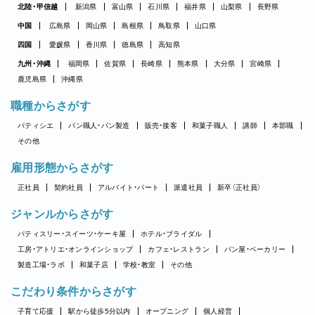
北陸・甲信越
新潟県
富山県
石川県
福井県
山梨県
長野県
中国
広島県
岡山県
島根県
鳥取県
山口県
四国
愛媛県
香川県
徳島県
高知県
九州・沖縄
福岡県
佐賀県
長崎県
熊本県
大分県
宮崎県
鹿児島県
沖縄県
職種からさがす
パティシエ
パン職人・パン製造
販売・接客
和菓子職人
講師
本部職
その他
雇用形態からさがす
正社員
契約社員
アルバイト・パート
派遣社員
新卒（正社員）
ジャンルからさがす
パティスリー・スイーツ・ケーキ屋
ホテル・ブライダル
工房・アトリエ・オンラインショップ
カフェ・レストラン
パン屋・ベーカリー
製造工場・ラボ
和菓子店
学校・教室
その他
こだわり条件からさがす
子育て応援
駅から徒歩5分以内
オープニング
個人経営