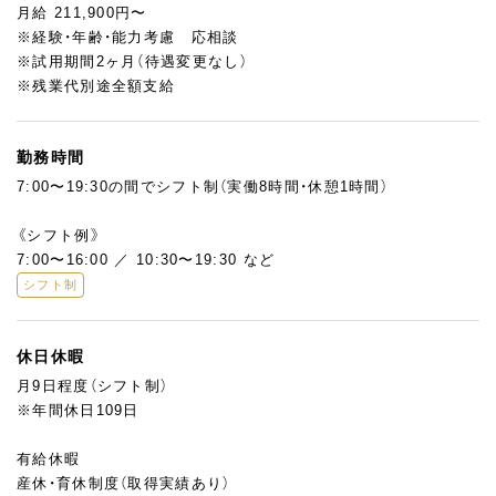
ゆくゆくはシフト管理・発注業務なども引き継いでいただき、将来
月給 211,900円〜
的には後輩指導・商品開発にも積極的に関われるポジションで
※経験・年齢・能力考慮 応相談
す。
※試用期間2ヶ月（待遇変更なし）
※残業代別途全額支給
勤務時間
7:00〜19:30の間でシフト制（実働8時間・休憩1時間）
《シフト例》
7:00〜16:00 ／ 10:30〜19:30 など
シフト制
休日休暇
月9日程度（シフト制）
※年間休日109日
有給休暇
産休・育休制度（取得実績あり）