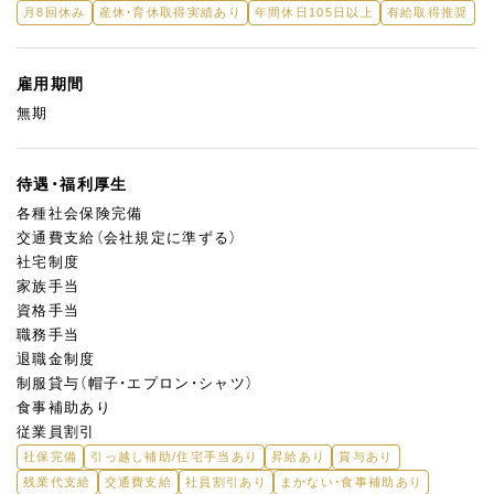
月8回休み
産休・育休取得実績あり
年間休日105日以上
有給取得推奨
雇用期間
無期
待遇・福利厚生
各種社会保険完備
交通費支給（会社規定に準ずる）
社宅制度
家族手当
資格手当
職務手当
退職金制度
制服貸与（帽子・エプロン・シャツ）
食事補助あり
従業員割引
社保完備
引っ越し補助/住宅手当あり
昇給あり
賞与あり
残業代支給
交通費支給
社員割引あり
まかない・食事補助あり