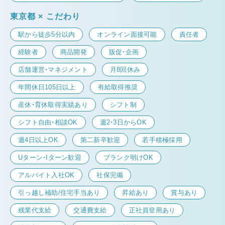
東京都 × こだわり
駅から徒歩5分以内
オンライン面接可能
責任者
経験者
商品開発
販促・企画
店舗運営・マネジメント
月8回休み
年間休日105日以上
有給取得推奨
産休・育休取得実績あり
シフト制
シフト自由・相談OK
週2・3日からOK
週4日以上OK
第二新卒歓迎
若手積極採用
Uターン・Iターン歓迎
ブランク明けOK
アルバイト入社OK
社保完備
引っ越し補助/住宅手当あり
昇給あり
賞与あり
残業代支給
交通費支給
正社員登用あり