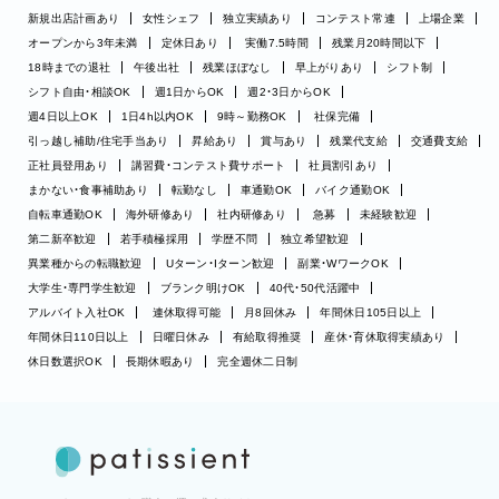
新規出店計画あり
女性シェフ
独立実績あり
コンテスト常連
上場企業
オープンから3年未満
定休日あり
実働7.5時間
残業月20時間以下
18時までの退社
午後出社
残業ほぼなし
早上がりあり
シフト制
シフト自由・相談OK
週1日からOK
週2・3日からOK
週4日以上OK
1日4h以内OK
9時～勤務OK
社保完備
引っ越し補助/住宅手当あり
昇給あり
賞与あり
残業代支給
交通費支給
正社員登用あり
講習費・コンテスト費サポート
社員割引あり
まかない・食事補助あり
転勤なし
車通勤OK
バイク通勤OK
自転車通勤OK
海外研修あり
社内研修あり
急募
未経験歓迎
第二新卒歓迎
若手積極採用
学歴不問
独立希望歓迎
異業種からの転職歓迎
Uターン・Iターン歓迎
副業・WワークOK
大学生・専門学生歓迎
ブランク明けOK
40代・50代活躍中
アルバイト入社OK
連休取得可能
月8回休み
年間休日105日以上
年間休日110日以上
日曜日休み
有給取得推奨
産休・育休取得実績あり
休日数選択OK
長期休暇あり
完全週休二日制