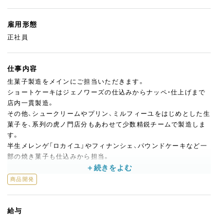
雇用形態
正社員
仕事内容
生菓子製造をメインにご担当いただきます。
ショートケーキはジェノワーズの仕込みからナッペ・仕上げまで
店内一貫製造。
その他、シュークリームやプリン、ミルフィーユをはじめとした生
菓子を、系列の虎ノ門店分もあわせて少数精鋭チームで製造しま
す。
半生メレンゲ「ロカイユ」やフィナンシェ、パウンドケーキなど一
部の焼き菓子も仕込みから担当。
ホールケーキやムースなど、セントラルキッチンから半製品で届
商品開発
くアイテムについては店内で仕上げを行うスタイルのため、ナッ
ペや絞りなど仕上げの技術を集中的に磨ける環境でもあります。
給与