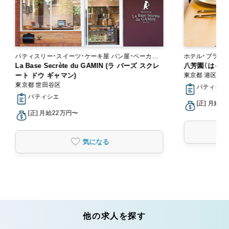
パティスリー・スイーツ・ケーキ屋 パン屋・ベーカリ
ー
La Base Secrète du GAMIN (ラ バーズ スクレ
八芳園（はっぽ
ート ドウ ギャマン)
東京都 港区
東京都 世田谷区
パティシエ
パティシエ
[正] 月給2
[正] 月給22万円〜
気になる
他の求人を探す