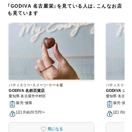
「GODIVA 名古屋栄」を見ている人は、こんなお店
も見ています
パティスリー・スイーツ・ケーキ屋
パティスリー・
GODIVA 名鉄百貨店
GODIVA 
愛知県 名古屋市中村区
愛知県 名古屋
販売・接客
販売・接客
[正] 月給20万円〜
[正] 月給2
気になる