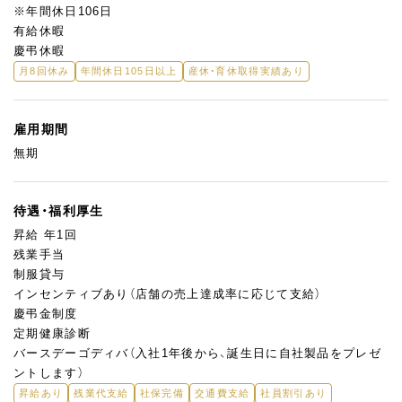
※年間休日106日
有給休暇
慶弔休暇
月8回休み
年間休日105日以上
産休・育休取得実績あり
雇用期間
無期
待遇・福利厚生
昇給 年1回
残業手当
制服貸与
インセンティブあり（店舗の売上達成率に応じて支給）
慶弔金制度
定期健康診断
バースデーゴディバ（入社1年後から、誕生日に自社製品をプレゼ
ントします）
昇給あり
残業代支給
社保完備
交通費支給
社員割引あり