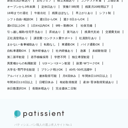
新規出店計画あり
女性シェフ
独立実績あり
コンテスト常連
上場企業
オープンから3年未満
定休日あり
実働7.5時間
残業月20時間以下
18時までの退社
午後出社
残業ほぼなし
早上がりあり
シフト制
シフト自由・相談OK
週1日からOK
週2・3日からOK
週4日以上OK
1日4h以内OK
9時～勤務OK
社保完備
引っ越し補助/住宅手当あり
昇給あり
賞与あり
残業代支給
交通費支給
正社員登用あり
講習費・コンテスト費サポート
社員割引あり
まかない・食事補助あり
転勤なし
車通勤OK
バイク通勤OK
自転車通勤OK
海外研修あり
社内研修あり
急募
未経験歓迎
第二新卒歓迎
若手積極採用
学歴不問
独立希望歓迎
異業種からの転職歓迎
Uターン・Iターン歓迎
副業・WワークOK
大学生・専門学生歓迎
ブランク明けOK
40代・50代活躍中
アルバイト入社OK
連休取得可能
月8回休み
年間休日105日以上
年間休日110日以上
日曜日休み
有給取得推奨
産休・育休取得実績あり
休日数選択OK
長期休暇あり
完全週休二日制
パティシエ、パン職人の選ぶ求人サイトNo.1