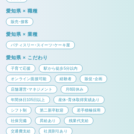
愛知県 × 職種
販売・接客
愛知県 × 業種
パティスリー・スイーツ・ケーキ屋
愛知県 × こだわり
子育て応援
駅から徒歩5分以内
オンライン面接可能
経験者
販促・企画
店舗運営・マネジメント
月8回休み
年間休日105日以上
産休・育休取得実績あり
シフト制
第二新卒歓迎
若手積極採用
社保完備
昇給あり
残業代支給
交通費支給
社員割引あり