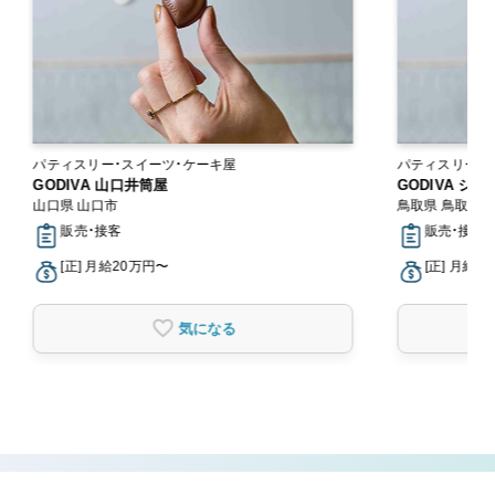
パティスリー・スイーツ・ケーキ屋
パティスリー・
GODIVA 山口井筒屋
GODIVA シ
山口県 山口市
鳥取県 鳥取市
販売・接客
販売・接客
[正] 月給20万円〜
[正] 月給2
気になる