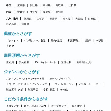
中国
広島県
岡山県
島根県
鳥取県
山口県
四国
愛媛県
香川県
徳島県
高知県
九州・沖縄
福岡県
佐賀県
長崎県
熊本県
大分県
宮崎県
鹿児島県
沖縄県
職種からさがす
パティシエ
パン職人・パン製造
販売・接客
和菓子職人
講師
本部職
その他
雇用形態からさがす
正社員
契約社員
アルバイト・パート
派遣社員
新卒（正社員）
ジャンルからさがす
パティスリー・スイーツ・ケーキ屋
ホテル・ブライダル
工房・アトリエ・オンラインショップ
カフェ・レストラン
パン屋・ベーカリー
製造工場・ラボ
和菓子店
学校・教室
その他
こだわり条件からさがす
子育て応援
駅から徒歩5分以内
オープニング
個人経営