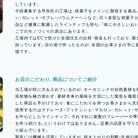
しています。
今回募集する早良区の工場は、焼菓子をメインに製造する拠点
ン・ガレット・サブレ・バウムクーヘンなど、日々多彩な焼菓子
品など健康に配慮したラインナップも持ち、「体にやさしいお
こでのモノづくりの原点にあります。
工場内ではECで受けた全国注文の出荷・発送も行っており、
担っています。目の前で作ったものが、全国のお客さまの手に
場です。
お店のこだわり、商品についてご紹介
当工場が特に力を入れているのが、オーガニックや自然素材を
添加物を極力使わず、素材本来の風味を大切にした製造を徹底
した商品も手がけており、食にこだわりを持つお客さまから支
使用するのはマドレーヌ・フィナンシェ・マカロン・ガレット・
を中心としたラインナップ。それぞれに複数のフレーバーや季
を作り続ける」というわけではありません。定番の品質を守り
り組んでいます。
製造には機械も活用していますが、焼き上がりの判断・生地の