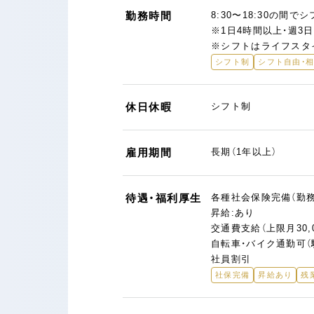
勤務時間
8:30〜18:30の間
※1日4時間以上・週3日
※シフトはライフスタ
シフト制
シフト自由・相
休日休暇
シフト制
雇用期間
長期（1年以上）
待遇・福利厚生
各種社会保険完備（勤
昇給:あり
交通費支給（上限月30,0
自転車・バイク通勤可（
社員割引
社保完備
昇給あり
残