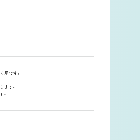
だく形です。
します。
す。