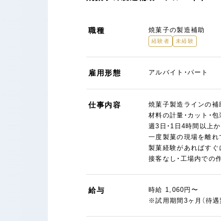
職種
焼菓子の製造補助
経験者
未経験
雇用形態
アルバイト・パート
仕事内容
焼菓子製造ラインの補
材料の計量・カット・
週3日・1日4時間以
一度製菓の現場を離れ
製菓経験があればすぐ
接客なし・工場内での
給与
時給 1,060円〜
※試用期間3ヶ月（待遇