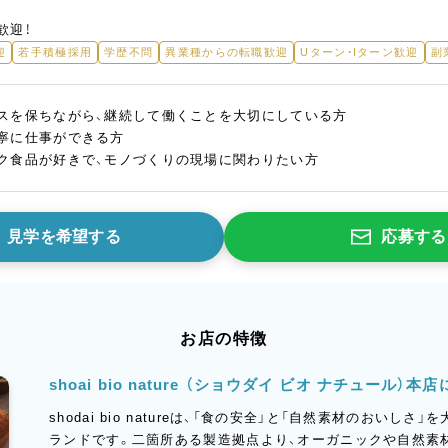
歓迎！
迎
若手積極採用
学歴不問
異業種からの転職歓迎
Uターン・Iターン歓迎
副
スを保ちながら、継続して働くことを大切にしている方
寧に仕事ができる方
ク食品が好きで、モノづくりの現場に関わりたい方
見学を希望する
応募する
お店の特徴
shoai bio nature （ショウダイ ビオ ナチュール）本
shodai bio natureは、「食の安全」と「自然素材のおいし
ランドです。二箇所ある製造拠点より、オーガニックや自然素