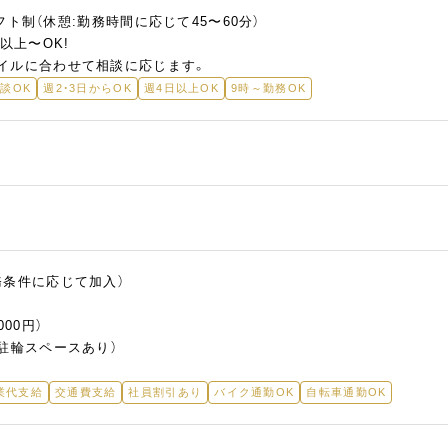
でシフト制（休憩:勤務時間に応じて45〜60分）
以上〜OK!
イルに合わせて相談に応じます。
談OK
週2・3日からOK
週4日以上OK
9時～勤務OK
務条件に応じて加入）
00円）
駐輪スペースあり）
業代支給
交通費支給
社員割引あり
バイク通勤OK
自転車通勤OK