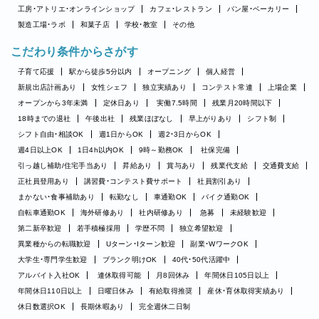
工房・アトリエ・オンラインショップ
カフェ・レストラン
パン屋・ベーカリー
製造工場・ラボ
和菓子店
学校・教室
その他
こだわり条件からさがす
子育て応援
駅から徒歩5分以内
オープニング
個人経営
新規出店計画あり
女性シェフ
独立実績あり
コンテスト常連
上場企業
オープンから3年未満
定休日あり
実働7.5時間
残業月20時間以下
18時までの退社
午後出社
残業ほぼなし
早上がりあり
シフト制
シフト自由・相談OK
週1日からOK
週2・3日からOK
週4日以上OK
1日4h以内OK
9時～勤務OK
社保完備
引っ越し補助/住宅手当あり
昇給あり
賞与あり
残業代支給
交通費支給
正社員登用あり
講習費・コンテスト費サポート
社員割引あり
まかない・食事補助あり
転勤なし
車通勤OK
バイク通勤OK
自転車通勤OK
海外研修あり
社内研修あり
急募
未経験歓迎
第二新卒歓迎
若手積極採用
学歴不問
独立希望歓迎
異業種からの転職歓迎
Uターン・Iターン歓迎
副業・WワークOK
大学生・専門学生歓迎
ブランク明けOK
40代・50代活躍中
アルバイト入社OK
連休取得可能
月8回休み
年間休日105日以上
年間休日110日以上
日曜日休み
有給取得推奨
産休・育休取得実績あり
休日数選択OK
長期休暇あり
完全週休二日制