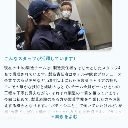
こんなスタッフが活躍しています！
現在のtitiの製造チームは、製造責任者をはじめとしたスタッフ4
名で構成されています。製造責任者はホテルや飲食プロデュース
企業での商品開発など、20年以上にわたる製菓キャリアの持ち
主。その確かな技術と経験のもとで、チーム全員が一つひとつの
工程を丁寧に覚えながら、それぞれ製造の一翼を担っています。
今回は初めて、製菓経験のある方や製菓学校を卒業した方をお迎
えする機会となります。「パティシエとして働いていたけれど、結
婚・出産でしばらく離れていた」という方も大歓迎です。ブランク
は関係ありません。技術は体が覚えています。あなたの経験や知
識が、このお店の新しい力になると期待しています。SNSの写真