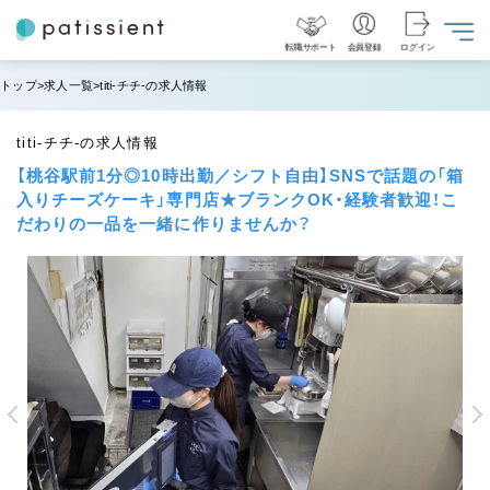
転職サポート
会員登録
ログイン
トップ
求人一覧
titi-チチ-の求人情報
titi-チチ-の求人情報
【桃谷駅前1分◎10時出勤／シフト自由】SNSで話題の「箱
入りチーズケーキ」専門店★ブランクOK・経験者歓迎！こ
だわりの一品を一緒に作りませんか？