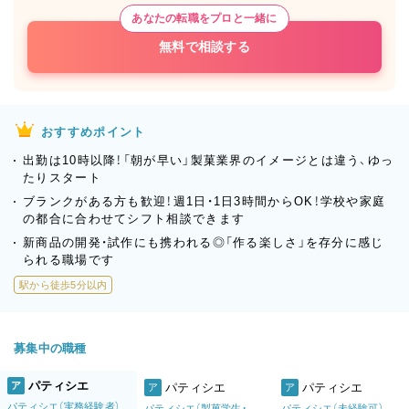
あなたの転職をプロと一緒に
無料で相談する
おすすめポイント
出勤は10時以降！「朝が早い」製菓業界のイメージとは違う、ゆっ
たりスタート
ブランクがある方も歓迎！週1日・1日3時間からOK！学校や家庭
の都合に合わせてシフト相談できます
新商品の開発・試作にも携われる◎「作る楽しさ」を存分に感じ
られる職場です
駅から徒歩5分以内
募集中の職種
パティシエ
ア
パティシエ
パティシエ
ア
ア
パティシエ（実務経験者）
パティシエ（製菓学生・卒業生）
パティシエ（未経験可）