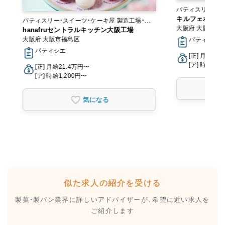
パティスリー・ス
キルフェボン 
パティスリー・スイーツ・ケーキ屋 製造工場・ラ
大阪府 大阪市北
ボ
hanafruセントラルキッチン大阪工場
大阪府 大阪市福島区
パティシエ, 
パティシエ
[正] 月給20
[ア] 時給1,1
[正] 月給21.4万円〜
[ア] 時給1,200円〜
気になる
似た求人の紹介を受ける
製菓・製パン業界に詳しいアドバイザーが、
希望に近い求人を
ご紹介します