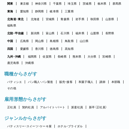
関東
東京都
神奈川県
千葉県
埼玉県
茨城県
栃木県
群馬県
東海
愛知県
静岡県
岐阜県
三重県
北海道・東北
北海道
宮城県
青森県
岩手県
秋田県
山形県
福島県
北陸・甲信越
新潟県
富山県
石川県
福井県
山梨県
長野県
中国
広島県
岡山県
島根県
鳥取県
山口県
四国
愛媛県
香川県
徳島県
高知県
九州・沖縄
福岡県
佐賀県
長崎県
熊本県
大分県
宮崎県
鹿児島県
沖縄県
職種からさがす
パティシエ
パン職人・パン製造
販売・接客
和菓子職人
講師
本部職
その他
雇用形態からさがす
正社員
契約社員
アルバイト・パート
派遣社員
新卒（正社員）
ジャンルからさがす
パティスリー・スイーツ・ケーキ屋
ホテル・ブライダル