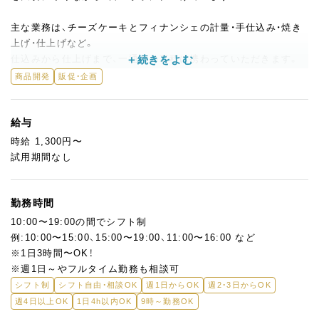
主な業務は、チーズケーキとフィナンシェの計量・手仕込み・焼き
上げ・仕上げなど。
仕込みから仕上げまで、一通りの工程に携わっていただきます。
製菓経験をお持ちの方であれば、ブランクがある方も歓迎。
商品開発
販促・企画
「子育てが落ち着いたので、もう一度お菓子づくりに関わりたい」
「以前の経験を活かして、無理のないペースで働きたい」
という方も安心してスタートできる環境です。
給与
時給 1,300円〜
慣れてきたら、製造の段取りを自分で考えながら進める場面も増
試用期間なし
えていきます。
また今後は、新商品の試作やアイデア出しにも積極的に関わって
いただきたいと考えています。
勤務時間
SNSの写真撮影やコンテンツ作りが得意な方は、そちらでも力を
10:00〜19:00の間でシフト制
発揮していただけます。
例:10:00〜15:00、15:00〜19:00、11:00〜16:00 など
※1日3時間〜OK！
※週1日～やフルタイム勤務も相談可
シフト制
シフト自由・相談OK
週1日からOK
週2・3日からOK
週4日以上OK
1日4h以内OK
9時～勤務OK