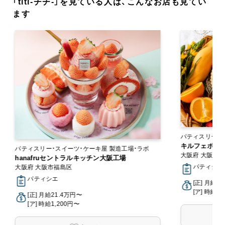
「titi-チチ-」を見ている人は、こんなお店も見てい
ます
パティスリー・
キルフェボン
パティスリー・スイーツ・ケーキ屋 製造工場・ラボ
大阪府 大阪市
hanafruセントラルキッチン大阪工場
パティシエ,
大阪府 大阪市福島区
パティシエ
[正] 月給2
[ア] 時給1,
[正] 月給21.4万円〜
[ア] 時給1,200円〜