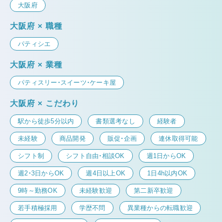
大阪府
大阪府 × 職種
パティシエ
大阪府 × 業種
パティスリー・スイーツ・ケーキ屋
大阪府 × こだわり
駅から徒歩5分以内
書類選考なし
経験者
未経験
商品開発
販促・企画
連休取得可能
シフト制
シフト自由・相談OK
週1日からOK
週2・3日からOK
週4日以上OK
1日4h以内OK
9時～勤務OK
未経験歓迎
第二新卒歓迎
若手積極採用
学歴不問
異業種からの転職歓迎