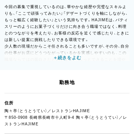
今回の募集で重視しているのは、華やかな経歴や完璧なスキルよ
りも、「ここで頑張ってみたい」「デザートづくりを軸にしながら、
もっと幅広く経験したい」という気持ちです。HAJIMEは、パティ
スリーのようにお菓子づくりだけに向き合う職場ではなく、料理
とのつながりを考えたり、お客様の反応を近くで感じたり、ときに
は新しい提案に挑戦したりできる環境です。
少人数の現場だからこそ任されることも多いですが、その分、自分
の仕事がお店にどうつながっているかを実感しやすいのも、この
職場ならではの面白さだと思います。「もっとできることを増や
したい」「いつか自分の武器になる経験を積みたい」そんな若手の
方にとっても、きっと得るものが多いはずです。気負いすぎず、ま
ずは“ここでやってみたい”という気持ちを持って来ていただけた
勤務地
ら嬉しいです。
住所
陶々亭（とうとうてい）／レストランHAJIME
〒850-0908 長崎県長崎市十人町9-4 陶々亭（とうとうてい）／レ
ストランHAJIME