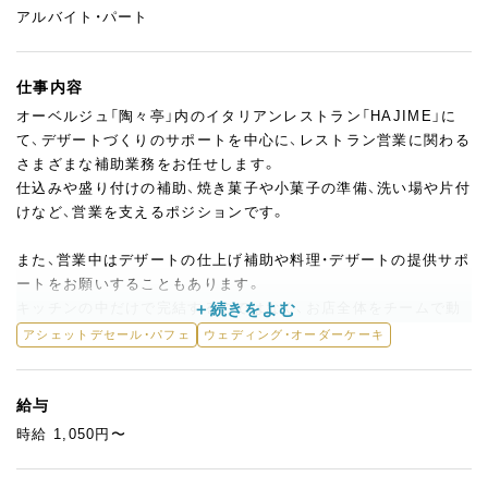
アルバイト・パート
仕事内容
オーベルジュ「陶々亭」内のイタリアンレストラン「HAJIME」に
て、デザートづくりのサポートを中心に、レストラン営業に関わる
さまざまな補助業務をお任せします。
仕込みや盛り付けの補助、焼き菓子や小菓子の準備、洗い場や片付
けなど、営業を支えるポジションです。
また、営業中はデザートの仕上げ補助や料理・デザートの提供サポ
ートをお願いすることもあります。
キッチンの中だけで完結するのではなく、お店全体をチームで動
かしていく感覚を持ちながら働けるのが特徴です。
アシェットデセール・パフェ
ウェディング・オーダーケーキ
未経験の方でも大丈夫です。
まずはできることから少しずつお任せしていくので、洋菓子や飲
給与
食の仕事に興味がある方、将来に向けて現場経験を積みたい方も
時給 1,050円〜
歓迎します。