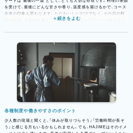
ザートは“最後の一皿”として、とても大切な存在です。料理の余韻
を受けて、最後にどんな甘さや香り、温度感を届けるかで、コース
全体の印象も変わります。ただおいしいだけでなく、その日の料
理や空間、お客様の過ごし方まで考えながらデザートを組み立て
ていけるのが、このお店ならではの面白さ。食材や器の提案がで
きる余地もあり、アニバーサリーケーキや小菓子などに関わる機
会もあります。パティスリーとはまた違った形で、自分の感性や
アイデアを活かせる環境です。
各種制度や働きやすさのポイント
少人数の現場と聞くと、「休みが取りづらそう」「労働時間が長そ
う」と感じる方もいるかもしれません。でも、HAJIMEはそのイメ