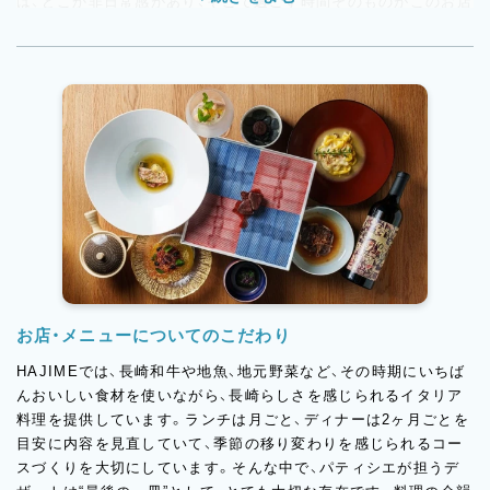
は、どこか非日常感があり、そこで過ごす時間そのものがこのお店
の魅力のひとつ。だからこそ、ここでのパティシエの仕事は「デザ
ートを作って終わり」ではありません。コースの最後をどう締め
くくるか、どんな印象を残せるかまで考えながら、お客様の大切な
時間をつくっていける仕事です。
お店・メニューについてのこだわり
HAJIMEでは、長崎和牛や地魚、地元野菜など、その時期にいちば
んおいしい食材を使いながら、長崎らしさを感じられるイタリア
料理を提供しています。ランチは月ごと、ディナーは2ヶ月ごとを
目安に内容を見直していて、季節の移り変わりを感じられるコー
スづくりを大切にしています。そんな中で、パティシエが担うデ