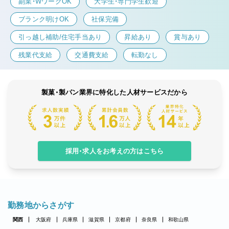
副業・WワークOK
大学生・専門学生歓迎
ブランク明けOK
社保完備
引っ越し補助/住宅手当あり
昇給あり
賞与あり
残業代支給
交通費支給
転勤なし
製菓・製パン業界に特化した人材サービスだから
採用・求人をお考えの方はこちら
勤務地からさがす
関西
大阪府
兵庫県
滋賀県
京都府
奈良県
和歌山県