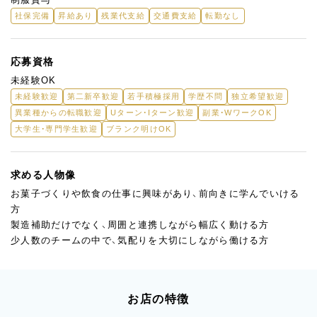
社保完備
昇給あり
残業代支給
交通費支給
転勤なし
応募資格
未経験OK
未経験歓迎
第二新卒歓迎
若手積極採用
学歴不問
独立希望歓迎
異業種からの転職歓迎
Uターン・Iターン歓迎
副業・WワークOK
大学生・専門学生歓迎
ブランク明けOK
求める人物像
お菓子づくりや飲食の仕事に興味があり、前向きに学んでいける
方
製造補助だけでなく、周囲と連携しながら幅広く動ける方
少人数のチームの中で、気配りを大切にしながら働ける方
お店の特徴