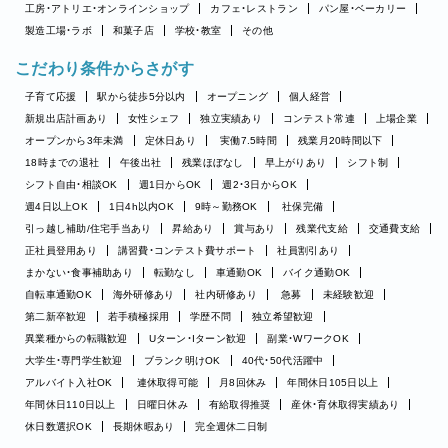
工房・アトリエ・オンラインショップ
カフェ・レストラン
パン屋・ベーカリー
製造工場・ラボ
和菓子店
学校・教室
その他
こだわり条件からさがす
子育て応援
駅から徒歩5分以内
オープニング
個人経営
新規出店計画あり
女性シェフ
独立実績あり
コンテスト常連
上場企業
オープンから3年未満
定休日あり
実働7.5時間
残業月20時間以下
18時までの退社
午後出社
残業ほぼなし
早上がりあり
シフト制
シフト自由・相談OK
週1日からOK
週2・3日からOK
週4日以上OK
1日4h以内OK
9時～勤務OK
社保完備
引っ越し補助/住宅手当あり
昇給あり
賞与あり
残業代支給
交通費支給
正社員登用あり
講習費・コンテスト費サポート
社員割引あり
まかない・食事補助あり
転勤なし
車通勤OK
バイク通勤OK
自転車通勤OK
海外研修あり
社内研修あり
急募
未経験歓迎
第二新卒歓迎
若手積極採用
学歴不問
独立希望歓迎
異業種からの転職歓迎
Uターン・Iターン歓迎
副業・WワークOK
大学生・専門学生歓迎
ブランク明けOK
40代・50代活躍中
アルバイト入社OK
連休取得可能
月8回休み
年間休日105日以上
年間休日110日以上
日曜日休み
有給取得推奨
産休・育休取得実績あり
休日数選択OK
長期休暇あり
完全週休二日制