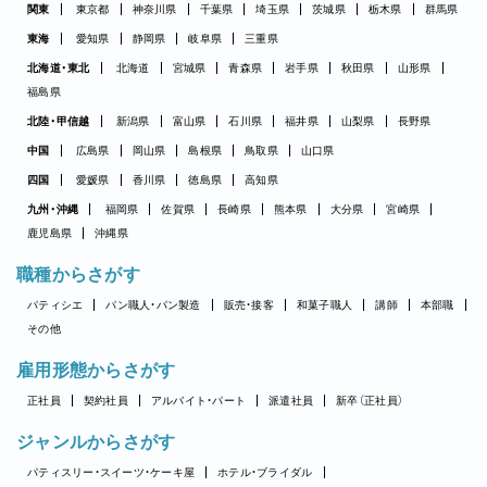
関東
東京都
神奈川県
千葉県
埼玉県
茨城県
栃木県
群馬県
東海
愛知県
静岡県
岐阜県
三重県
北海道・東北
北海道
宮城県
青森県
岩手県
秋田県
山形県
福島県
北陸・甲信越
新潟県
富山県
石川県
福井県
山梨県
長野県
中国
広島県
岡山県
島根県
鳥取県
山口県
四国
愛媛県
香川県
徳島県
高知県
九州・沖縄
福岡県
佐賀県
長崎県
熊本県
大分県
宮崎県
鹿児島県
沖縄県
職種からさがす
パティシエ
パン職人・パン製造
販売・接客
和菓子職人
講師
本部職
その他
雇用形態からさがす
正社員
契約社員
アルバイト・パート
派遣社員
新卒（正社員）
ジャンルからさがす
パティスリー・スイーツ・ケーキ屋
ホテル・ブライダル