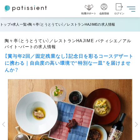
転職サポート
会員登録
ログイン
トップ
求人一覧
陶々亭（とうとうてい）／レストランHAJIMEの求人情報
陶々亭（とうとうてい）／レストランHAJIME パティシエ／アル
バイト・パートの求人情報
【賞与年2回／固定残業なし】記念日を彩るコースデザート
に携わる｜自由度の高い環境で“特別な一皿”を届けませ
んか？