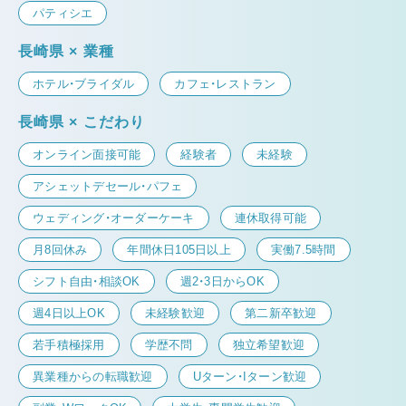
パティシエ
長崎県 × 業種
ホテル・ブライダル
カフェ・レストラン
長崎県 × こだわり
オンライン面接可能
経験者
未経験
アシェットデセール・パフェ
ウェディング・オーダーケーキ
連休取得可能
月8回休み
年間休日105日以上
実働7.5時間
シフト自由・相談OK
週2・3日からOK
週4日以上OK
未経験歓迎
第二新卒歓迎
若手積極採用
学歴不問
独立希望歓迎
異業種からの転職歓迎
Uターン・Iターン歓迎