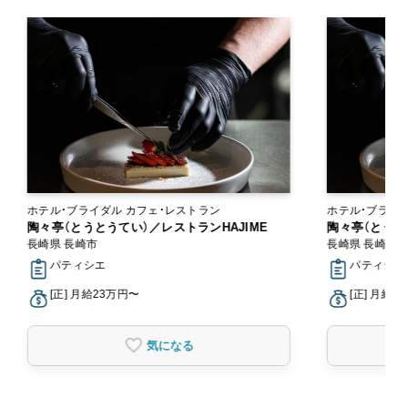
ホテル・ブライダル カフェ・レストラン
陶々亭（とうとうてい）／レストランHAJIME
陶々亭（とうと
長崎県 長崎市
長崎県 長崎市
パティシエ
パティシエ
[正] 月給23万円〜
[正] 月給2
気になる