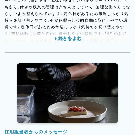
ージとは少し違います。母体が安定した企業グループということ
もあり、休みや残業の管理はきちんとしていて、無理な働き方にな
らないよう整えられています。定休日があるため毎週しっかり気
持ちを切り替えやすく、有給休暇も比較的自由に取得しやすい環
境です。定休日があるため毎週しっかり気持ちを切り替えやす
く、有給休暇も比較的自由に取得しやすい環境です。宿泊のお客
様がいらっしゃる関係で、夜も一定の時間を意識した運営をして
おり、遅い時間まで長引きにくいのも特徴。生活リズムを大きく
崩しすぎずに働けるのは、このお店ならではの安心感です。また、
頑張りがきちんと給与や賞与に反映される仕組みがあり、長く働
く中で少しずつベースアップも見込めます。県外からの転居には
住宅手当もあるので、「長崎で新しい挑戦をしてみたい」という方
にも現実的にチャレンジしやすい環境です。個人店のような裁量
の大きさがありながら、働く土台には安心感がある。そのバラン
スの良さは、このお店の大きな魅力です。
採用担当者からのメッセージ