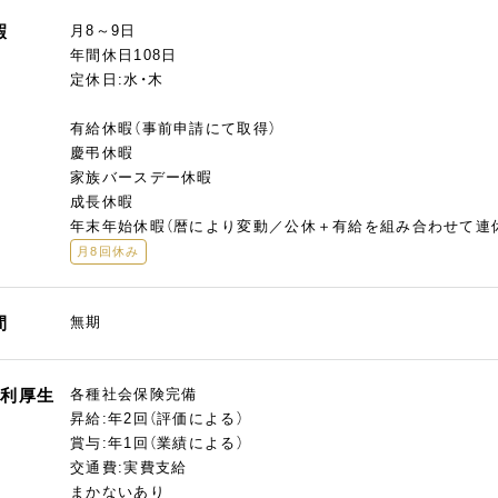
暇
月8～9日
年間休日108日
定休日:水・木
有給休暇（事前申請にて取得）
慶弔休暇
家族バースデー休暇
成長休暇
年末年始休暇（暦により変動／公休＋有給を組み合わせて連
月8回休み
間
無期
福利厚生
各種社会保険完備
昇給:年2回（評価による）
賞与:年1回（業績による）
交通費:実費支給
まかないあり