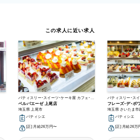
この求人に近い求人
パティスリー・スイーツ・ケーキ屋 カフェ・レ
パティスリー・スイ
ストラン
ベルパエーゼ 上尾店
フレーズ・デ・ボ
埼玉県 上尾市
埼玉県 さいたま市
パティシエ
パティシエ
[正] 月給26万円〜
[正] 月給26