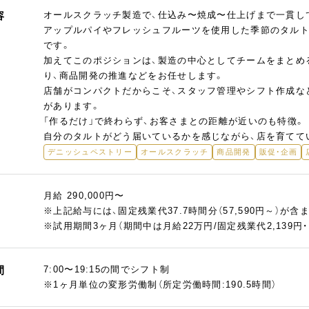
容
オールスクラッチ製造で、仕込み〜焼成〜仕上げまで一貫し
アップルパイやフレッシュフルーツを使用した季節のタルト
です。
加えてこのポジションは、製造の中心としてチームをまとめ
り、商品開発の推進などをお任せします。
店舗がコンパクトだからこそ、スタッフ管理やシフト作成な
があります。
「作るだけ」で終わらず、お客さまとの距離が近いのも特徴。
自分のタルトがどう届いているかを感じながら、店を育てて
デニッシュペストリー
オールスクラッチ
商品開発
販促・企画
月給 290,000円〜
※上記給与には、固定残業代37.7時間分（57,590円～）
※試用期間3ヶ月（期間中は月給22万円/固定残業代2,139円・
間
7:00〜19:15の間でシフト制
※1ヶ月単位の変形労働制（所定労働時間:190.5時間）