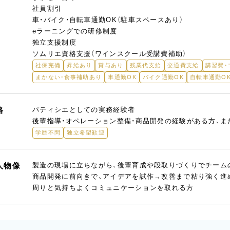
社員割引
車・バイク・自転車通勤OK（駐車スペースあり）
eラーニングでの研修制度
独立支援制度
ソムリエ資格支援（ワインスクール受講費補助）
社保完備
昇給あり
賞与あり
残業代支給
交通費支給
講習費・
まかない・食事補助あり
車通勤OK
バイク通勤OK
自転車通勤O
格
パティシエとしての実務経験者
後輩指導・オペレーション整備・商品開発の経験がある方、
学歴不問
独立希望歓迎
人物像
製造の現場に立ちながら、後輩育成や段取りづくりでチーム
商品開発に前向きで、アイデアを試作→改善まで粘り強く進
周りと気持ちよくコミュニケーションを取れる方