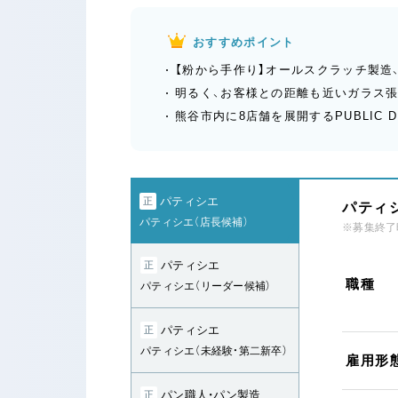
おすすめポイント
【粉から手作り】オールスクラッチ製造
明るく、お客様との距離も近いガラス
熊谷市内に8店舗を展開するPUBLIC 
パティシエ
正
パティシ
パティシエ（店長候補）
※募集終了
パティシエ
正
職種
パティシエ（リーダー候補）
パティシエ
正
パティシエ（未経験・第二新卒）
雇用形
パン職人・パン製造
正