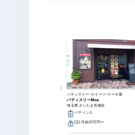
ー・スイーツ・ケーキ屋
パティスリー・スイーツ・ケーキ屋
AOS
パティスリーMoa
川区
埼玉県 さいたま市南区
シエ
パティシエ
月給23万円〜
[正] 月給20万円〜
時給1,226円〜