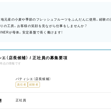
、地元産の小麦や季節のフレッシュフルーツをふんだんに使用。経験の
張りの工房。お客様の笑顔を見ながら仕事をしませんか？
DINERが母体。安定基盤で長く働けます！
エ（店長候補） / 正社員の募集要項
時点の情報です
パティシエ（店長候補）
責任者
経験者
態
正社員