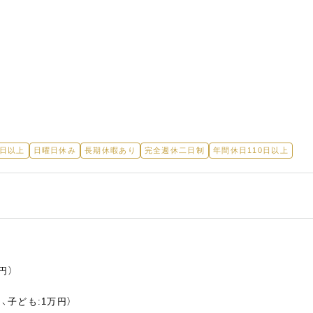
5日以上
日曜日休み
長期休暇あり
完全週休二日制
年間休日110日以上
円）
、子ども:1万円）