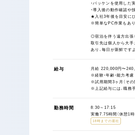
・バッケンを使用した
・導入後の動作確認や
★入社3年後を目安に
※簡単なPC作業もあ
◎宿泊を伴う遠方出張
取引先は個人から大手
あり、毎日が新鮮ですよ
給与
月給 220,000円〜240
※経験・年齢・能力考
※試用期間3ヶ月（そ
※上記給与には、職務手
勤務時間
8:30～17:15
実働7.75時間（休憩1時
18時までの退社