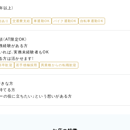
年以上）
与あり
交通費支給
車通勤OK
バイク通勤OK
自転車通勤OK
（AT限定OK）
務経験がある方
いれば、実務未経験者もOK
る方は活かせます！
新卒歓迎
若手積極採用
異業種からの転職歓迎
好きな方
持てる方
リーの役に立ちたい」という想いがある方