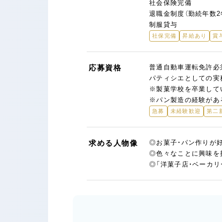
社会保険完備
退職金制度（勤続年数2
制服貸与
社保完備
昇給あり
賞
応募資格
普通自動車運転免許必須
パティシエとしての実
※製菓学校を卒業して
※パン製造の経験があ
急募
未経験歓迎
第二
求める人物像
◎お菓子・パン作りが
◎色々なことに興味を
◎「洋菓子店・ベーカ