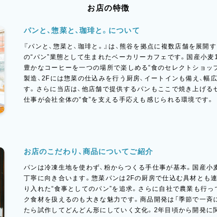
お店の特徴
パンと、惣菜と、珈琲と。について
『パンと、惣菜と、珈琲と。』は、熊谷を拠点に複数店舗を展開するP
の“パン”業態として生まれたベーカリーカフェです。国産小麦1
豊かなコーヒーを一つの場所で楽しめる“食のセレクトショップ
製造、2Fには惣菜の仕込みを行う厨房、イートインも備え、幅
す。さらに当店は、他店舗で提供するパンもここで焼き上げる
仕事が会社全体の“食”を支える手応えも感じられる環境です。
お店のこだわり、商品についてご紹介
パンは冷凍生地を使わず、粉からつくる手仕事が基本。国産小麦
丁寧に向き合います。惣菜パンは2Fの厨房で仕込む具材とも
り入れた“食事としてのパン”を追求。さらに自社で農業も行っ
ク食材を扱えるのも大きな魅力です。商品開発は「季節で一斉
たら試作してどんどん形にしていく文化。2年目頃から開発に