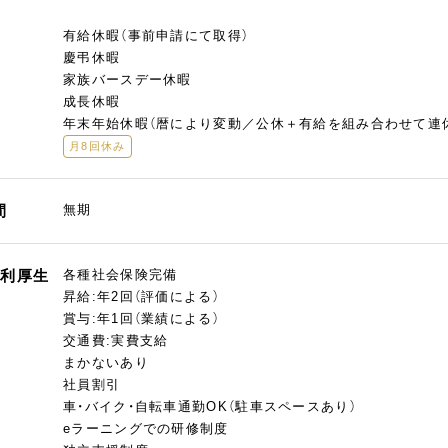
有給休暇（事前申請にて取得）
慶弔休暇
家族バースデー休暇
成長休暇
年末年始休暇（暦により変動／公休＋有給を組み合わせて連
月8回休み
間
無期
福利厚生
各種社会保険完備
昇給:年2回（評価による）
賞与:年1回（業績による）
交通費:実費支給
まかないあり
社員割引
車・バイク・自転車通勤OK（駐車スペースあり）
eラーニングでの研修制度