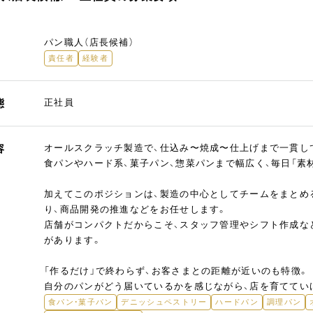
パン職人（店長候補）
責任者
経験者
態
正社員
容
オールスクラッチ製造で、仕込み〜焼成〜仕上げまで一貫し
食パンやハード系、菓子パン、惣菜パンまで幅広く、毎日「素
加えてこのポジションは、製造の中心としてチームをまとめ
り、商品開発の推進などをお任せします。
店舗がコンパクトだからこそ、スタッフ管理やシフト作成な
があります。
「作るだけ」で終わらず、お客さまとの距離が近いのも特徴。
自分のパンがどう届いているかを感じながら、店を育ててい
食パン・菓子パン
デニッシュペストリー
ハードパン
調理パン