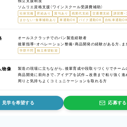
独立支援制度
ソムリエ資格支援（ワインスクール受講費補助）
社保完備
昇給あり
賞与あり
残業代支給
交通費支給
講習費・
まかない・食事補助あり
車通勤OK
バイク通勤OK
自転車通勤O
格
オールスクラッチでのパン製造経験者
後輩指導・オペレーション整備・商品開発の経験がある方、
学歴不問
独立希望歓迎
人物像
製造の現場に立ちながら、後輩育成や段取りづくりでチーム
商品開発に前向きで、アイデアを試作→改善まで粘り強く進
周りと気持ちよくコミュニケーションを取れる方
見学を希望する
応募する