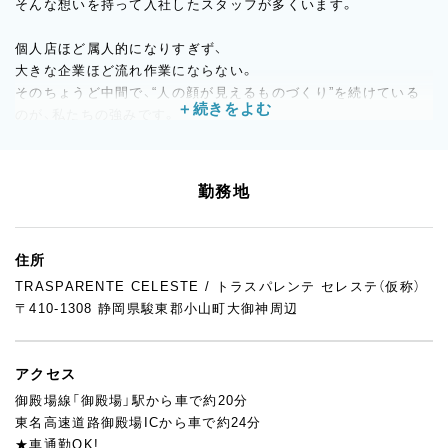
そんな想いを持って入社したスタッフが多くいます。
個人店ほど属人的になりすぎず、
大きな企業ほど流れ作業にならない。
そのちょうど中間で、“人の顔が見えるものづくり”を続けている
のが、私たちの強みです。
製造も販売も、お店づくりの一員として関わりたい方。
パンやお菓子が好きで、成長していきたい方。
勤務地
ぜひ一度、トラスパレンテの雰囲気を見に来てください。
あなたと一緒に働けることを、スタッフ一同楽しみにしていま
住所
す。
TRASPARENTE CELESTE / トラスパレンテ セレステ（仮称）
〒410-1308 静岡県駿東郡小山町大御神周辺
アクセス
御殿場線「御殿場」駅から車で約20分
東名高速道路御殿場ICから車で約24分
★車通勤OK!