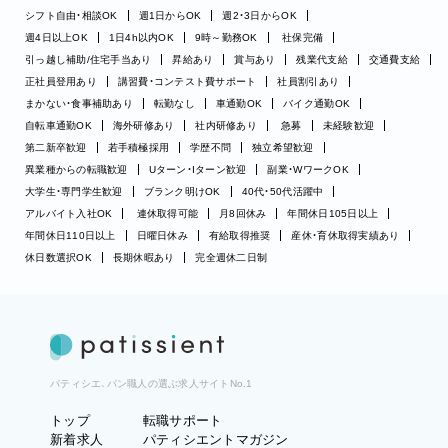
シフト自由・相談OK
週1日からOK
週2・3日からOK
週4日以上OK
1日4h以内OK
9時～勤務OK
社保完備
引っ越し補助/住宅手当あり
昇給あり
賞与あり
残業代支給
交通費支給
正社員登用あり
講習費・コンテスト費サポート
社員割引あり
まかない・食事補助あり
転勤なし
車通勤OK
バイク通勤OK
自転車通勤OK
海外研修あり
社内研修あり
急募
未経験歓迎
第二新卒歓迎
若手積極採用
学歴不問
独立希望歓迎
異業種からの転職歓迎
Uターン・Iターン歓迎
副業・WワークOK
大学生・専門学生歓迎
ブランク明けOK
40代・50代活躍中
アルバイト入社OK
連休取得可能
月8回休み
年間休日105日以上
年間休日110日以上
日曜日休み
有給取得推奨
産休・育休取得実績あり
休日数選択OK
長期休暇あり
完全週休二日制
パティシエ、パン職人の選ぶ求人サイトNo.1
トップ
転職サポート
新着求人
パティシエントマガジン