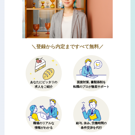
＼登録から内定まですべて無料／
あなたにピッタリの
面接対策、書類添削を
求人をご紹介
転職のプロが徹底サポート
職場のリアルな
給与、休み、労働時間の
情報がわかる
条件交渉を代行