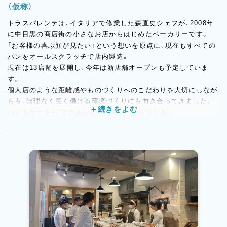
（仮称）
トラスパレンテは、イタリアで修業した森直史シェフが、2008年
に中目黒の商店街の小さなお店からはじめたベーカリーです。
「お客様の喜ぶ顔が見たい」という想いを原点に、現在もすべての
パンをオールスクラッチで店内製造。
現在は13店舗を展開し、今年は新店舗オープンも予定していま
す。
個人店のような距離感やものづくりへのこだわりを大切にしなが
らも、無理なく長く働ける環境づくりにも向き合ってきました。
パンもケーキも“できあいに頼らず、一からつくる”。
その姿勢に共感して集まったスタッフが、今のトラスパレンテを
つくっています。
御殿場エリアにオープン予定の新店舗は、トラスパレンテとして
新たなチャレンジとなるお店です。
これまで培ってきたオールスクラッチの製造スタイルや、お店づ
くりの考え方をそのままに、
新しい場所でトラスパレンテらしさを広げていきます。
立ち上げから関われる貴重なタイミング。
「新しいお店を一緒につくっていきたい」という方を歓迎します。