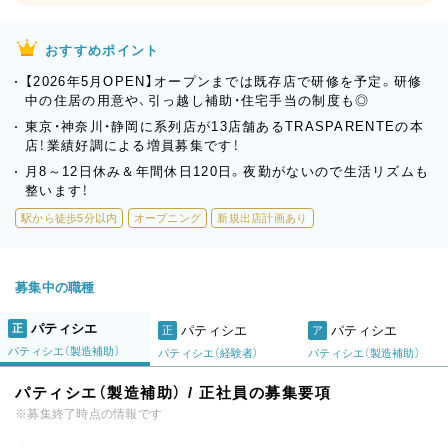
おすすめポイント
【2026年5月OPEN】オープンまでは既存店で研修を予定。研修
中の住居の用意や、引っ越し補助・住宅手当の制度も◎
東京・神奈川・静岡に系列店が13店舗あるTRASPARENTEの本
店！業績好調による増員募集です！
月8～12日休み＆年間休日120日。夜勤がないので生活リズムも
整います！
駅から徒歩5分以内
オープニング
新規出店計画あり
募集中の職種
パティシエ
正
パティシエ
パティシエ
正
ア
パティシエ（製造補助）
パティシエ（経験者）
パティシエ（製造補助）
パティシエ（製造補助） / 正社員の募集要項
※募集終了時点の情報です