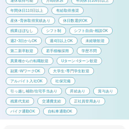
連休取得可能
月8回休み
年間休日105日以上
年間休日110日以上
有給取得推奨
産休・育休取得実績あり
休日数選択OK
残業ほぼなし
シフト制
シフト自由・相談OK
週2・3日からOK
週4日以上OK
未経験歓迎
第二新卒歓迎
若手積極採用
学歴不問
異業種からの転職歓迎
Uターン・Iターン歓迎
副業・WワークOK
大学生・専門学生歓迎
アルバイト入社OK
社保完備
引っ越し補助/住宅手当あり
昇給あり
賞与あり
残業代支給
交通費支給
正社員登用あり
バイク通勤OK
自転車通勤OK