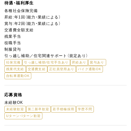
待遇・福利厚生
各種社会保険完備
昇給:年1回（能力・業績による）
賞与:年2回（能力・業績による）
交通費全額支給
残業手当
役職手当
制服貸与
引っ越し補助／住宅関連サポート（規定あり）
社保完備
引っ越し補助/住宅手当あり
昇給あり
賞与あり
残業代支給
交通費支給
正社員登用あり
バイク通勤OK
自転車通勤OK
応募資格
未経験OK
未経験歓迎
第二新卒歓迎
若手積極採用
学歴不問
Uターン・Iターン歓迎