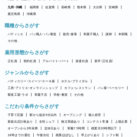
九州・沖縄
福岡県
佐賀県
長崎県
熊本県
大分県
宮崎県
鹿児島県
沖縄県
職種からさがす
パティシエ
パン職人・パン製造
販売・接客
和菓子職人
講師
本部職
その他
雇用形態からさがす
正社員
契約社員
アルバイト・パート
派遣社員
新卒（正社員）
ジャンルからさがす
パティスリー・スイーツ・ケーキ屋
ホテル・ブライダル
工房・アトリエ・オンラインショップ
カフェ・レストラン
パン屋・ベーカリー
製造工場・ラボ
和菓子店
学校・教室
その他
こだわり条件からさがす
子育て応援
駅から徒歩5分以内
オープニング
個人経営
新規出店計画あり
女性シェフ
独立実績あり
コンテスト常連
上場企業
オープンから3年未満
定休日あり
実働7.5時間
残業月20時間以下
18時までの退社
午後出社
残業ほぼなし
早上がりあり
シフト制