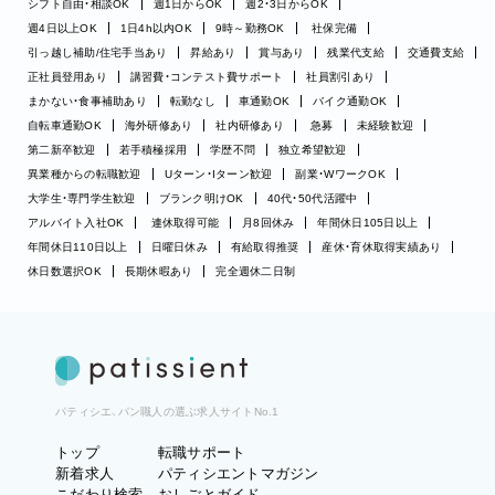
シフト自由・相談OK
週1日からOK
週2・3日からOK
週4日以上OK
1日4h以内OK
9時～勤務OK
社保完備
引っ越し補助/住宅手当あり
昇給あり
賞与あり
残業代支給
交通費支給
正社員登用あり
講習費・コンテスト費サポート
社員割引あり
まかない・食事補助あり
転勤なし
車通勤OK
バイク通勤OK
自転車通勤OK
海外研修あり
社内研修あり
急募
未経験歓迎
第二新卒歓迎
若手積極採用
学歴不問
独立希望歓迎
異業種からの転職歓迎
Uターン・Iターン歓迎
副業・WワークOK
大学生・専門学生歓迎
ブランク明けOK
40代・50代活躍中
アルバイト入社OK
連休取得可能
月8回休み
年間休日105日以上
年間休日110日以上
日曜日休み
有給取得推奨
産休・育休取得実績あり
休日数選択OK
長期休暇あり
完全週休二日制
パティシエ、パン職人の選ぶ求人サイトNo.1
トップ
転職サポート
新着求人
パティシエントマガジン
こだわり検索
おしごとガイド