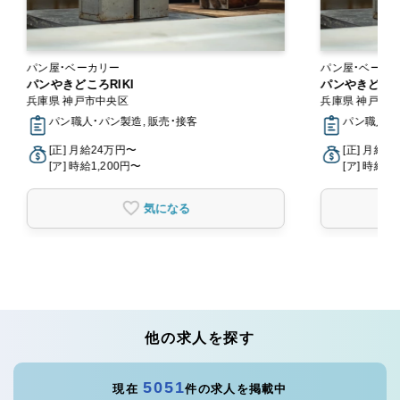
パン屋・ベーカリー
パン屋・ベーカ
パンやきどころRIKI
パンやきどころR
兵庫県 神戸市中央区
兵庫県 神戸市
パン職人・パン製造, 販売・接客
パン職人・パ
[正] 月給24万円〜
[正] 月給2
[ア] 時給1,200円〜
[ア] 時給1,
気になる
他の求人を探す
5051
現在
件の求人を掲載中