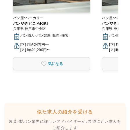
パン屋・ベーカリー
パン屋・ベーカリ
パンやきどころRIKI
パンやきどころR
兵庫県 神戸市中央区
兵庫県 神戸市中
パン職人・パン製造, 販売・接客
パン職人・パ
[正] 月給24万円〜
[正] 月給24
[ア] 時給1,200円〜
[ア] 時給1,2
気になる
似た求人の紹介を受ける
製菓・製パン業界に詳しいアドバイザーが、
希望に近い求人を
ご紹介します