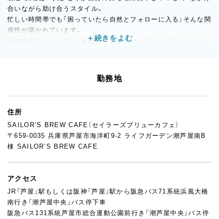
合いながら助け合うスタイル。
忙しい時間帯でも「困っていたら自然とフォローに入る」そんな関
係性が築かれています。
店内は広々としており、製造エリアとカフェスペースはしっかり
分離。
落ち着いた環境で作業に集中しやすく、未経験からスタートした
スタッフも、徐々にパン製造から盛り付けまで幅広く任されてい
勤務地
ます。
まだオープンから1年未満の新しい店舗のため、商品づくりや売場
づくりの提案も大歓迎。
住所
「チームでお店を育てていきたい」「意見を出しながら成長した
SAILOR’S BREW CAFE（セイラーズブリューカフェ）
い」そんな方にぴったりの職場です。
〒659-0035 兵庫県芦屋市海洋町9-2 ライフガーデン潮芦屋南B
棟 SAILOR’S BREW CAFE
アクセス
JR「芦屋」駅もしくは阪神「芦屋」駅から阪急バス71系統浜風大橋
南行き「潮芦屋中央」バス停下車
阪急バス131系統芦屋市総合運動公園前行き「潮芦屋中央」バス停