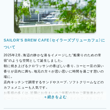
SAILOR’S BREW CAFE（セイラーズブリューカフェ）に
ついて
2025年2月、海辺の静かな港をイメージした“船乗りのための常
宿”のような空間として誕生しました。
朝に焼き上げるクロワッサンの香ばしい香り、コーヒー豆の深い
香りが店内に満ち、地元の方々が思い思いに時間を過ごす憩いの
場に。
店内キッチンで調理するサンドやスープ、ソフトクリームなどの
カフェメニューも人気です。
お客様の多くは、近隣にお住まいのご年配の方やご家族連れのリ
ピーター。セルフサービス形式の気軽なスタイルで、スタッフと
の会話も日常のひとコマとして親しまれています。
まだオープン1年目の若いお店だからこそ、商品やサービスづくり