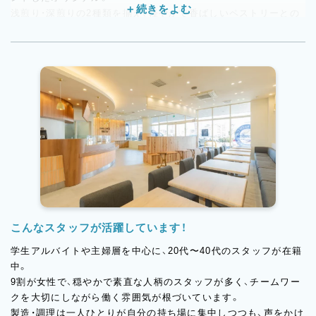
浅煎り・深煎りの2種類を揃え、軽やかで香ばしいペストリーとの
一体感を楽しめる味わいです。
「焼きたて」にこだわる当店では、仕込みから焼成、調理や盛り付
けに至るまで、スタッフの手で丁寧に仕上げています。
技術を活かしたい方も、これから磨いていきたい方も、商品づくり
の現場でしっかり経験を積める環境です。
こんなスタッフが活躍しています！
学生アルバイトや主婦層を中心に、20代〜40代のスタッフが在籍
中。
9割が女性で、穏やかで素直な人柄のスタッフが多く、チームワー
クを大切にしながら働く雰囲気が根づいています。
製造・調理は一人ひとりが自分の持ち場に集中しつつも、声をかけ