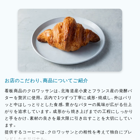
にもスタッフの声を積極的に取り入れています。
ブランドコンセプトは「SAILOR’S BREW - 船乗りのコーヒ
ー」。
長い航海の途中でひと息つくように、訪れるすべての人がほっと
できる場所を目指しています。
お店のこだわり、商品についてご紹介
看板商品のクロワッサンは、北海道産小麦とフランス産の発酵バ
ターを贅沢に使用。店内で1つずつ丁寧に成形・焼成し、外はパリ
ッと中はしっとりとした食感、豊かなバターの風味が広がる仕上
がりを追求しています。成形から焼き上げまでの工程にしっかり
と手をかけ、素材の良さを最大限に引き出すことを大切にしてい
ます。
提供するコーヒーは、クロワッサンとの相性を考えて独自にブレ
ンドしたオリジナル。