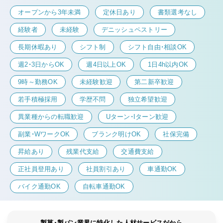
オープンから3年未満
定休日あり
書類選考なし
経験者
未経験
デニッシュペストリー
長期休暇あり
シフト制
シフト自由・相談OK
週2・3日からOK
週4日以上OK
1日4h以内OK
9時～勤務OK
未経験歓迎
第二新卒歓迎
若手積極採用
学歴不問
独立希望歓迎
異業種からの転職歓迎
Uターン・Iターン歓迎
副業・WワークOK
ブランク明けOK
社保完備
昇給あり
残業代支給
交通費支給
正社員登用あり
社員割引あり
車通勤OK
バイク通勤OK
自転車通勤OK
製菓・製パン業界に特化した人材サービスだから