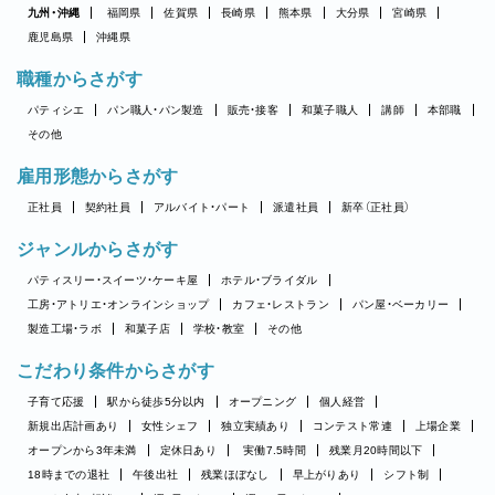
九州・沖縄
福岡県
佐賀県
長崎県
熊本県
大分県
宮崎県
鹿児島県
沖縄県
職種からさがす
パティシエ
パン職人・パン製造
販売・接客
和菓子職人
講師
本部職
その他
雇用形態からさがす
正社員
契約社員
アルバイト・パート
派遣社員
新卒（正社員）
ジャンルからさがす
パティスリー・スイーツ・ケーキ屋
ホテル・ブライダル
工房・アトリエ・オンラインショップ
カフェ・レストラン
パン屋・ベーカリー
製造工場・ラボ
和菓子店
学校・教室
その他
こだわり条件からさがす
子育て応援
駅から徒歩5分以内
オープニング
個人経営
新規出店計画あり
女性シェフ
独立実績あり
コンテスト常連
上場企業
オープンから3年未満
定休日あり
実働7.5時間
残業月20時間以下
18時までの退社
午後出社
残業ほぼなし
早上がりあり
シフト制