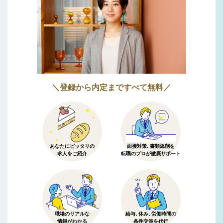
＼登録から内定まですべて無料／
あなたにピッタリの
面接対策、書類添削を
求人をご紹介
転職のプロが徹底サポート
職場のリアルな
給与、休み、労働時間の
情報がわかる
条件交渉を代行