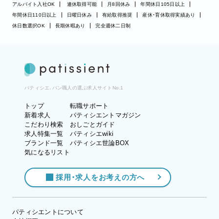
アルバイト入社OK
連休取得可能
月8回休み
年間休日105日以上
年間休日110日以上
日曜日休み
有給取得推奨
産休・育休取得実績あり
休日数選択OK
長期休暇あり
完全週休二日制
パティシエ、パン職人の選ぶ求人サイトNo.1
トップ
転職サポート
新着求人
パティシエントマガジン
こだわり検索
おしごとガイド
求人特集一覧
パティシエwiki
ブランド一覧
パティシエ世論BOX
気になるリスト
採用・求人をお考えの方へ
パティシエントについて