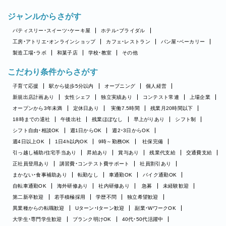
ジャンルからさがす
パティスリー・スイーツ・ケーキ屋
ホテル・ブライダル
工房・アトリエ・オンラインショップ
カフェ・レストラン
パン屋・ベーカリー
製造工場・ラボ
和菓子店
学校・教室
その他
こだわり条件からさがす
子育て応援
駅から徒歩5分以内
オープニング
個人経営
新規出店計画あり
女性シェフ
独立実績あり
コンテスト常連
上場企業
オープンから3年未満
定休日あり
実働7.5時間
残業月20時間以下
18時までの退社
午後出社
残業ほぼなし
早上がりあり
シフト制
シフト自由・相談OK
週1日からOK
週2・3日からOK
週4日以上OK
1日4h以内OK
9時～勤務OK
社保完備
引っ越し補助/住宅手当あり
昇給あり
賞与あり
残業代支給
交通費支給
正社員登用あり
講習費・コンテスト費サポート
社員割引あり
まかない・食事補助あり
転勤なし
車通勤OK
バイク通勤OK
自転車通勤OK
海外研修あり
社内研修あり
急募
未経験歓迎
第二新卒歓迎
若手積極採用
学歴不問
独立希望歓迎
異業種からの転職歓迎
Uターン・Iターン歓迎
副業・WワークOK
大学生・専門学生歓迎
ブランク明けOK
40代・50代活躍中