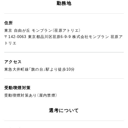
えたときに、
勤務地
安心して選んでもらえる職場でありたいとも考えています。
90年以上続く伝統や技術はそのままに、
住所
働き方や設備、待遇面は少しずつ時代に合わせて見直してきまし
東京 自由が丘 モンブラン（荏原アトリエ）
た。
〒142-0063 東京都品川区荏原6-9-9 株式会社モンブラン 荏原ア
経験に応じたステップで、焦らず着実に成長していけるのがモン
トリエ
ブランのスタンスです。
お菓子づくりを通して、誰かを笑顔にしたい。
アクセス
その気持ちに共感していただける方と、これからのモンブランを
一緒につくっていけたら嬉しいです。
東急大井町線「旗の台」駅より徒歩10分
まずは見学からでも大歓迎！是非、職場の雰囲気を感じてください
ね。
受動喫煙対策
「見学を希望する」ボタンよりお気軽にご連絡ください。
受動喫煙対策あり（屋内禁煙）
選考について