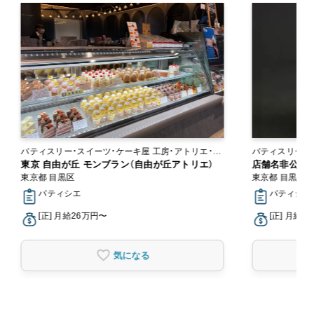
パティスリー・スイーツ・ケーキ屋 工房・アトリエ・オ
パティスリー・スイーツ・
ンラインショップ
東京 自由が丘 モンブラン（自由が丘アトリエ）
ンラインショッ
店舗名非公開（掲
東京都 目黒区
東京都 目黒区
パティシエ
パティシエ
[正] 月給26万円〜
[正] 月給2
気になる