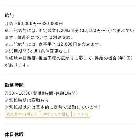
日々の業務には役割分担がありますが、特定の作業だけを続ける
ような固定化はありません。
状況に応じて声を掛け合い、チームでフォローしながら製造を進
給与
めています。
月給 260,000円〜320,000円
※上記給与には、固定残業代20時間分（33,180円〜）が含まれてい
◎働き方について
ます。超過分については別途支給。
計画的な製造スケジュールを組んでいるため、無理な残業が常態
※上記給与には、食事手当:12,000円を含みます。
化することはありません。
※試用期間3ヶ月（条件変更なし）
落ち着いた環境の中で、お菓子づくりに集中できる職場です。
※経験や習熟度、担当工程の広がりに応じて、昇給の機会（年1回）
があります。
◎今後の体制について
今後は新アトリエの稼働により生産体制を強化していく予定です
が、
勤務時間
まずは荏原アトリエで基礎を固め、モンブランの味と技術をしっ
7:30〜16:30（実働8時間・休憩1時間）
かり身につけていただくことを大切にしています。
※繁忙時期は変動あり
※繁忙期以外は基本的に定時で退勤しています！
残業月20時間以下
18時までの退社
シフト制
休日休暇