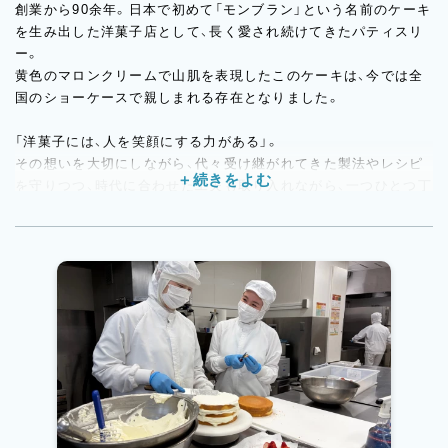
創業から90余年。日本で初めて「モンブラン」という名前のケーキ
を生み出した洋菓子店として、長く愛され続けてきたパティスリ
ー。
黄色のマロンクリームで山肌を表現したこのケーキは、今では全
国のショーケースで親しまれる存在となりました。
「洋菓子には、人を笑顔にする力がある」。
その想いを大切にしながら、代々受け継がれてきた製法やレシピ
を守りつつ、時代に合わせた工夫も取り入れながら、一つひとつ丁
寧にお菓子づくりを行っています。
現在、焼き菓子・生菓子の製造はすべてセントラルキッチン「荏原
アトリエ」で行っており、仕込みから仕上げまでをパティシエたち
の手で担っています。
大量生産ではなく、「目の前のお客様に届くお菓子を、きちんとつ
くる」ことを大切にし、ラッピングや仕上げの細かな部分にまで気
を配りながら製造しています。
現在は再開発に伴い仮店舗での営業となっていますが、2026年に
は自由が丘駅前の新たな商業施設に本店を構える予定です。