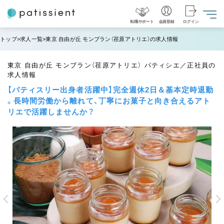
転職サポート
会員登録
ログイン
トップ
求人一覧
東京 自由が丘 モンブラン（荏原アトリエ）の求人情報
東京 自由が丘 モンブラン（荏原アトリエ） パティシエ／正社員の
求人情報
【パティスリー出身者活躍中】完全週休2日＆基本定時退勤
。長時間労働から離れて、丁寧にお菓子と向き合えるアト
リエで活躍しませんか？