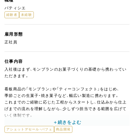
パティシエ
経験者
未経験
雇用形態
正社員
仕事内容
入社後はまず、モンブランのお菓子づくりの基礎から携わってい
ただきます。
看板商品の「モンブラン」や「ティーコンフェクト」をはじめ、
季節ごとの生菓子・焼き菓子など、幅広い製造に携わります。
これまでのご経験に応じた工程からスタートし、仕込みから仕上
げまでの流れを理解しながら、少しずつ担当できる範囲を広げて
いく体制です。
◎作業の進め方について
アシェットデセール・パフェ
商品開発