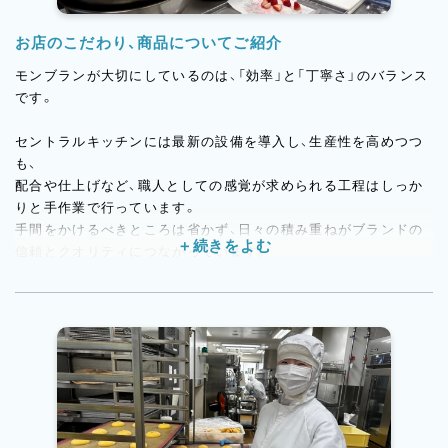
お店のこだわり、商品についてご紹介
モンブランが大切にしているのは、「効率」と「丁寧さ」のバランス
です。
セントラルキッチンには最新の設備を導入し、生産性を高めつつ
も、
配合や仕上げなど、職人としての感覚が求められる工程はしっか
りと手作業で行っています。
手間をかけるべきところは省かず、日々の積み重ねがブランドの
信頼とクオリティにつながっています。
その日の気温や湿度、生地の状態に応じて微調整を行うなど、
現場では「ちょうどよい状態」を見極める力が自然と身についてい
きます。
効率よく動きながらも、流れ作業に終わらず、
お菓子づくりの基礎と感覚をしっかり学びたい方にとって、落ち
着いて経験を積める環境です。