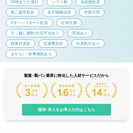
18時までの退社
シフト制
未経験歓迎
第二新卒歓迎
若手積極採用
学歴不問
Uターン・Iターン歓迎
社保完備
引っ越し補助/住宅手当あり
昇給あり
残業代支給
交通費支給
社員割引あり
まかない・食事補助あり
製菓・製パン業界に特化した人材サービスだから
採用・求人をお考えの方はこちら