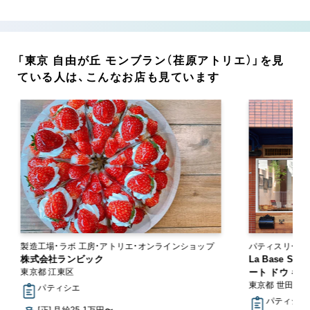
「東京 自由が丘 モンブラン（荏原アトリエ）」を見
ている人は、こんなお店も見ています
製造工場・ラボ 工房・アトリエ・オンラインショップ
パティスリー・スイーツ
株式会社ランビック
ー
La Base Sec
東京都 江東区
ート ドウ ギャ
東京都 世田谷
パティシエ
パティシエ
[正] 月給25.1万円〜