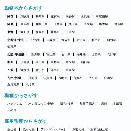
勤務地からさがす
関西
大阪府
兵庫県
滋賀県
京都府
奈良県
和歌山県
関東
東京都
神奈川県
千葉県
埼玉県
茨城県
栃木県
群馬県
東海
愛知県
静岡県
岐阜県
三重県
北海道・東北
北海道
宮城県
青森県
岩手県
秋田県
山形県
福島県
北陸・甲信越
新潟県
富山県
石川県
福井県
山梨県
長野県
中国
広島県
岡山県
島根県
鳥取県
山口県
四国
愛媛県
香川県
徳島県
高知県
九州・沖縄
福岡県
佐賀県
長崎県
熊本県
大分県
宮崎県
鹿児島県
沖縄県
職種からさがす
パティシエ
パン職人・パン製造
販売・接客
和菓子職人
講師
本部職
その他
雇用形態からさがす
正社員
契約社員
アルバイト・パート
派遣社員
新卒（正社員）