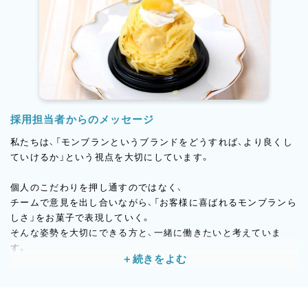
強、習い事などでONとOFFを切り替えられ、結果的に仕事にも集
中できている。そんな環境が心地よく、これからも続けていきた
い」
と話していたスタッフもおり、無理なく働き続けられる職場とし
て定着率も安定しています。
仕事とプライベートを両立しながら、
お菓子づくりにじっくり向き合える、落ち着いた環境です。
採用担当者からのメッセージ
私たちは、「モンブランというブランドをどうすれば、より良くし
ていけるか」という視点を大切にしています。
個人のこだわりを押し通すのではなく、
チームで意見を出し合いながら、「お客様に喜ばれるモンブランら
しさ」をお菓子で表現していく。
そんな姿勢を大切にできる方と、一緒に働きたいと考えていま
す。
また、長時間労働や厳しい環境の中で頑張ってきた方が、
「もう一度、無理のない環境でお菓子づくりに向き合いたい」と思