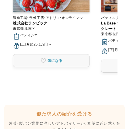
製造工場・ラボ 工房・アトリエ・オンラインショ
パティスリー・スイーツ
ップ
株式会社ランビック
カリー
La Base Secr
東京都 江東区
クレート ドウ 
東京都 世田谷区
パティシエ
パティシエ
[正] 月給25.1万円〜
[正] 月給22
気になる
似た求人の紹介を受ける
製菓・製パン業界に詳しいアドバイザーが、
希望に近い求人を