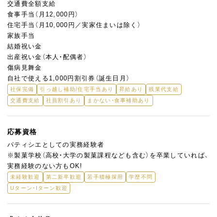
交通費全額支給
食事手当（月12,000円）
住宅手当（月10,000円／実家住まいは除く）
家族手当
結婚祝い金
出産祝い金（本人・配偶者）
傷病見舞金
自社で使える1,000円割引券（誕生日月）
社保完備
引っ越し補助/住宅手当あり
昇給あり
残業代支給
交通費支給
社員割引あり
まかない・食事補助あり
応募資格
パティシエとしての実務経験者
※製菓学校（高校・大学の製菓課程なども含む）を卒業していれば、
実務経験のない方もOK!
未経験歓迎
第二新卒歓迎
若手積極採用
学歴不問
Uターン・Iターン歓迎