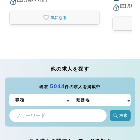
[正] 月給2
気になる
他の求人を探す
5044
現在
件の求人を掲載中
検索