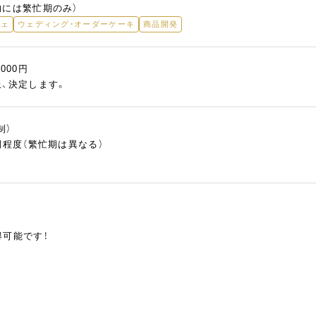
的には繁忙期のみ）
フェ
ウェディング・オーダーケーキ
商品開発
,000円
上、決定します。
制）
間程度（繁忙期は異なる）
得可能です！