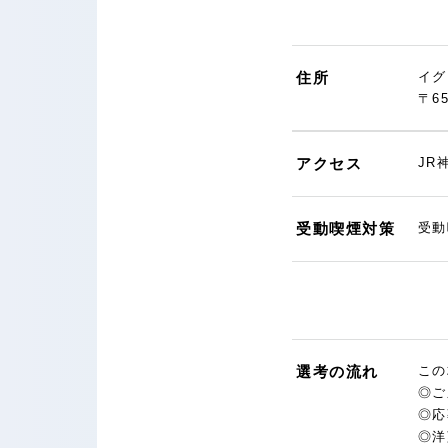
住所
イグ
〒6
アクセス
JR
受動喫煙対策
受動
選考の流れ
この
◎ご
◎応
◎洋