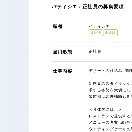
パティシエ / 正社員の募集要項
職種
パティシエ
経験者
未経験
雇用形態
正社員
仕事内容
デザートの仕込み、調
新感覚のスタイリッシ
求する姿勢を大切にし
繁忙期は調理補助も担
＜具体的には…＞
レストランで提供する
メニューの考案、試作
ウエディングケーキの