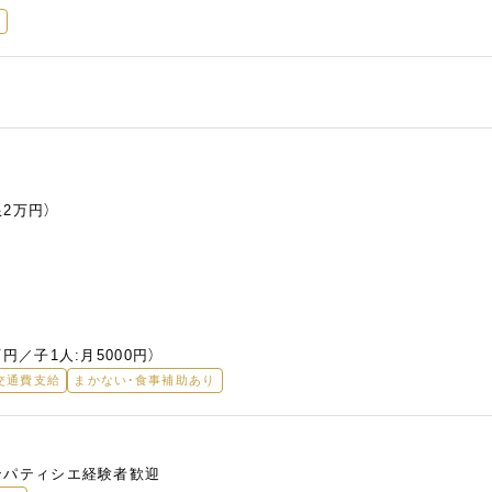
り
2万円）
円／子1人:月5000円）
交通費支給
まかない・食事補助あり
ンパティシエ経験者歓迎