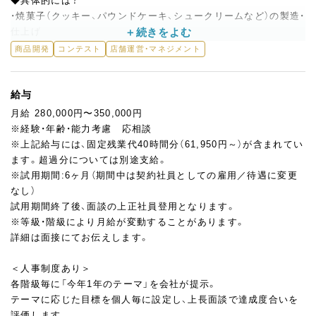
◆具体的には？
・焼菓子（クッキー、パウンドケーキ、シュークリームなど）の製造・
仕上げ
・生菓子の製造・デコレーション（経験・スキルに応じて）
商品開発
コンテスト
店舗運営・マネジメント
・商品開発・企画
・製造に必要な原料の発注・在庫管理
給与
・清掃や道具のメンテナンスなど、アトリエの環境維持
月給 280,000円〜350,000円
※経験・年齢・能力考慮 応相談
製造業務に加え、アトリエ全体の要として活躍していただきま
※上記給与には、固定残業代40時間分（61,950円～）が含まれてい
す。
ます。超過分については別途支給。
生産計画の策定といった生産管理業務や、スタッフの育成・人員管
※試用期間:6ヶ月（期間中は契約社員としての雇用／待遇に変更
理などのマネジメント業務をお任せします。
なし）
アトリエ長は現在、米粉スイーツの研究にも取り組んでおり、新し
試用期間終了後、面談の上正社員登用となります。
い素材や技術への挑戦を歓迎する職場です。
※等級・階級により月給が変動することがあります。
詳細は面接にてお伝えします。
＜⼈事制度あり＞
各階級毎に「今年1年のテーマ」を会社が提⽰。
テーマに応じた⽬標を個⼈毎に設定し、上⻑⾯談で達成度合いを
評価します。