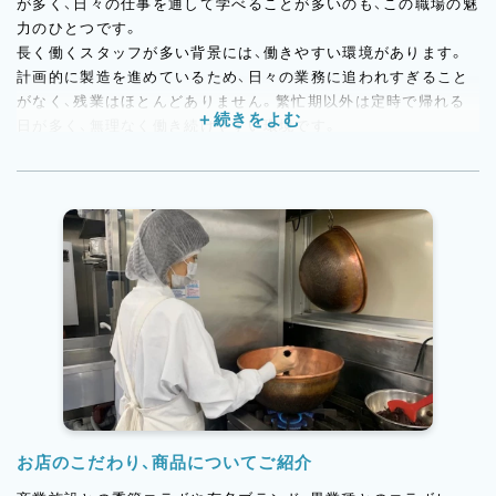
が多く、日々の仕事を通して学べることが多いのも、この職場の魅
力のひとつです。
長く働くスタッフが多い背景には、働きやすい環境があります。
計画的に製造を進めているため、日々の業務に追われすぎること
がなく、残業はほとんどありません。繁忙期以外は定時で帰れる
日が多く、無理なく働き続けやすい環境です。
職場は穏やかで風通しが良く、困ったときは自然と声をかけ合え
る雰囲気。オーナーシェフである辻口との距離も近く、自分の意
見やアイデアを直接伝えられる機会があるのも特徴です。
また、商品開発や新しい企画、コンクールへの挑戦なども、意欲が
あれば経験年数に関係なくチャレンジ可能。実際に若手スタッフ
が受賞した実績もあり、一人ひとりの成長をしっかり後押しして
くれる職場です。
こうした環境が、「ここで長く働きたい」と思える理由につながっ
ています。
お店のこだわり、商品についてご紹介