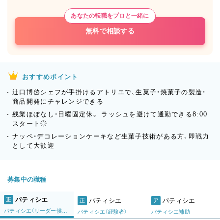
あなたの転職をプロと一緒に
無料で相談する
おすすめポイント
辻口博啓シェフが手掛けるアトリエで、生菓子・焼菓子の製造・
商品開発にチャレンジできる
残業ほぼなし・日曜固定休。 ラッシュを避けて通勤できる8:00
スタート◎
ナッペ・デコレーションケーキなど生菓子技術がある方、即戦力
として大歓迎
募集中の職種
パティシエ
正
パティシエ
パティシエ
正
ア
パティシエ（リーダー候補）
パティシエ（経験者）
パティシエ補助