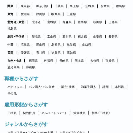
関東
東京都
神奈川県
千葉県
埼玉県
茨城県
栃木県
群馬県
東海
愛知県
静岡県
岐阜県
三重県
北海道・東北
北海道
宮城県
青森県
岩手県
秋田県
山形県
福島県
北陸・甲信越
新潟県
富山県
石川県
福井県
山梨県
長野県
中国
広島県
岡山県
島根県
鳥取県
山口県
四国
愛媛県
香川県
徳島県
高知県
九州・沖縄
福岡県
佐賀県
長崎県
熊本県
大分県
宮崎県
鹿児島県
沖縄県
職種からさがす
パティシエ
パン職人・パン製造
販売・接客
和菓子職人
講師
本部職
その他
雇用形態からさがす
正社員
契約社員
アルバイト・パート
派遣社員
新卒（正社員）
ジャンルからさがす
パティスリー・スイーツ・ケーキ屋
ホテル・ブライダル