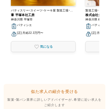
パティスリー・スイーツ・ケーキ屋 製造工場・ラ
製造工場・ラボ
ボ
葦 平塚本社工房
株式会社シュク
神奈川県 平塚市
神奈川県 横浜市
パティシエ
パティシエ
[正] 月給22.3万円〜
[正] 月給20
気になる
似た求人の紹介を受ける
製菓・製パン業界に詳しいアドバイザーが、
希望に近い求人を
ご紹介します