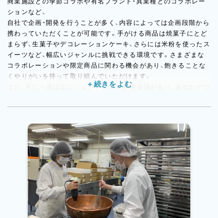
商業施設との季節コラボや有名ブランド・異業種とのコラボレー
ションなど、
自社で企画・開発を行うことが多く、内容によっては企画段階から
携わっていただくことが可能です。手がける商品は焼菓子にとど
まらず、生菓子やデコレーションケーキ、さらには米粉を使ったス
イーツなど、幅広いジャンルに挑戦できる環境です。さまざまな
コラボレーションや限定商品に関わる機会があり、飽きることな
くやりがいを持って取り組んでいただけます。
また、月に一度は辻口シェフとの商品開発会議があり、あなたがつ
くったお菓子を直接見て、味わってもらえる機会も。
「自分がつくったものをシェフに評価してもらいたい」「開発の現
場に関わりたい」という方にとって、やりがいを感じやすい環境で
す。