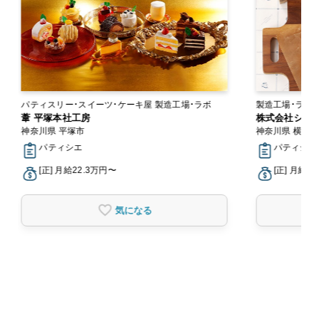
パティスリー・スイーツ・ケーキ屋 製造工場・ラボ
製造工場・ラボ
葦 平塚本社工房
株式会社シュク
神奈川県 平塚市
神奈川県 横浜
パティシエ
パティシエ
[正] 月給22.3万円〜
[正] 月給2
気になる