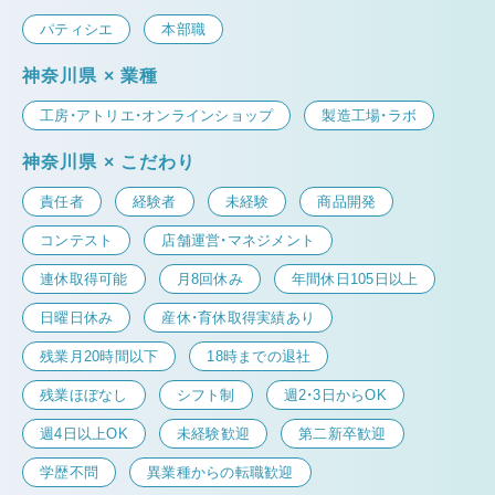
パティシエ
本部職
神奈川県 × 業種
工房・アトリエ・オンラインショップ
製造工場・ラボ
神奈川県 × こだわり
責任者
経験者
未経験
商品開発
コンテスト
店舗運営・マネジメント
連休取得可能
月8回休み
年間休日105日以上
日曜日休み
産休・育休取得実績あり
残業月20時間以下
18時までの退社
残業ほぼなし
シフト制
週2・3日からOK
週4日以上OK
未経験歓迎
第二新卒歓迎
学歴不問
異業種からの転職歓迎