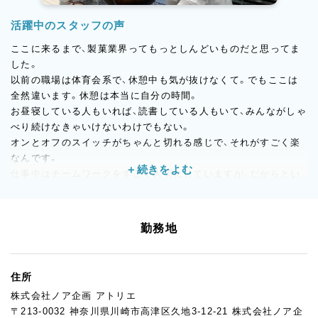
活躍中のスタッフの声
ここに来るまで、製菓業界ってもっとしんどいものだと思ってま
した。
以前の職場は体育会系で、休憩中も気が抜けなくて。でもここは
全然違います。休憩は本当に自分の時間。
お昼寝している人もいれば、読書している人もいて、みんながしゃ
べり続けなきゃいけないわけでもない。
オンとオフのスイッチがちゃんと切れる感じで、それがすごく楽
なんです。
仕事中はチームワークをすごく大切にしていますが、だからとい
って業務外で無理に付き合う必要もない。
仕事とプライベートをきちんと分けられるので、家に帰ってから
の時間も自分のものにできます。
勤務地
採用のときも、スキルより人柄を重視しているのが伝わってきま
した。
職場が穏やかな人ばかりなのは、そういう選び方をしているから
住所
だと思います。
株式会社ノア企画 アトリエ
20代から50代まで一緒に働いていますが、年齢差を感じるような
〒213-0032 神奈川県川崎市高津区久地3-12-21 株式会社ノア企
ことはなくて、和気あいあいとしています。