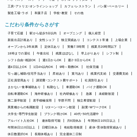
工房・アトリエ・オンラインショップ
カフェ・レストラン
パン屋・ベーカリー
製造工場・ラボ
和菓子店
学校・教室
その他
こだわり条件からさがす
子育て応援
駅から徒歩5分以内
オープニング
個人経営
新規出店計画あり
女性シェフ
独立実績あり
コンテスト常連
上場企業
オープンから3年未満
定休日あり
実働7.5時間
残業月20時間以下
18時までの退社
午後出社
残業ほぼなし
早上がりあり
シフト制
シフト自由・相談OK
週1日からOK
週2・3日からOK
週4日以上OK
1日4h以内OK
9時～勤務OK
社保完備
引っ越し補助/住宅手当あり
昇給あり
賞与あり
残業代支給
交通費支給
正社員登用あり
講習費・コンテスト費サポート
社員割引あり
まかない・食事補助あり
転勤なし
車通勤OK
バイク通勤OK
自転車通勤OK
海外研修あり
社内研修あり
急募
未経験歓迎
第二新卒歓迎
若手積極採用
学歴不問
独立希望歓迎
異業種からの転職歓迎
Uターン・Iターン歓迎
副業・WワークOK
大学生・専門学生歓迎
ブランク明けOK
40代・50代活躍中
アルバイト入社OK
連休取得可能
月8回休み
年間休日105日以上
年間休日110日以上
日曜日休み
有給取得推奨
産休・育休取得実績あり
休日数選択OK
長期休暇あり
完全週休二日制