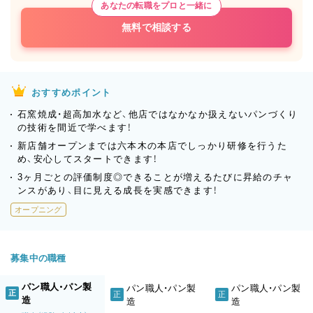
あなたの転職をプロと一緒に
無料で相談する
おすすめポイント
石窯焼成・超高加水など、他店ではなかなか扱えないパンづくり
の技術を間近で学べます！
新店舗オープンまでは六本木の本店でしっかり研修を行うた
め、安心してスタートできます！
3ヶ月ごとの評価制度◎できることが増えるたびに昇給のチャ
ンスがあり、目に見える成長を実感できます！
オープニング
募集中の職種
パン職人・パン製
パン職人・パン製
パン職人・パン製
正
正
正
造
造
造