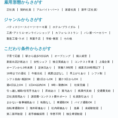
雇用形態からさがす
正社員
契約社員
アルバイト・パート
派遣社員
新卒（正社員）
ジャンルからさがす
パティスリー・スイーツ・ケーキ屋
ホテル・ブライダル
工房・アトリエ・オンラインショップ
カフェ・レストラン
パン屋・ベーカリー
製造工場・ラボ
和菓子店
学校・教室
その他
こだわり条件からさがす
子育て応援
駅から徒歩5分以内
オープニング
個人経営
新規出店計画あり
女性シェフ
独立実績あり
コンテスト常連
上場企業
オープンから3年未満
定休日あり
実働7.5時間
残業月20時間以下
18時までの退社
午後出社
残業ほぼなし
早上がりあり
シフト制
シフト自由・相談OK
週1日からOK
週2・3日からOK
週4日以上OK
1日4h以内OK
9時～勤務OK
社保完備
引っ越し補助/住宅手当あり
昇給あり
賞与あり
残業代支給
交通費支給
正社員登用あり
講習費・コンテスト費サポート
社員割引あり
まかない・食事補助あり
転勤なし
車通勤OK
バイク通勤OK
自転車通勤OK
海外研修あり
社内研修あり
急募
未経験歓迎
第二新卒歓迎
若手積極採用
学歴不問
独立希望歓迎