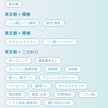
東京都
東京都 × 職種
パン職人・パン製造
販売・接客
東京都 × 業種
カフェ・レストラン
パン屋・ベーカリー
東京都 × こだわり
オープニング
書類選考なし
オンライン面接可能
経験者
未経験
食パン・菓子パン
デニッシュペストリー
ハードパン
調理パン
オールスクラッチ
商品開発
販促・企画
月8回休み
シフト制
シフト自由・相談OK
週2・3日からOK