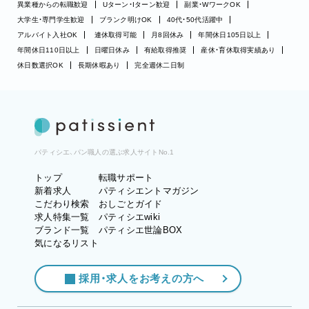
異業種からの転職歓迎
Uターン・Iターン歓迎
副業・WワークOK
大学生・専門学生歓迎
ブランク明けOK
40代・50代活躍中
アルバイト入社OK
連休取得可能
月8回休み
年間休日105日以上
年間休日110日以上
日曜日休み
有給取得推奨
産休・育休取得実績あり
休日数選択OK
長期休暇あり
完全週休二日制
パティシエ、パン職人の選ぶ求人サイトNo.1
トップ
転職サポート
新着求人
パティシエントマガジン
こだわり検索
おしごとガイド
求人特集一覧
パティシエwiki
ブランド一覧
パティシエ世論BOX
気になるリスト
採用・求人をお考えの方へ