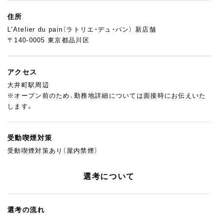
休みの日もパン屋巡りしたり、次はどんな商品を出そうかって話
住所
が止まらなかったり（笑）。でも、そういう熱量があるからこそ、い
L'Atelier du pain（ラトリエ・デュ・パン） 新店舗
いものができるんだと思います。
〒140-0005 東京都品川区
高加水の生地や石窯の扱いは、最初は難しく感じるかもしれませ
ん。でも先輩がしっかり見てくれてるし、ちゃんと段階を踏んで
学べるので心配しなくて大丈夫。自分で仕上げたパンが店頭に並
アクセス
んだときの嬉しさは、何年経っても変わりません！
大井町駅周辺
【教育担当スタッフより】
※オープン前のため、勤務地詳細については面接時にお伝えいた
◆ひとつひとつ、丁寧に。焦らなくていいんです◆
します。
技術職って、最初から器用じゃないとダメだと思っている方も多
いですが、そんなことはありません。うちは“できるようになるま
受動喫煙対策
で”しっかりフォローする文化があります。
3ヶ月で基本をマスターするカリキュラムがありますし、「次はこ
受動喫煙対策あり（屋内禁煙）
れを任せてみよう」と都度ステップアップしていける仕組みも整
えています。質問もしやすい空気なので、焦らず、一歩ずつ前に進
選考について
んでください。パンの奥深さに触れながら、自分の成長を楽しめ
る場所ですよ。
選考の流れ