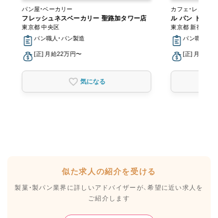
パン屋・ベーカリー
カフェ・レストラ
フレッシュネスベーカリー 聖路加タワー店
ル パン ドゥ 
東京都 中央区
東京都 新宿区
パン職人・パン製造
パン職人・パ
[正] 月給22万円〜
[正] 月給21
気になる
似た求人の紹介を受ける
製菓・製パン業界に詳しいアドバイザーが、
希望に近い求人を
ご紹介します