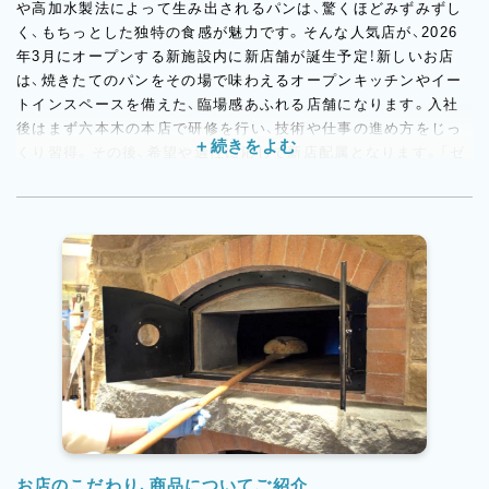
や高加水製法によって生み出されるパンは、驚くほどみずみずし
く、もちっとした独特の食感が魅力です。そんな人気店が、2026
年3月にオープンする新施設内に新店舗が誕生予定！新しいお店
は、焼きたてのパンをその場で味わえるオープンキッチンやイー
トインスペースを備えた、臨場感あふれる店舗になります。入社
後はまず六本木の本店で研修を行い、技術や仕事の進め方をじっ
くり習得。その後、希望や適性に応じて新店配属となります。「ゼ
ロからのお店づくりに関わりたい」「もっとパンづくりを極めた
い」そんな想いを持つ方を歓迎します。現場主導での開発や提案
も活発で、自分のパンを提案・商品化できる機会も豊富です。
お店のこだわり、商品についてご紹介