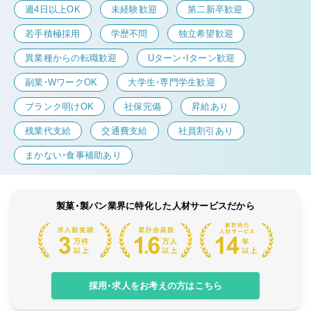
週4日以上OK
未経験歓迎
第二新卒歓迎
若手積極採用
学歴不問
独立希望歓迎
異業種からの転職歓迎
Uターン・Iターン歓迎
副業・WワークOK
大学生・専門学生歓迎
ブランク明けOK
社保完備
昇給あり
残業代支給
交通費支給
社員割引あり
まかない・食事補助あり
製菓・製パン業界に特化した人材サービスだから
採用・求人をお考えの方はこちら