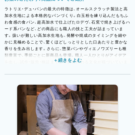
ラトリエ・デュ・パンの最大の特徴は、オールスクラッチ製法と高
加水生地による本格的なパンづくり。白玉粉を練り込んだもちふ
わ食感の食パン、超高加水で仕上げたロデヴ、石窯で焼き上げるハ
ード系パンなど、どの商品にも職人の技と工夫が詰まっていま
す。扱いが難しい高加水生地も、発酵や焼成のタイミングを細や
かに見極めることで、驚くほどしっとりとした口あたりと豊かな
香りを生み出します。さらに、惣菜パンやヴィエノワズリーも種
類豊富で、季節ごとに新商品も登場。職人一人ひとりがアイデア
を出し、試作・販売・検証まで主体的に関わる文化が根づいていま
す。「ただ作る」だけではない、“売れるパンを考える”視点が身に
つく現場です。こだわりの技術と想いが詰まったパンを、あなた
の手でお客様に届けてみませんか？