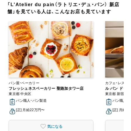
「L'Atelier du pain（ラトリエ・デュ・パン） 新店
舗」を見ている人は、こんなお店も見ています
パン屋・ベーカリー
カフェ・レスト
フレッシュネスベーカリー 聖路加タワー店
ル パン ドゥ
東京都 中央区
東京都 新宿区
パン職人・パン製造
パン職人・パ
[正] 月給22万円〜
[正] 月給2
気になる