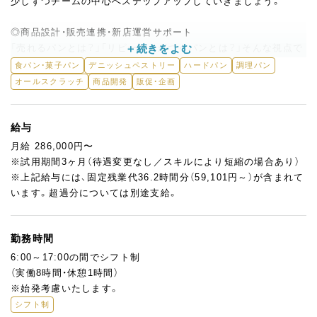
少しずつチームの中心へステップアップしていきましょう。
◎商品設計・販売連携・新店運営サポート
「売れるパンとは？」「リピーターがつくパンとは？」そんな視点で
商品開発や売上検証にも関われます。
食パン・菓子パン
デニッシュペストリー
ハードパン
調理パン
販売チームとの連携や、本店と新店のバランス調整にも貢献して
オールスクラッチ
商品開発
販促・企画
いただきます。
★ここが魅力！
給与
現場の意見を積極的に取り入れる体制が整っており、自分の技術
月給 286,000円〜
や視点を活かして働けます。
※試用期間3ヶ月（待遇変更なし／スキルにより短縮の場合あり）
「経験はあるけれど、もっと現場に深く関わりたい」そんな方に、
※上記給与には、固定残業代36.2時間分（59,101円～）が含まれて
ちょうどいい挑戦の場です。
います。超過分については別途支給。
勤務時間
6:00～17:00の間でシフト制
（実働8時間・休憩1時間）
※始発考慮いたします。
シフト制