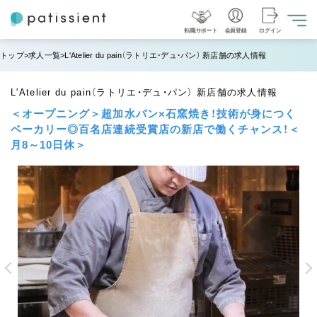
転職サポート
会員登録
ログイン
トップ
求人一覧
L'Atelier du pain（ラトリエ・デュ・パン） 新店舗の求人情報
L'Atelier du pain（ラトリエ・デュ・パン） 新店舗の求人情報
＜オープニング＞超加水パン×石窯焼き！技術が身につく
ベーカリー◎百名店連続受賞店の新店で働くチャンス！＜
月8～10日休＞