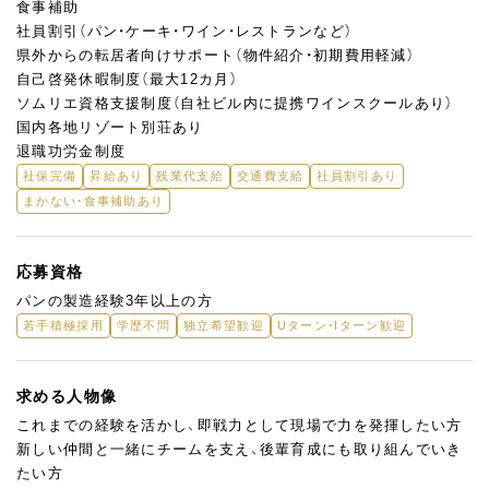
食事補助
社員割引（パン・ケーキ・ワイン・レストランなど）
県外からの転居者向けサポート（物件紹介・初期費用軽減）
自己啓発休暇制度（最大12カ月）
ソムリエ資格支援制度（自社ビル内に提携ワインスクールあり）
国内各地リゾート別荘あり
退職功労金制度
社保完備
昇給あり
残業代支給
交通費支給
社員割引あり
まかない・食事補助あり
応募資格
パンの製造経験3年以上の方
若手積極採用
学歴不問
独立希望歓迎
Uターン・Iターン歓迎
求める人物像
これまでの経験を活かし、即戦力として現場で力を発揮したい方
新しい仲間と一緒にチームを支え、後輩育成にも取り組んでいき
たい方