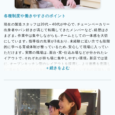
各種制度や働きやすさのポイント
現在の製造スタッフは20代～40代が中心で、チェーンベーカリー
出身者やパン好きが高じて転職してきたメンバーなど、経歴はさ
まざま。作業中は集中しながらも、チームとしての一体感を大切
にしています。指導役の先輩が3名おり、未経験に近い方でも段階
的に学べる育成体制が整っているため、安心して現場に入ってい
ただけます。実際の職場は、面台・窯・仕込み場などが分かれたレ
イアウトで、それぞれが持ち場に集中しやすい環境。新店では逆
に、オープンキッチン型のレイアウトを採用し、より連携を意識し
た“見せる”パンづくりを行っていく予定です。いずれの店舗も、個
人プレーではなくチームワークを重視する社風で、相談しやすさ
や温かな雰囲気が魅力。経験年数に関わらず、のびのびと成長で
きる職場です。