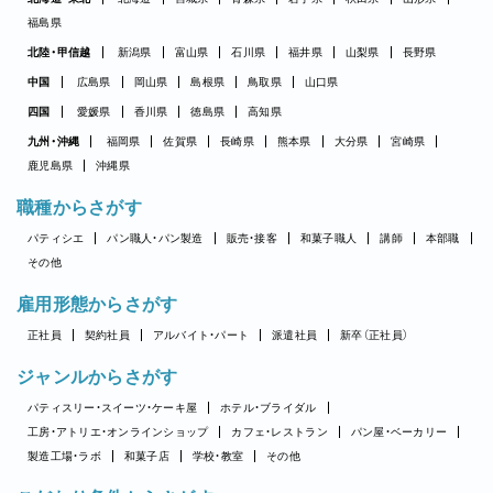
福島県
北陸・甲信越
新潟県
富山県
石川県
福井県
山梨県
長野県
中国
広島県
岡山県
島根県
鳥取県
山口県
四国
愛媛県
香川県
徳島県
高知県
九州・沖縄
福岡県
佐賀県
長崎県
熊本県
大分県
宮崎県
鹿児島県
沖縄県
職種からさがす
パティシエ
パン職人・パン製造
販売・接客
和菓子職人
講師
本部職
その他
雇用形態からさがす
正社員
契約社員
アルバイト・パート
派遣社員
新卒（正社員）
ジャンルからさがす
パティスリー・スイーツ・ケーキ屋
ホテル・ブライダル
工房・アトリエ・オンラインショップ
カフェ・レストラン
パン屋・ベーカリー
製造工場・ラボ
和菓子店
学校・教室
その他