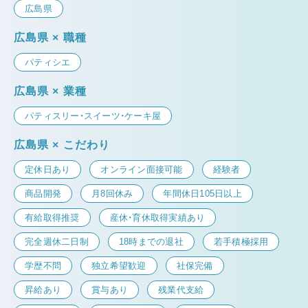
広島県
広島県 × 職種
パティシエ
広島県 × 業種
パティスリー・スイーツ・ケーキ屋
広島県 × こだわり
定休日あり
オンライン面接可能
経験者
商品開発
月8回休み
年間休日105日以上
有給取得推奨
産休・育休取得実績あり
完全週休二日制
18時までの退社
若手積極採用
学歴不問
独立希望歓迎
社保完備
昇給あり
賞与あり
残業代支給