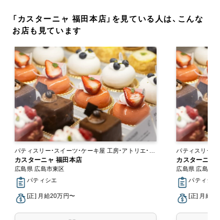
「カスターニャ 福田本店」を見ている人は、こんな
お店も見ています
パティスリー・スイーツ・ケーキ屋 工房・アトリエ・オ
パティスリー・スイーツ・
ンラインショップ
カスターニャ 福田本店
ンラインショッ
カスターニャ 
広島県 広島市東区
広島県 広島市
パティシエ
パティシエ
[正] 月給20万円〜
[正] 月給2