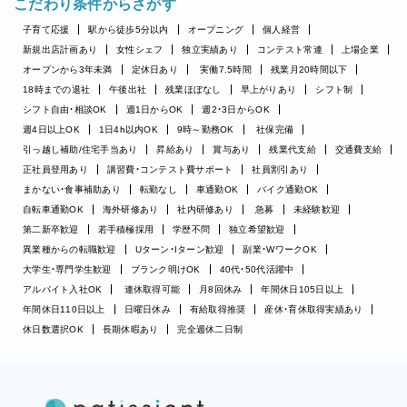
こだわり条件からさがす
子育て応援
駅から徒歩5分以内
オープニング
個人経営
新規出店計画あり
女性シェフ
独立実績あり
コンテスト常連
上場企業
オープンから3年未満
定休日あり
実働7.5時間
残業月20時間以下
18時までの退社
午後出社
残業ほぼなし
早上がりあり
シフト制
シフト自由・相談OK
週1日からOK
週2・3日からOK
週4日以上OK
1日4h以内OK
9時～勤務OK
社保完備
引っ越し補助/住宅手当あり
昇給あり
賞与あり
残業代支給
交通費支給
正社員登用あり
講習費・コンテスト費サポート
社員割引あり
まかない・食事補助あり
転勤なし
車通勤OK
バイク通勤OK
自転車通勤OK
海外研修あり
社内研修あり
急募
未経験歓迎
第二新卒歓迎
若手積極採用
学歴不問
独立希望歓迎
異業種からの転職歓迎
Uターン・Iターン歓迎
副業・WワークOK
大学生・専門学生歓迎
ブランク明けOK
40代・50代活躍中
アルバイト入社OK
連休取得可能
月8回休み
年間休日105日以上
年間休日110日以上
日曜日休み
有給取得推奨
産休・育休取得実績あり
休日数選択OK
長期休暇あり
完全週休二日制