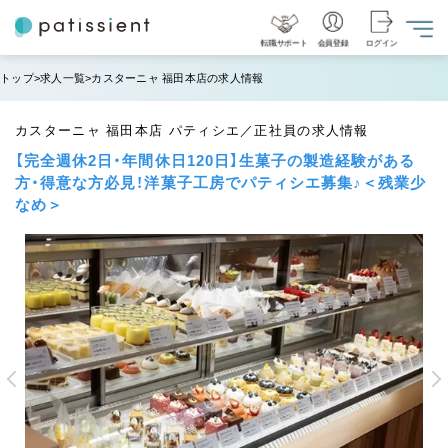
転職サポート
会員登録
ログイン
トップ
求人一覧
カスターニャ 福田本店の求人情報
カスターニャ 福田本店 パティシエ／正社員の求人情報
【完全週休2日・年間休日120日】生菓子の製造経験がある
方・得意な方必見！洋菓子工房でパティシエ募集♪＜残業少
なめ＞