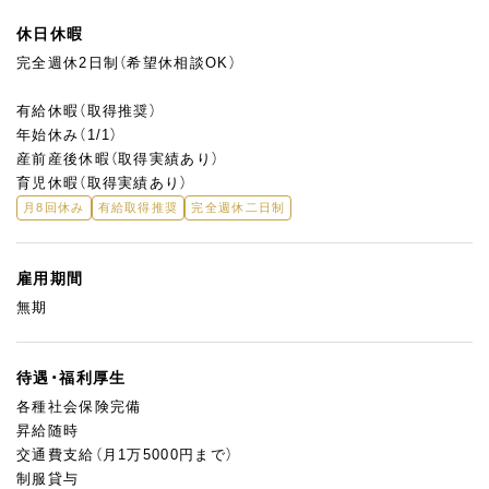
・販促スケジュールの立案と実行
・百貨店ご担当者とのやりとり
休日休暇
完全週休2日制（希望休相談OK）
経験や希望に応じて、店舗運営の中核にも関わっていただけま
す。
有給休暇（取得推奨）
ただ販売するだけではなく、お店を「もっと良くする」ための視点
年始休み（1/1）
を持ち、動いてくださる方を歓迎しています。
産前産後休暇（取得実績あり）
育児休暇（取得実績あり）
月8回休み
有給取得推奨
完全週休二日制
雇用期間
無期
待遇・福利厚生
各種社会保険完備
昇給随時
交通費支給（月1万5000円まで）
制服貸与