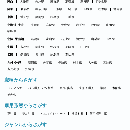
関西
大阪府
兵庫県
滋賀県
京都府
奈良県
和歌山県
関東
東京都
神奈川県
千葉県
埼玉県
茨城県
栃木県
群馬県
東海
愛知県
静岡県
岐阜県
三重県
北海道・東北
北海道
宮城県
青森県
岩手県
秋田県
山形県
福島県
北陸・甲信越
新潟県
富山県
石川県
福井県
山梨県
長野県
中国
広島県
岡山県
島根県
鳥取県
山口県
四国
愛媛県
香川県
徳島県
高知県
九州・沖縄
福岡県
佐賀県
長崎県
熊本県
大分県
宮崎県
鹿児島県
沖縄県
職種からさがす
パティシエ
パン職人・パン製造
販売・接客
和菓子職人
講師
本部職
その他
雇用形態からさがす
正社員
契約社員
アルバイト・パート
派遣社員
新卒（正社員）
ジャンルからさがす