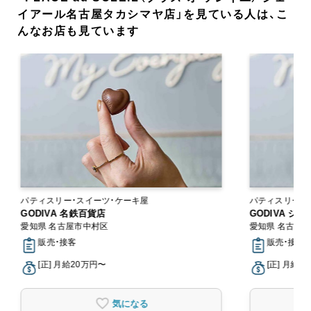
イアール名古屋タカシマヤ店」を見ている人は、こ
んなお店も見ています
パティスリー・スイーツ・ケーキ屋
パティスリー・
GODIVA 名鉄百貨店
GODIVA 
愛知県 名古屋市中村区
愛知県 名古屋
販売・接客
販売・接客
[正] 月給20万円〜
[正] 月給2
気になる