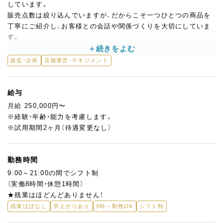
しています。
販売点数は絞り込んでいますが、だからこそ一つひとつの商品を
丁寧にご紹介し、お客様との会話や関係づくりを大切にしていま
す。
＜まずはお任せしたい業務＞
販促・企画
店舗運営・マネジメント
・お客様対応（ショーケース外でのご案内・声かけ）
・レジ業務、ギフト包装
・商品陳列、在庫管理・発注
給与
・本店への商品リクエスト・連携
月給 250,000円〜
※経験・年齢・能力を考慮します。
店舗での基本業務から始めて、少しずつお店の雰囲気や業務の流
※試用期間2ヶ月（待遇変更なし）
れに慣れていただきます。
洋菓子の販売が未経験の方でも、何らかの接客・販売経験があれば
OK!
勤務時間
しっかりサポートしますのでご安心ください。
9:00～21:00の間でシフト制
（実働8時間・休憩1時間）
＜ゆくゆくは…＞
★残業はほどんどありません！
・アルバイトスタッフの育成・フォロー
残業ほぼなし
早上がりあり
9時～勤務OK
シフト制
・売上状況の確認と商品戦略の企画