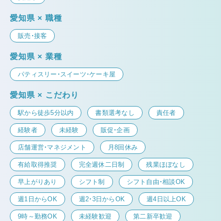
愛知県 × 職種
販売・接客
愛知県 × 業種
パティスリー・スイーツ・ケーキ屋
愛知県 × こだわり
駅から徒歩5分以内
書類選考なし
責任者
経験者
未経験
販促・企画
店舗運営・マネジメント
月8回休み
有給取得推奨
完全週休二日制
残業ほぼなし
早上がりあり
シフト制
シフト自由・相談OK
週1日からOK
週2・3日からOK
週4日以上OK
9時～勤務OK
未経験歓迎
第二新卒歓迎