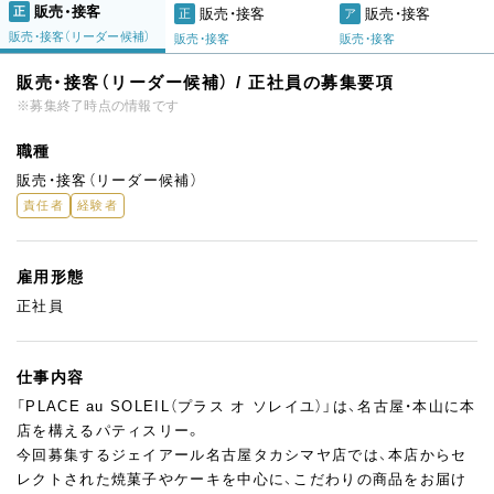
販売・接客
正
販売・接客
販売・接客
正
ア
販売・接客（リーダー候補）
販売・接客
販売・接客
販売・接客（リーダー候補） / 正社員の募集要項
※募集終了時点の情報です
職種
販売・接客（リーダー候補）
責任者
経験者
雇用形態
正社員
仕事内容
「PLACE au SOLEIL（プラス オ ソレイユ）」は、名古屋・本山に本
店を構えるパティスリー。
今回募集するジェイアール名古屋タカシマヤ店では、本店からセ
レクトされた焼菓子やケーキを中心に、こだわりの商品をお届け