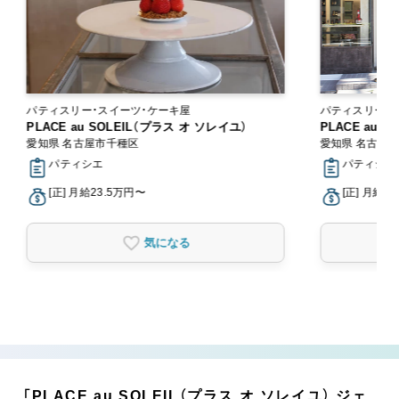
パティスリー・スイーツ・ケーキ屋
パティスリー・
PLACE au SOLEIL（プラス オ ソレイユ）
PLACE au 
愛知県 名古屋市千種区
愛知県 名古屋
パティシエ
パティシエ
[正] 月給23.5万円〜
[正] 月給2
気になる
「PLACE au SOLEIL（プラス オ ソレイユ） ジェ