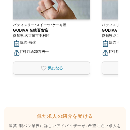
パティスリー・スイーツ・ケーキ屋
パティスリー・ス
GODIVA 名鉄百貨店
GODIVA ジ
愛知県 名古屋市中村区
愛知県 名古屋市
販売・接客
販売・接客
[正] 月給20万円〜
[正] 月給20
気になる
似た求人の紹介を受ける
製菓・製パン業界に詳しいアドバイザーが、
希望に近い求人を