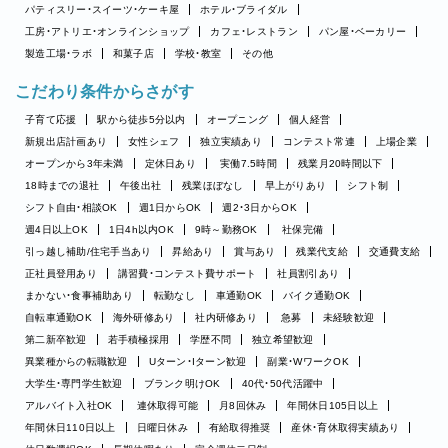
パティスリー・スイーツ・ケーキ屋
ホテル・ブライダル
工房・アトリエ・オンラインショップ
カフェ・レストラン
パン屋・ベーカリー
製造工場・ラボ
和菓子店
学校・教室
その他
こだわり条件からさがす
子育て応援
駅から徒歩5分以内
オープニング
個人経営
新規出店計画あり
女性シェフ
独立実績あり
コンテスト常連
上場企業
オープンから3年未満
定休日あり
実働7.5時間
残業月20時間以下
18時までの退社
午後出社
残業ほぼなし
早上がりあり
シフト制
シフト自由・相談OK
週1日からOK
週2・3日からOK
週4日以上OK
1日4h以内OK
9時～勤務OK
社保完備
引っ越し補助/住宅手当あり
昇給あり
賞与あり
残業代支給
交通費支給
正社員登用あり
講習費・コンテスト費サポート
社員割引あり
まかない・食事補助あり
転勤なし
車通勤OK
バイク通勤OK
自転車通勤OK
海外研修あり
社内研修あり
急募
未経験歓迎
第二新卒歓迎
若手積極採用
学歴不問
独立希望歓迎
異業種からの転職歓迎
Uターン・Iターン歓迎
副業・WワークOK
大学生・専門学生歓迎
ブランク明けOK
40代・50代活躍中
アルバイト入社OK
連休取得可能
月8回休み
年間休日105日以上
年間休日110日以上
日曜日休み
有給取得推奨
産休・育休取得実績あり