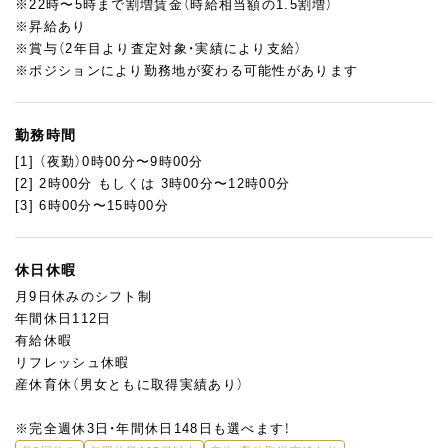
※22時〜5時まで割増賃金（時給相当額の1.5割増）
[3] リフレッシュ休暇や有給休暇を使用して長期休暇取得も可能
※昇給あり
[4] 入社年数に関わらず、レシピ提案が可能！
※賞与（2年目より査定対象・実績により支給）
[5] パン勉強会あり（製造技術の習得のための座学と実技研修）
※ポジションにより勤務地が変わる可能性があります
『学校に行かなくてもパン製造の全てを理解できるようにな
る！！』という想いから、パンの製造工程、商品ラインナップを構成
しています。ハード系から独創的な小物までの幅広いラインナッ
勤務時間
プ、フィリング作り等々…日々の業務の中で、パン職人に必要な高
[1] （夜勤）0時00分〜9時00分
度なスキルが身につきます。
[2] 2時00分 もしくは 3時00分〜12時00分
[3] 6時00分〜15時00分
※技術スキルだけでなく知識スキルを上げるため『パン勉強会（座
学）』を開催しています。知識スキルを上げることにより、より
日々の業務への理解度が深まります。
休日休暇
月9日休みのシフト制
年間休日112日
有給休暇
リフレッシュ休暇
産休育休（男女ともに取得実績あり）
※完全週休3日・年間休日148日も選べます！