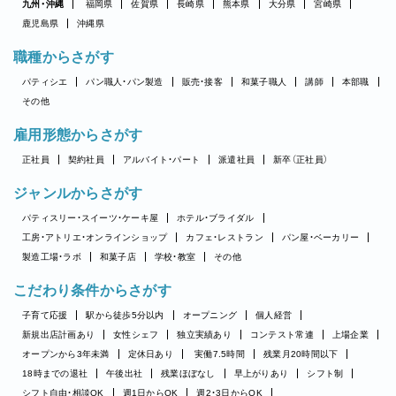
九州・沖縄
福岡県
佐賀県
長崎県
熊本県
大分県
宮崎県
鹿児島県
沖縄県
職種からさがす
パティシエ
パン職人・パン製造
販売・接客
和菓子職人
講師
本部職
その他
雇用形態からさがす
正社員
契約社員
アルバイト・パート
派遣社員
新卒（正社員）
ジャンルからさがす
パティスリー・スイーツ・ケーキ屋
ホテル・ブライダル
工房・アトリエ・オンラインショップ
カフェ・レストラン
パン屋・ベーカリー
製造工場・ラボ
和菓子店
学校・教室
その他
こだわり条件からさがす
子育て応援
駅から徒歩5分以内
オープニング
個人経営
新規出店計画あり
女性シェフ
独立実績あり
コンテスト常連
上場企業
オープンから3年未満
定休日あり
実働7.5時間
残業月20時間以下
18時までの退社
午後出社
残業ほぼなし
早上がりあり
シフト制
シフト自由・相談OK
週1日からOK
週2・3日からOK