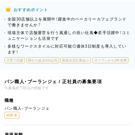
おすすめポイント
全国30店舗以上を展開中！躍進中のベーカリーカフェブランド
で働きませんか？
現場主体で店舗運営を行う風通しの良い社風◆若手活躍中！コミ
ュニケーションも活発です
多様なワークスタイルに対応可能◎週休3日制度も導入してい
ます！
子育て応援
駅から徒歩5分以内
新規出店計画あり
オープンから3年未満
パン職人・ブーランジェ / 正社員の募集要項
※募集終了時点の情報です
職種
パン職人・ブーランジェ
経験者
雇用形態