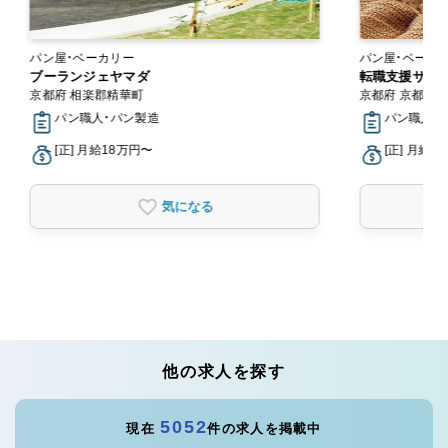
パン屋・ベーカリー
ブーランジェヤマダ
転職支援サー
京都府 相楽郡精華町
京都府 京都市
パン職人・パン製造
パン職人・
[正] 月給18万円〜
[正] 月給2
気になる
他の求人を探す
5052
現在
件の求人を掲載中