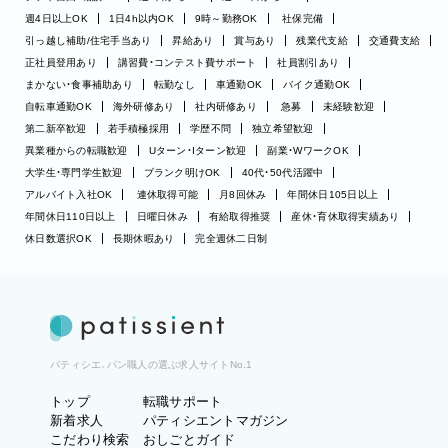
週4日以上OK
1日4h以内OK
9時～勤務OK
社保完備
引っ越し補助/住宅手当あり
昇給あり
賞与あり
残業代支給
交通費支給
正社員登用あり
講習費・コンテスト費サポート
社員割引あり
まかない・食事補助あり
転勤なし
車通勤OK
バイク通勤OK
自転車通勤OK
海外研修あり
社内研修あり
急募
未経験歓迎
第二新卒歓迎
若手積極採用
学歴不問
独立希望歓迎
異業種からの転職歓迎
Uターン・Iターン歓迎
副業・WワークOK
大学生・専門学生歓迎
ブランク明けOK
40代・50代活躍中
アルバイト入社OK
連休取得可能
月8回休み
年間休日105日以上
年間休日110日以上
日曜日休み
有給取得推奨
産休・育休取得実績あり
休日数選択OK
長期休暇あり
完全週休二日制
パティシエ、パン職人の選ぶ求人サイトNo.1
トップ
転職サポート
新着求人
パティシエントマガジン
こだわり検索
おしごとガイド