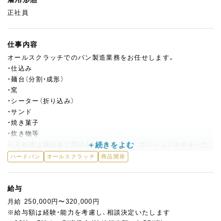
正社員
仕事内容
オールスクラッチでのパン製造業務をお任せします。
・仕込み
・麺台（分割・成形）
・窯
・シーター（折り込み）
・サンド
・焼き菓子
・炊き物等
※入社後は責任者と面談を行い、スタートポジション決めをいた
します。その後は約2～6ヵ月ごとにポジション変更を行います！
ハードパン
オールスクラッチ
商品開発
あなたに合わせてどんどんステップアップしていただける環境で
す！
給与
◆THE CITY BAKERYで働く5つのポイント◆
月給 250,000円〜320,000円
[1] すべてのポジションを経験できます！
※給与額は経験・能力を考慮し、相談決定いたします
[2] 充実した機材を完備！