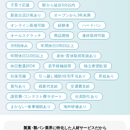
子育て応援
駅から徒歩5分以内
新規出店計画あり
オープンから3年未満
オンライン面接可能
経験者
ハードパン
オールスクラッチ
商品開発
連休取得可能
月8回休み
年間休日105日以上
年間休日110日以上
産休・育休取得実績あり
休日数選択OK
若手積極採用
独立希望歓迎
社保完備
引っ越し補助/住宅手当あり
昇給あり
賞与あり
残業代支給
交通費支給
講習費・コンテスト費サポート
社員割引あり
まかない・食事補助あり
海外研修あり
製菓・製パン業界に特化した人材サービスだから