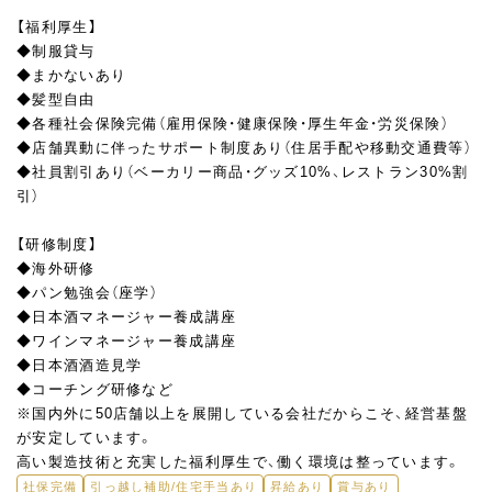
【福利厚生】
◆制服貸与
◆まかないあり
◆髪型自由
◆各種社会保険完備（雇用保険・健康保険・厚生年金・労災保険）
◆店舗異動に伴ったサポート制度あり（住居手配や移動交通費等）
◆社員割引あり（ベーカリー商品・グッズ10%、レストラン30%割
引）
【研修制度】
◆海外研修
◆パン勉強会（座学）
◆日本酒マネージャー養成講座
◆ワインマネージャー養成講座
◆日本酒酒造見学
◆コーチング研修など
※国内外に50店舗以上を展開している会社だからこそ、経営基盤
が安定しています。
高い製造技術と充実した福利厚生で、働く環境は整っています。
社保完備
引っ越し補助/住宅手当あり
昇給あり
賞与あり