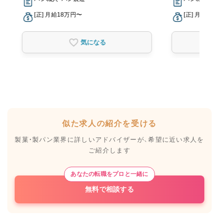
[正] 月給18万円〜
[正] 月給20
気になる
似た求人の紹介を受ける
製菓・製パン業界に詳しいアドバイザーが、
希望に近い求人を
ご紹介します
あなたの転職をプロと一緒に
無料で相談する