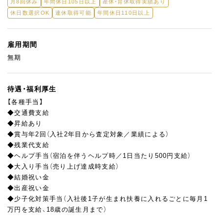
月8回休み
年間休日105日以上
産休・育休取得実績あり
休日数選択OK
連休取得可能
年間休日110日以上
雇用期間
無期
待遇・福利厚生
【各種手当】
◆交通費支給
◆昇給あり
◆賞与年2回（入社2年目から査定対象／業績による）
◆残業代支給
◆ヘルプ手当（宿泊を伴うヘルプ時／1日当たり500円支給）
◆大入り手当（売り上げ達成時支給）
◆結婚祝い金
◆出産祝い金
◆少子化対策手当（入社後1子が生まれ扶養に入れるごとに毎月1
万円を支給、18歳の誕生月まで）