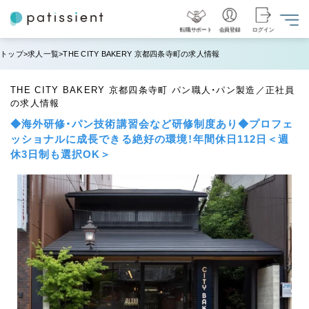
転職サポート
会員登録
ログイン
トップ
求人一覧
THE CITY BAKERY 京都四条寺町の求人情報
THE CITY BAKERY 京都四条寺町 パン職人・パン製造／正社員
の求人情報
◆海外研修・パン技術講習会など研修制度あり◆プロフェ
ッショナルに成長できる絶好の環境！年間休日112日＜週
休3日制も選択OK＞