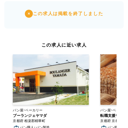
この求人は掲載を終了しました
×
この求人に近い求人
パン屋・ベーカリー
ブーランジェヤマダ
転職支援サービ
京都府 相楽郡精華町
京都府 京都市
パン職人・パン製造
パン職人・パ