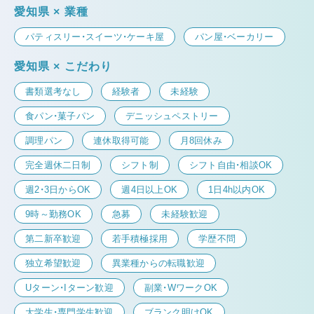
愛知県 × 業種
パティスリー・スイーツ・ケーキ屋
パン屋・ベーカリー
愛知県 × こだわり
書類選考なし
経験者
未経験
食パン・菓子パン
デニッシュペストリー
調理パン
連休取得可能
月8回休み
完全週休二日制
シフト制
シフト自由・相談OK
週2・3日からOK
週4日以上OK
1日4h以内OK
9時～勤務OK
急募
未経験歓迎
第二新卒歓迎
若手積極採用
学歴不問
独立希望歓迎
異業種からの転職歓迎
Uターン・Iターン歓迎
副業・WワークOK
大学生・専門学生歓迎
ブランク明けOK