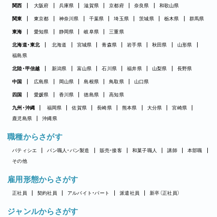
関西
大阪府
兵庫県
滋賀県
京都府
奈良県
和歌山県
関東
東京都
神奈川県
千葉県
埼玉県
茨城県
栃木県
群馬県
東海
愛知県
静岡県
岐阜県
三重県
北海道・東北
北海道
宮城県
青森県
岩手県
秋田県
山形県
福島県
北陸・甲信越
新潟県
富山県
石川県
福井県
山梨県
長野県
中国
広島県
岡山県
島根県
鳥取県
山口県
四国
愛媛県
香川県
徳島県
高知県
九州・沖縄
福岡県
佐賀県
長崎県
熊本県
大分県
宮崎県
鹿児島県
沖縄県
職種からさがす
パティシエ
パン職人・パン製造
販売・接客
和菓子職人
講師
本部職
その他
雇用形態からさがす
正社員
契約社員
アルバイト・パート
派遣社員
新卒（正社員）
ジャンルからさがす