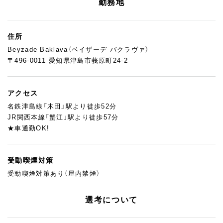
勤務地
そしてこの環境は、「いつか海外で働いてみたい」「異文化のなか
で自分の感性を試してみたい」と考えているあなたにとって、きっ
と特別な経験になるはず。
住所
ここには、トルコ本場の味や技術に触れながら、“日本人として何
Beyzade Baklava（ベイザーデ バクラヴァ）
ができるか”を試せる現場があります。
〒496-0011 愛知県津島市莪原町24-2
日々の会話の中で、自然とトルコ語や英語が耳に入り、異文化を感
じながら働けるのもこの職場の魅力のひとつ。トルコのお菓子や
パン、輸入食材の名前を覚えたり、現地の食文化や価値観に触れた
アクセス
り、仕事を通じて“プチ海外修行”ができる環境です。
「日本人としての味覚や感性を、異文化のなかでどう活かせるか」
名鉄津島線「木田」駅より徒歩52分
そんな挑戦にワクワクするあなたの応募を、お待ちしています。
JR関西本線「蟹江」駅より徒歩57分
★車通勤OK!
受動喫煙対策
受動喫煙対策あり（屋内禁煙）
選考について