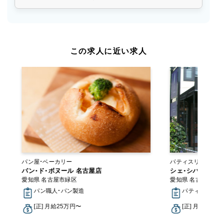
この求人に近い求人
パン屋・ベーカリー
パティスリー・ス
パン・ド・ボヌール 名古屋店
シェ・シバタ 名
愛知県 名古屋市緑区
愛知県 名古屋市
パン職人・パン製造
パティシエ
[正] 月給25万円〜
[正] 月給20