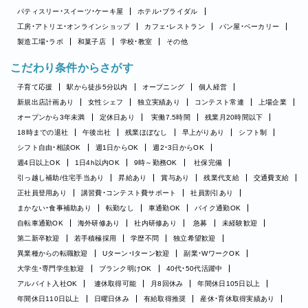
パティスリー・スイーツ・ケーキ屋
ホテル・ブライダル
工房・アトリエ・オンラインショップ
カフェ・レストラン
パン屋・ベーカリー
製造工場・ラボ
和菓子店
学校・教室
その他
こだわり条件からさがす
子育て応援
駅から徒歩5分以内
オープニング
個人経営
新規出店計画あり
女性シェフ
独立実績あり
コンテスト常連
上場企業
オープンから3年未満
定休日あり
実働7.5時間
残業月20時間以下
18時までの退社
午後出社
残業ほぼなし
早上がりあり
シフト制
シフト自由・相談OK
週1日からOK
週2・3日からOK
週4日以上OK
1日4h以内OK
9時～勤務OK
社保完備
引っ越し補助/住宅手当あり
昇給あり
賞与あり
残業代支給
交通費支給
正社員登用あり
講習費・コンテスト費サポート
社員割引あり
まかない・食事補助あり
転勤なし
車通勤OK
バイク通勤OK
自転車通勤OK
海外研修あり
社内研修あり
急募
未経験歓迎
第二新卒歓迎
若手積極採用
学歴不問
独立希望歓迎
異業種からの転職歓迎
Uターン・Iターン歓迎
副業・WワークOK
大学生・専門学生歓迎
ブランク明けOK
40代・50代活躍中
アルバイト入社OK
連休取得可能
月8回休み
年間休日105日以上
年間休日110日以上
日曜日休み
有給取得推奨
産休・育休取得実績あり