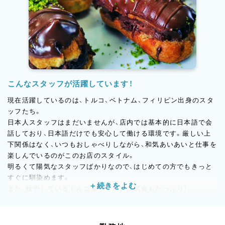
や、夜にゆっくりカフェタイムを楽しむ人など、一日を通して賑わ
いの絶えないお店です。百貨店催事や全国発送にも対応し、今で
は中京圏にとどまらず、日本中にファンを持つブランドへと成長
を遂げています。
こんなスタッフが活躍しています！
現在活躍しているのは、トルコ、ベトナム、フィリピン出身のスタ
ッフたち。
日本人スタッフはまだいませんが、店内では基本的に日本語で会
話しており、日本語だけでも安心して働ける環境です。厳しい上
下関係はなく、いつもおしゃべりしながら、和気あいあいと仕事を
楽しんでいるのがこのお店のスタイル。
明るくて陽気なスタッフばかりなので、はじめての方でもきっと
すぐに馴染めます。
また、販売しているトルコ菓子やパンは試食もたっぷり！
「これ、今日の焼き加減どう？」「この甘さ、日本人にウケそうだ
ね！」など、味見を通して自然に商品理解が深まり、意見を交わす
機会も多いです。