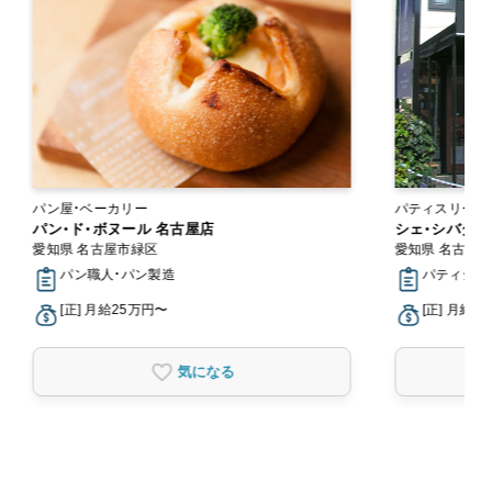
パン屋・ベーカリー
パティスリー・
パン・ド・ボヌール 名古屋店
シェ・シバタ 
愛知県 名古屋市緑区
愛知県 名古屋
パン職人・パン製造
パティシエ
[正] 月給25万円〜
[正] 月給2
気になる