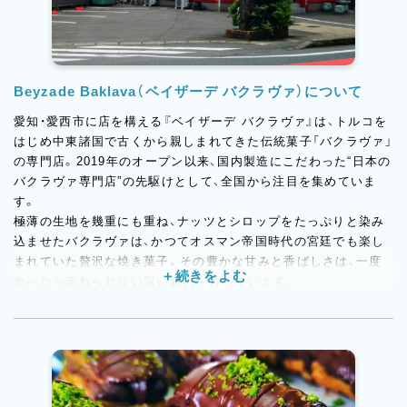
Beyzade Baklava（ベイザーデ バクラヴァ）について
愛知・愛西市に店を構える『ベイザーデ バクラヴァ』は、トルコを
はじめ中東諸国で古くから親しまれてきた伝統菓子「バクラヴァ」
の専門店。2019年のオープン以来、国内製造にこだわった“日本の
バクラヴァ専門店”の先駆けとして、全国から注目を集めていま
す。
極薄の生地を幾重にも重ね、ナッツとシロップをたっぷりと染み
込ませたバクラヴァは、かつてオスマン帝国時代の宮廷でも楽し
まれていた贅沢な焼き菓子。その豊かな甘みと香ばしさは、一度
食べたら忘れられない深い魅力を持っています。
店内には、看板商品のバクラヴァのほかにも、トルコ伝統のパン
「シミット」や「ボレキ」、さらにはプリンやエクレアといったフラ
ンス菓子まで並び、多彩な味わいが楽しめるのも人気の理由。ト
ルコの家庭に欠かせない輸入食材も販売しており、まるで“日本の
中の小さなトルコ”のような空間が広がります。
トルコ人のお客様を中心に、朝の焼きたてパンを求めて訪れる人