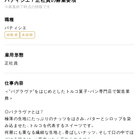
パティシエ / 正社員の募集要項
※募集終了時点の情報です
職種
パティシエ
経験者
未経験
雇用形態
正社員
仕事内容
＜“バグラヴァ”をはじめとしたトルコ菓子・パン専門店で製造業
務＞
◎バクラヴァとは？
極薄の生地にたっぷりのナッツをはさみ、バターとシロップを染
み込ませた、トルコを代表するスイーツです。
何層にも重なる繊細な生地と、香ばしいナッツ、そして口の中でほ