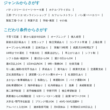
ジャンルからさがす
パティスリー・スイーツ・ケーキ屋
ホテル・ブライダル
工房・アトリエ・オンラインショップ
カフェ・レストラン
パン屋・ベーカリー
製造工場・ラボ
和菓子店
学校・教室
その他
こだわり条件からさがす
子育て応援
駅から徒歩5分以内
オープニング
個人経営
新規出店計画あり
女性シェフ
独立実績あり
コンテスト常連
上場企業
オープンから3年未満
定休日あり
実働7.5時間
残業月20時間以下
18時までの退社
午後出社
残業ほぼなし
早上がりあり
シフト制
シフト自由・相談OK
週1日からOK
週2・3日からOK
週4日以上OK
1日4h以内OK
9時～勤務OK
社保完備
引っ越し補助/住宅手当あり
昇給あり
賞与あり
残業代支給
交通費支給
正社員登用あり
講習費・コンテスト費サポート
社員割引あり
まかない・食事補助あり
転勤なし
車通勤OK
バイク通勤OK
自転車通勤OK
海外研修あり
社内研修あり
急募
未経験歓迎
第二新卒歓迎
若手積極採用
学歴不問
独立希望歓迎
異業種からの転職歓迎
Uターン・Iターン歓迎
副業・WワークOK
大学生・専門学生歓迎
ブランク明けOK
40代・50代活躍中
アルバイト入社OK
連休取得可能
月8回休み
年間休日105日以上