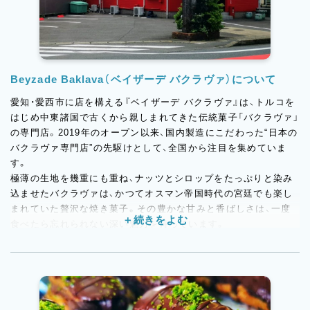
Beyzade Baklava（ベイザーデ バクラヴァ）について
愛知・愛西市に店を構える『ベイザーデ バクラヴァ』は、トルコを
はじめ中東諸国で古くから親しまれてきた伝統菓子「バクラヴァ」
の専門店。2019年のオープン以来、国内製造にこだわった“日本の
バクラヴァ専門店”の先駆けとして、全国から注目を集めていま
す。
極薄の生地を幾重にも重ね、ナッツとシロップをたっぷりと染み
込ませたバクラヴァは、かつてオスマン帝国時代の宮廷でも楽し
まれていた贅沢な焼き菓子。その豊かな甘みと香ばしさは、一度
食べたら忘れられない深い魅力を持っています。
店内には、看板商品のバクラヴァのほかにも、トルコ伝統のパン
「シミット」や「ボレキ」、さらにはプリンやエクレアといったフラ
ンス菓子まで並び、多彩な味わいが楽しめるのも人気の理由。ト
ルコの家庭に欠かせない輸入食材も販売しており、まるで“日本の
中の小さなトルコ”のような空間が広がります。