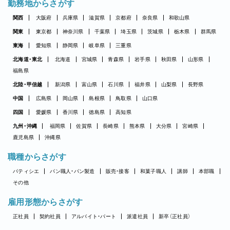
勤務地からさがす
関西
大阪府
兵庫県
滋賀県
京都府
奈良県
和歌山県
関東
東京都
神奈川県
千葉県
埼玉県
茨城県
栃木県
群馬県
東海
愛知県
静岡県
岐阜県
三重県
北海道・東北
北海道
宮城県
青森県
岩手県
秋田県
山形県
福島県
北陸・甲信越
新潟県
富山県
石川県
福井県
山梨県
長野県
中国
広島県
岡山県
島根県
鳥取県
山口県
四国
愛媛県
香川県
徳島県
高知県
九州・沖縄
福岡県
佐賀県
長崎県
熊本県
大分県
宮崎県
鹿児島県
沖縄県
職種からさがす
パティシエ
パン職人・パン製造
販売・接客
和菓子職人
講師
本部職
その他
雇用形態からさがす
正社員
契約社員
アルバイト・パート
派遣社員
新卒（正社員）