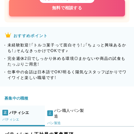
無料で相談する
おすすめポイント
未経験歓迎！「トルコ菓子って面白そう！」「ちょっと興味あるか
も！」そんなきっかけでOKです♪
完全週休2日でしっかり休める環境◎まかないや商品の試食も
たっぷりご用意！
仕事中の会話は日本語でOK!明るく陽気なスタッフばかりでワ
イワイと楽しい職場です！
募集中の職種
パン職人・パン製
パティシエ
正
正
造
パティシエ
パン製造