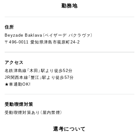
機会も多いです。
勤務地
そしてこの環境は、「いつか海外で働いてみたい」「異文化のなか
で自分の感性を試してみたい」と考えているあなたにとって、きっ
と特別な経験になるはず。
住所
ここには、トルコ本場の味や技術に触れながら、“日本人として何
Beyzade Baklava（ベイザーデ バクラヴァ）
ができるか”を試せる現場があります。
〒496-0011 愛知県津島市莪原町24-2
日々の会話の中で、自然とトルコ語や英語が耳に入り、異文化を感
じながら働けるのもこの職場の魅力のひとつ。トルコのお菓子や
パン、輸入食材の名前を覚えたり、現地の食文化や価値観に触れた
アクセス
り、仕事を通じて“プチ海外修行”ができる環境です。
「日本人としての味覚や感性を、異文化のなかでどう活かせるか」
名鉄津島線「木田」駅より徒歩52分
そんな挑戦にワクワクするあなたの応募を、お待ちしています。
JR関西本線「蟹江」駅より徒歩57分
★車通勤OK!
受動喫煙対策
受動喫煙対策あり（屋内禁煙）
選考について