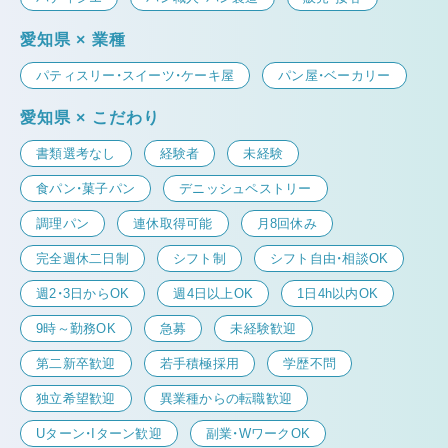
愛知県 × 業種
パティスリー・スイーツ・ケーキ屋
パン屋・ベーカリー
愛知県 × こだわり
書類選考なし
経験者
未経験
食パン・菓子パン
デニッシュペストリー
調理パン
連休取得可能
月8回休み
完全週休二日制
シフト制
シフト自由・相談OK
週2・3日からOK
週4日以上OK
1日4h以内OK
9時～勤務OK
急募
未経験歓迎
第二新卒歓迎
若手積極採用
学歴不問
独立希望歓迎
異業種からの転職歓迎
Uターン・Iターン歓迎
副業・WワークOK