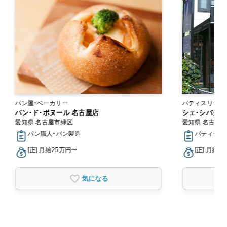
パン屋・ベーカリー
パティスリー・
パン・ド・ボヌール 名古屋店
シェ・シバタ 
愛知県 名古屋市緑区
愛知県 名古屋
パン職人・パン製造
パティシエ
[正] 月給25万円〜
[正] 月給2
気になる