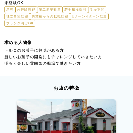
可能です。
未経験OK
詳細は面接時にご希望を伺いながら決定いたします。
急募
未経験歓迎
第二新卒歓迎
若手積極採用
学歴不問
独立希望歓迎
異業種からの転職歓迎
Uターン・Iターン歓迎
ブランク明けOK
求める人物像
トルコのお菓子に興味がある方
新しいお菓子の開発にもチャレンジしていきたい方
明るく楽しい雰囲気の職場で働きたい方
お店の特徴