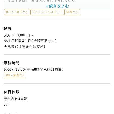
どける甘さは、一度食べたら忘れられません。
私たちはこのバクラヴァを看板商品にした、トルコ菓子の専門店
食パン・菓子パン
デニッシュペストリー
調理パン
を営んでいます。
現在は周辺に住むトルコ人のお客様が多く来店されていますが、
これからはもっと日本の方にもこの魅力を知ってもらいたい！
給与
そのために、日本人の感性と味覚を活かして、お菓子をつくってく
月給 250,000円〜
れる新しい仲間を募集します。
※試用期間3ヶ月（待遇変更なし）
★残業代は別途全額支給！
＜つくっていただくお菓子の一例＞
・バクラヴァ（Baklava）…看板商品です！
・ショビイエット（Şöbiyet）…クリーム入りのバクラヴァ
勤務時間
・パディシャ（Padişah）…王様の名を冠したゴージャスな菓子
9:00～18:00（実働8時間・休憩1時間）
・トゥルンバ（Tulumba）…揚げてシロップに浸したスティック状
9時～勤務OK
の菓子
・カダイフ（Kadayif）…細い麺状の生地で包む焼き菓子
・フストゥクルサルマ（Fıstıklı Sarma）…ピスタチオの生地を巻
休日休暇
いたグリーン色のスイーツ
完全週休2日制
元日
その他、ダックワーズやクッキー、プリン、エクレアなどフランス
の生菓子・焼菓子も製造しています。