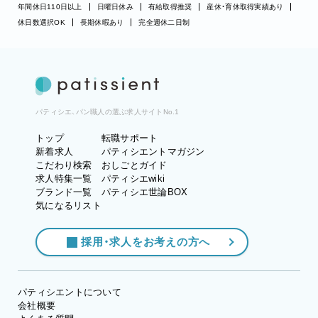
年間休日110日以上
日曜日休み
有給取得推奨
産休・育休取得実績あり
休日数選択OK
長期休暇あり
完全週休二日制
パティシエ、パン職人の選ぶ求人サイトNo.1
トップ
転職サポート
新着求人
パティシエントマガジン
こだわり検索
おしごとガイド
求人特集一覧
パティシエwiki
ブランド一覧
パティシエ世論BOX
気になるリスト
採用・求人をお考えの方へ
パティシエントについて
会社概要