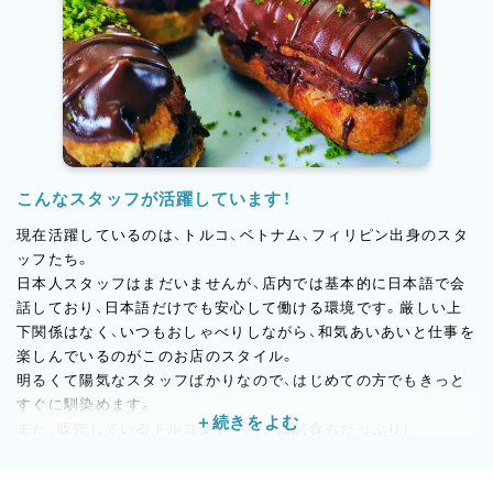
トルコ人のお客様を中心に、朝の焼きたてパンを求めて訪れる人
や、夜にゆっくりカフェタイムを楽しむ人など、一日を通して賑わ
いの絶えないお店です。百貨店催事や全国発送にも対応し、今で
は中京圏にとどまらず、日本中にファンを持つブランドへと成長
を遂げています。
こんなスタッフが活躍しています！
現在活躍しているのは、トルコ、ベトナム、フィリピン出身のスタ
ッフたち。
日本人スタッフはまだいませんが、店内では基本的に日本語で会
話しており、日本語だけでも安心して働ける環境です。厳しい上
下関係はなく、いつもおしゃべりしながら、和気あいあいと仕事を
楽しんでいるのがこのお店のスタイル。
明るくて陽気なスタッフばかりなので、はじめての方でもきっと
すぐに馴染めます。
また、販売しているトルコ菓子やパンは試食もたっぷり！
「これ、今日の焼き加減どう？」「この甘さ、日本人にウケそうだ
ね！」など、味見を通して自然に商品理解が深まり、意見を交わす