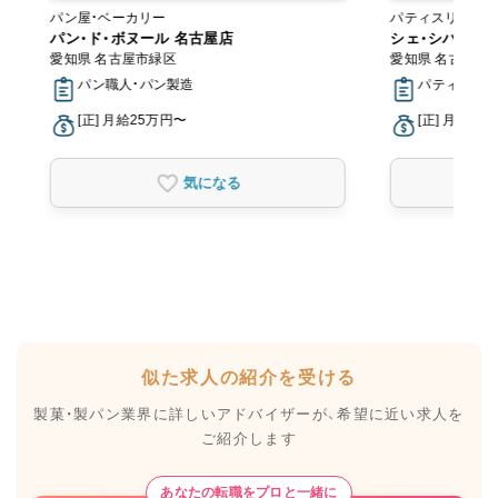
パン屋・ベーカリー
パティスリー・ス
パン・ド・ボヌール 名古屋店
シェ・シバタ 名
愛知県 名古屋市緑区
愛知県 名古屋市
パン職人・パン製造
パティシエ
[正] 月給25万円〜
[正] 月給20
気になる
似た求人の紹介を受ける
製菓・製パン業界に詳しいアドバイザーが、
希望に近い求人を
ご紹介します
あなたの転職をプロと一緒に