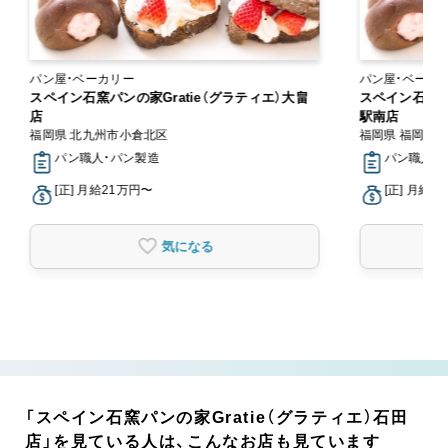
パン屋・ベーカリー
パン屋・ベーカ
スペイン石窯パンの家Gratie（グラティエ）大畠
スペイン石窯パ
店
駅南店
福岡県 北九州市小倉北区
福岡県 福岡市
パン職人・パン製造
パン職人・
[正] 月給21万円〜
[正] 月給2
気になる
「スペイン石窯パンの家Gratie（グラティエ）石田
店」を見ている人は、こんなお店も見ています