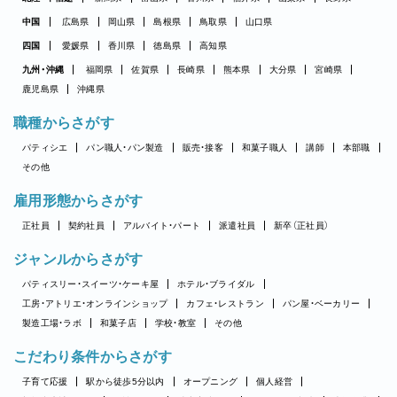
中国
広島県
岡山県
島根県
鳥取県
山口県
四国
愛媛県
香川県
徳島県
高知県
九州・沖縄
福岡県
佐賀県
長崎県
熊本県
大分県
宮崎県
鹿児島県
沖縄県
職種からさがす
パティシエ
パン職人・パン製造
販売・接客
和菓子職人
講師
本部職
その他
雇用形態からさがす
正社員
契約社員
アルバイト・パート
派遣社員
新卒（正社員）
ジャンルからさがす
パティスリー・スイーツ・ケーキ屋
ホテル・ブライダル
工房・アトリエ・オンラインショップ
カフェ・レストラン
パン屋・ベーカリー
製造工場・ラボ
和菓子店
学校・教室
その他
こだわり条件からさがす
子育て応援
駅から徒歩5分以内
オープニング
個人経営