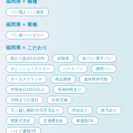
福岡県 × 職種
パン職人・パン製造
福岡県 × 業種
パン屋・ベーカリー
福岡県 × こだわり
駅から徒歩5分以内
経験者
食パン・菓子パン
デニッシュペストリー
ハードパン
調理パン
オールスクラッチ
商品開発
連休取得可能
年間休日105日以上
長期休暇あり
18時までの退社
社保完備
引っ越し補助/住宅手当あり
昇給あり
賞与あり
残業代支給
交通費支給
車通勤OK
バイク通勤OK