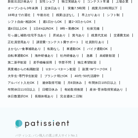
新規出店計画あり
女性シェフ
独立実績あり
コンテスト常連
上場企業
オープンから3年未満
定休日あり
実働7.5時間
残業月20時間以下
18時までの退社
午後出社
残業ほぼなし
早上がりあり
シフト制
シフト自由・相談OK
週1日からOK
週2・3日からOK
週4日以上OK
1日4h以内OK
9時～勤務OK
社保完備
引っ越し補助/住宅手当あり
昇給あり
賞与あり
残業代支給
交通費支給
正社員登用あり
講習費・コンテスト費サポート
社員割引あり
まかない・食事補助あり
転勤なし
車通勤OK
バイク通勤OK
自転車通勤OK
海外研修あり
社内研修あり
急募
未経験歓迎
第二新卒歓迎
若手積極採用
学歴不問
独立希望歓迎
異業種からの転職歓迎
Uターン・Iターン歓迎
副業・WワークOK
大学生・専門学生歓迎
ブランク明けOK
40代・50代活躍中
アルバイト入社OK
連休取得可能
月8回休み
年間休日105日以上
年間休日110日以上
日曜日休み
有給取得推奨
産休・育休取得実績あり
休日数選択OK
長期休暇あり
完全週休二日制
パティシエ、パン職人の選ぶ求人サイトNo.1