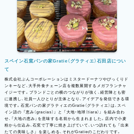
スペイン石窯パンの家Gratie（グラティエ）石田店につい
て
株式会社ぶんコーポレーションはミスタードーナツやびっくりド
ンキーなど、大手外食チェーン店を複数展開するメガフランチャ
イジーです。ブランドごとの横のつながりが強く、経営陣とも密
に連携し、社員一人ひとりが主体となり、アイデアを発信できる環
境です。石窯パンの家グラティエのGratie（グラティエ）は、スペ
イン語の 「恵み（gracias）」 と 「大地・地球（tiara）」 を組み合わ
せ、「大地の恵み」を意味する名前から生まれました。店内で小麦
粉から仕込み、石窯で丁寧に焼き上げていて、いつ訪れても 「出来
たての美味しさ」 を楽しめる、それがGratieのこだわりです。