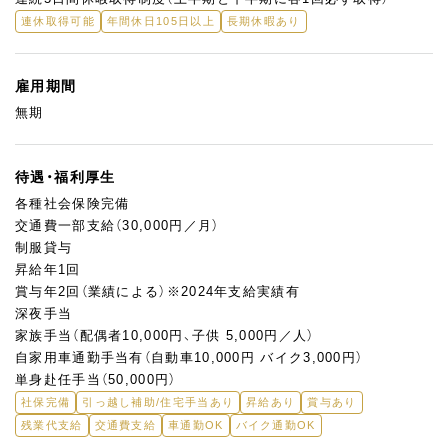
連休取得可能
年間休日105日以上
長期休暇あり
雇用期間
無期
待遇・福利厚生
各種社会保険完備
交通費一部支給（30,000円／月）
制服貸与
昇給年1回
賞与年2回（業績による）※2024年支給実績有
深夜手当
家族手当（配偶者10,000円、子供 5,000円／人）
自家用車通勤手当有（自動車10,000円 バイク3,000円）
単身赴任手当（50,000円）
社保完備
引っ越し補助/住宅手当あり
昇給あり
賞与あり
残業代支給
交通費支給
車通勤OK
バイク通勤OK