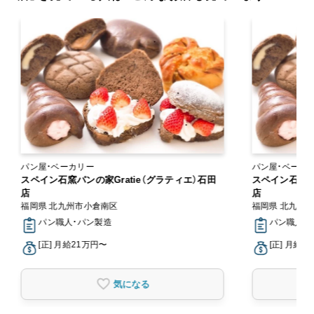
パン屋・ベーカリー
パン屋・ベーカ
スペイン石窯パンの家Gratie（グラティエ）石田
スペイン石窯パ
店
店
福岡県 北九州市小倉南区
福岡県 北九州
パン職人・パン製造
パン職人・
[正] 月給21万円〜
[正] 月給2
気になる