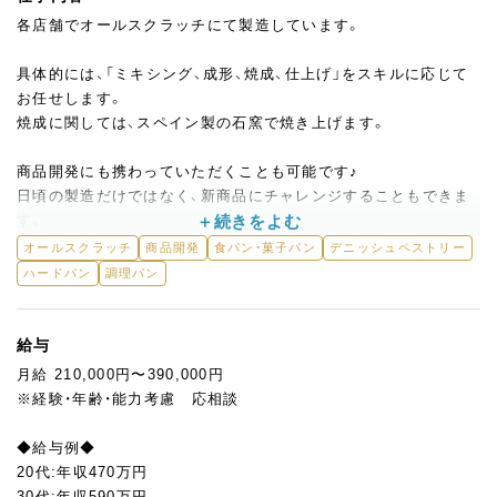
各店舗でオールスクラッチにて製造しています。
具体的には、「ミキシング、成形、焼成、仕上げ」をスキルに応じて
お任せします。
焼成に関しては、スペイン製の石窯で焼き上げます。
商品開発にも携わっていただくことも可能です♪
日頃の製造だけではなく、新商品にチャレンジすることもできま
す。
オールスクラッチ
商品開発
食パン・菓子パン
デニッシュペストリー
☆販売のサポートをいただくこともあります。
ハードパン
調理パン
■キャリアパス
一般職→副店長→店長→事業部マネージャー→役員
給与
※上記ステップで役員までキャリアパスの実績有
月給 210,000円〜390,000円
※経験・年齢・能力考慮 応相談
◆給与例◆
20代:年収470万円
30代:年収590万円