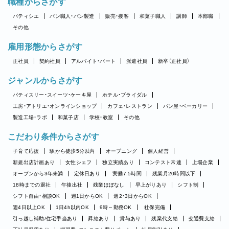
職種からさがす
パティシエ
パン職人・パン製造
販売・接客
和菓子職人
講師
本部職
その他
雇用形態からさがす
正社員
契約社員
アルバイト・パート
派遣社員
新卒（正社員）
ジャンルからさがす
パティスリー・スイーツ・ケーキ屋
ホテル・ブライダル
工房・アトリエ・オンラインショップ
カフェ・レストラン
パン屋・ベーカリー
製造工場・ラボ
和菓子店
学校・教室
その他
こだわり条件からさがす
子育て応援
駅から徒歩5分以内
オープニング
個人経営
新規出店計画あり
女性シェフ
独立実績あり
コンテスト常連
上場企業
オープンから3年未満
定休日あり
実働7.5時間
残業月20時間以下
18時までの退社
午後出社
残業ほぼなし
早上がりあり
シフト制
シフト自由・相談OK
週1日からOK
週2・3日からOK
週4日以上OK
1日4h以内OK
9時～勤務OK
社保完備
引っ越し補助/住宅手当あり
昇給あり
賞与あり
残業代支給
交通費支給