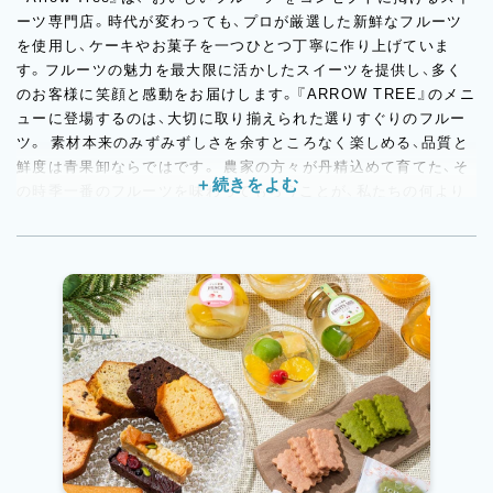
ーツ専門店。時代が変わっても、プロが厳選した新鮮なフルーツ
を使用し、ケーキやお菓子を一つひとつ丁寧に作り上げていま
す。フルーツの魅力を最大限に活かしたスイーツを提供し、多く
のお客様に笑顔と感動をお届けします。『ARROW TREE』のメニ
ューに登場するのは、大切に取り揃えられた選りすぐりのフルー
ツ。 素材本来のみずみずしさを余すところなく楽しめる、品質と
鮮度は青果卸ならではです。 農家の方々が丹精込めて育てた、そ
の時季一番のフルーツを味わってもらうことが、私たちの何より
の喜び。 時代が変わっても”おいしいフルーツ”こそが『ARROW
TREE』のコンセプトです。