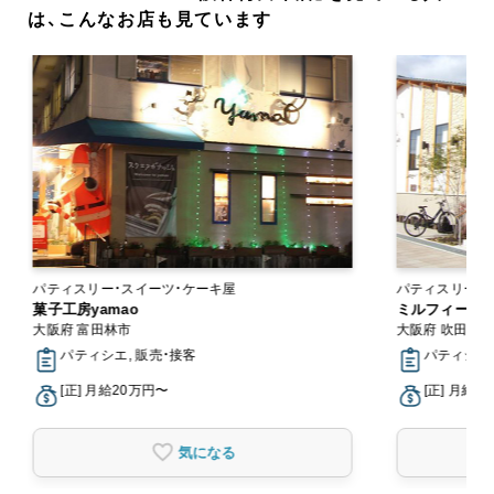
は、こんなお店も見ています
パティスリー・スイーツ・ケーキ屋
パティスリー・
菓子工房yamao
ミルフィーユ（
大阪府 富田林市
大阪府 吹田市
パティシエ, 販売・接客
パティシエ,
[正] 月給20万円〜
[正] 月給2
気になる