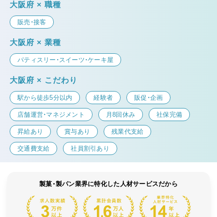
大阪府 × 職種
販売・接客
大阪府 × 業種
パティスリー・スイーツ・ケーキ屋
大阪府 × こだわり
駅から徒歩5分以内
経験者
販促・企画
店舗運営・マネジメント
月8回休み
社保完備
昇給あり
賞与あり
残業代支給
交通費支給
社員割引あり
製菓・製パン業界に特化した人材サービスだから