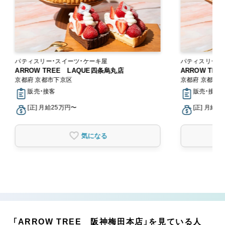
パティスリー・スイーツ・ケーキ屋
パティスリー・
ARROW TREE LAQUE四条烏丸店
ARROW TR
京都府 京都市下京区
京都府 京都市
販売・接客
販売・接客
[正] 月給25万円〜
[正] 月給2
気になる
「ARROW TREE 阪神梅田本店」を見ている人