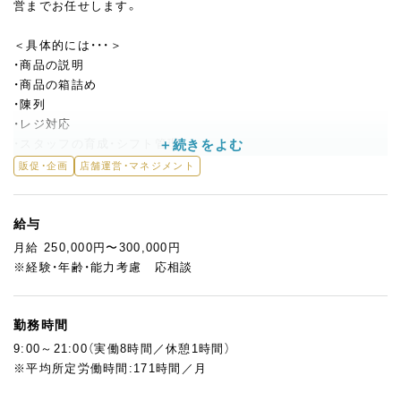
営までお任せします。
＜具体的には・・・＞
・商品の説明
・商品の箱詰め
・陳列
・レジ対応
・スタッフの育成・シフト管理
・店舗運営全般
販促・企画
店舗運営・マネジメント
・商品販売促進のイベント企画（フルーツフェア等）
スキルに応じて徐々に仕事をお任せしていくため、店長経験が無
給与
い方や他業種からの転職希望者も歓迎します。
月給 250,000円〜300,000円
※経験・年齢・能力考慮 応相談
勤務時間
9:00～21:00（実働8時間／休憩1時間）
※平均所定労働時間:171時間／月