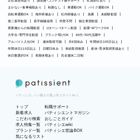
正社員登用あり
講習費・コンテスト費サポート
社員割引あり
まかない・食事補助あり
転勤なし
車通勤OK
バイク通勤OK
自転車通勤OK
海外研修あり
社内研修あり
急募
未経験歓迎
第二新卒歓迎
若手積極採用
学歴不問
独立希望歓迎
異業種からの転職歓迎
Uターン・Iターン歓迎
副業・WワークOK
大学生・専門学生歓迎
ブランク明けOK
40代・50代活躍中
アルバイト入社OK
連休取得可能
月8回休み
年間休日105日以上
年間休日110日以上
日曜日休み
有給取得推奨
産休・育休取得実績あり
休日数選択OK
長期休暇あり
完全週休二日制
パティシエ、パン職人の選ぶ求人サイトNo.1
トップ
転職サポート
新着求人
パティシエントマガジン
こだわり検索
おしごとガイド
求人特集一覧
パティシエwiki
ブランド一覧
パティシエ世論BOX
気になるリスト