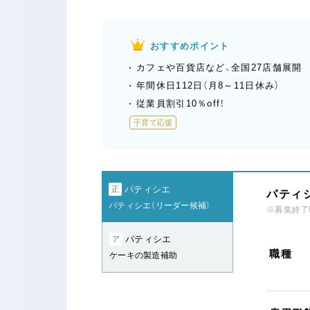
おすすめポイント
カフェや百貨店など、全国27店舗展開
年間休日112日（月8～11日休み）
従業員割引10％off！
子育て応援
パティシエ
正
パティシ
パティシエ（リーダー候補）
※募集終了
パティシエ
ア
職種
ケーキの製造補助