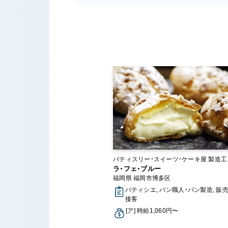
パティスリー・スイーツ・ケーキ屋 製造工場・
ラボ
ラ・フェ・ブルー
福岡県 福岡市博多区
パティシエ, パン職人・パン製造, 販売
接客
[ア] 時給1,060円〜