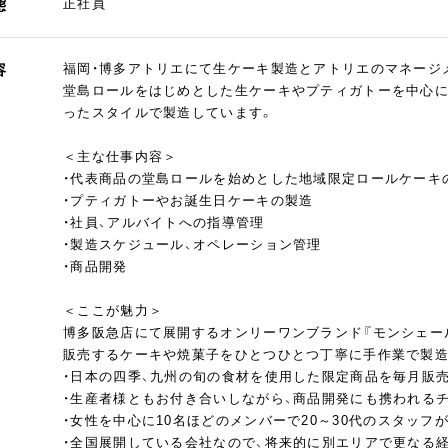
態
正社員
容
福岡・博多アトリエにて生ケーキ製造とアトリエのマネージ
堂島ロールをはじめとした生ケーキやプティガトーを中心に
ったスタイルで製造しています。
＜主な仕事内容＞
・代表商品の堂島ロールを始めとした地域限定ロールケーキ
・プティガトーやお誕生日ケーキの製造
・社員、アルバイトへの指導管理
・製造スケジュール、オペレーション管理
・商品開発
＜ここが魅力＞
博多阪急店にて展開するオンリーワンブランド『モンシェー
販売するケーキや焼菓子をひとつひとつ丁寧に手作業で製
・日本の四季、九州の旬の食材を使用した限定商品を毎月販
・生産者様ともお付き合いしながら、商品開発にも携われるチ
・女性を中心に10名ほどのメンバーで20～30代のスタッフ
・全国展開している会社なので、将来的に別エリアで更なる