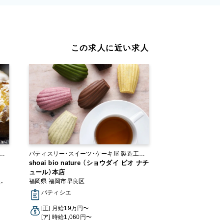
この求人に近い求人
パティスリー・スイーツ・ケーキ屋 製造工場・
ラボ
shoai bio nature （ショウダイ ビオ ナチ
ュール）本店
福岡県 福岡市早良区
・
パティシエ
[正] 月給19万円〜
[ア] 時給1,060円〜