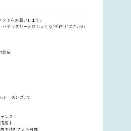
メントをお願いします。
、パティスリーと同じような“手作り”にこだわ
の製造
ルシーズンズ』で
造
売
ャンス！
が活躍中
経験を積むことも可能