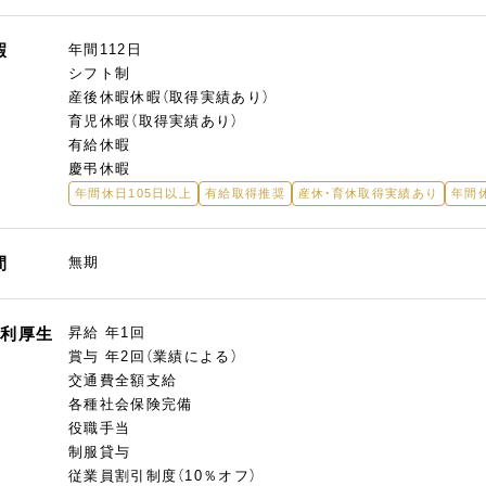
暇
年間112日
シフト制
産後休暇休暇（取得実績あり）
育児休暇（取得実績あり）
有給休暇
慶弔休暇
年間休日105日以上
有給取得推奨
産休・育休取得実績あり
年間
間
無期
福利厚生
昇給 年1回
賞与 年2回（業績による）
交通費全額支給
各種社会保険完備
役職手当
制服貸与
従業員割引制度（10％オフ）