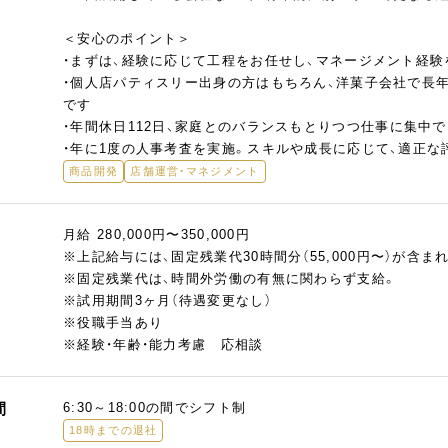
＜安心のポイント＞
・まずは、経験に応じて工程をお任せし、マネージメント経
・個人店パティスリー出身の方はもちろん、洋菓子会社で長
です
・年間休日112日、家庭とのバランスもとりつつ仕事に集中
・年に1度の人事考査を実施。スキルや成長に応じて、適正な
商品開発
店舗運営・マネジメント
月給 280,000円〜350,000円
※上記給与には、固定残業代30時間分（55,000円〜）が含
※固定残業代は、時間外労働の有無に関わらず支給。
※試用期間3ヶ月（待遇変更なし）
※役職手当あり
※経験・年齢・能力考慮 応相談
間
6:30～18:00の間でシフト制
18時までの退社