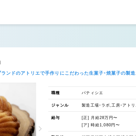
報
ランドのアトリエで手作りにこだわった生菓子・焼菓子の製造
職種
パティシエ
ジャンル
製造工場・ラボ,工房・アト
給与
[正] 月給28万円〜
[ア] 時給1,080円〜