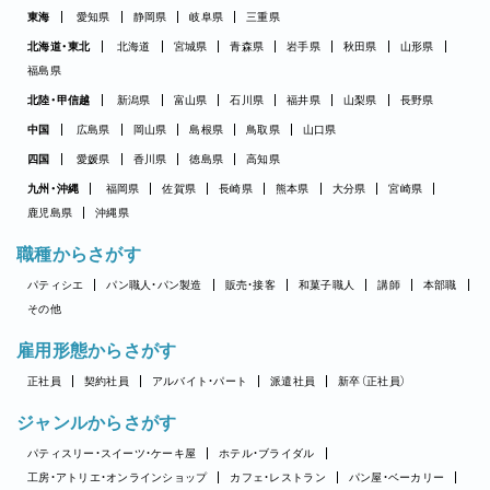
東海
愛知県
静岡県
岐阜県
三重県
北海道・東北
北海道
宮城県
青森県
岩手県
秋田県
山形県
福島県
北陸・甲信越
新潟県
富山県
石川県
福井県
山梨県
長野県
中国
広島県
岡山県
島根県
鳥取県
山口県
四国
愛媛県
香川県
徳島県
高知県
九州・沖縄
福岡県
佐賀県
長崎県
熊本県
大分県
宮崎県
鹿児島県
沖縄県
職種からさがす
パティシエ
パン職人・パン製造
販売・接客
和菓子職人
講師
本部職
その他
雇用形態からさがす
正社員
契約社員
アルバイト・パート
派遣社員
新卒（正社員）
ジャンルからさがす
パティスリー・スイーツ・ケーキ屋
ホテル・ブライダル
工房・アトリエ・オンラインショップ
カフェ・レストラン
パン屋・ベーカリー