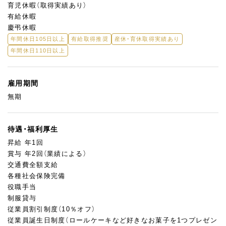
育児休暇（取得実績あり）
環境です
有給休暇
・年に1度の人事考査を実施。スキルや成長に応じて、適正な評価
慶弔休暇
を実施します。
年間休日105日以上
有給取得推奨
産休・育休取得実績あり
年間休日110日以上
雇用期間
無期
待遇・福利厚生
昇給 年1回
賞与 年2回（業績による）
交通費全額支給
各種社会保険完備
役職手当
制服貸与
従業員割引制度（10％オフ）
従業員誕生日制度（ロールケーキなど好きなお菓子を1つプレゼン