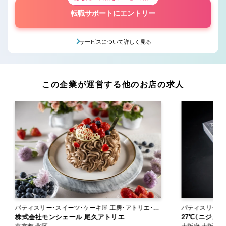
転職サポートにエントリー
サービスについて詳しく見る
この企業が運営する他のお店の求人
パティスリー・スイーツ・ケーキ屋 工房・アトリエ・オ
パティスリー・スイーツ
ンラインショップ
株式会社モンシェール 尾久アトリエ
ン
27℃（ニジュ