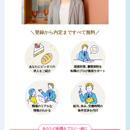
＼登録から内定まですべて無料／
あなたにピッタリの
面接対策、書類添削を
求人をご紹介
転職のプロが徹底サポート
職場のリアルな
給与、休み、労働時間の
情報がわかる
条件交渉を代行
あなたの転職をプロと一緒に