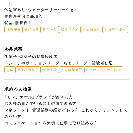
ト）
休憩室あり（ウォーターサーバー付き）
福利厚生倶楽部加入
髪型・服装自由
社保完備
昇給あり
賞与あり
残業代支給
交通費支給
社員割引あり
応募資格
生菓子・焼菓子の製造経験者
※シェフやポジションリーダーなど、リーダー経験者歓迎
急募
若手積極採用
学歴不問
独立希望歓迎
Uターン・Iターン歓迎
求める人物像
「モンシェール」ブランドが好きな方
お客様の喜んでいる顔を想像できる方
マネジメント・管理業務の経験がある方、これからチャレンジして
みたい方
コミュニケーションを大切に仕事に取り組める方