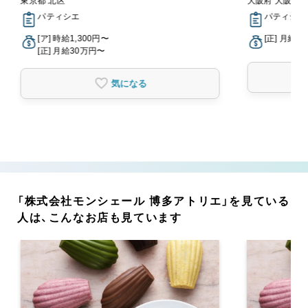
東京都 北区
大阪府 大阪市
パティシエ
パティシエ
[ア] 時給1,300円〜
[正] 月給2
[正] 月給30万円〜
気になる
「株式会社モンシェール 博多アトリエ」を見ている
人は、こんなお店も見ています