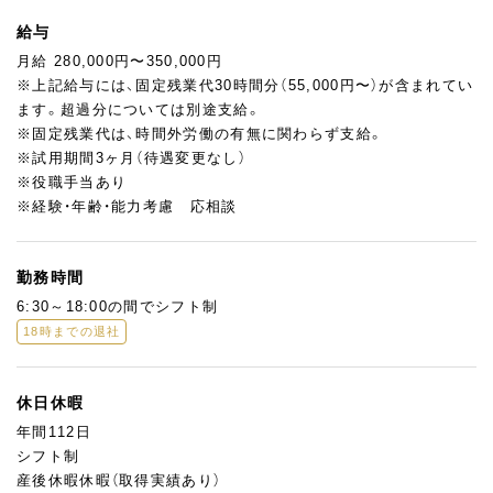
・製造スケジュール、オペレーション管理
・商品開発
給与
月給 280,000円〜350,000円
＜ここが魅力＞
※上記給与には、固定残業代30時間分（55,000円〜）が含まれてい
博多阪急店にて展開するオンリーワンブランド『モンシェールシ
ます。超過分については別途支給。
ーズンズ』で
※固定残業代は、時間外労働の有無に関わらず支給。
販売するケーキや焼菓子をひとつひとつ丁寧に手作業で製造
※試用期間3ヶ月（待遇変更なし）
・日本の四季、九州の旬の食材を使用した限定商品を毎月販売
※役職手当あり
・生産者様ともお付き合いしながら、商品開発にも携われるチャン
※経験・年齢・能力考慮 応相談
ス！
・女性を中心に10名ほどのメンバーで20～30代のスタッフが活躍
中
勤務時間
・全国展開している会社なので、将来的に別エリアで更なる経験を
6:30～18:00の間でシフト制
積むことも可能
18時までの退社
＜安心のポイント＞
・まずは、経験に応じて工程をお任せし、マネージメント経験を積
休日休暇
んでいただきます
年間112日
・個人店パティスリー出身の方はもちろん、洋菓子会社で長年パテ
シフト制
ィシエとして活躍されてきた方も大歓迎です
産後休暇休暇（取得実績あり）
・年間休日112日、家庭とのバランスもとりつつ仕事に集中できる