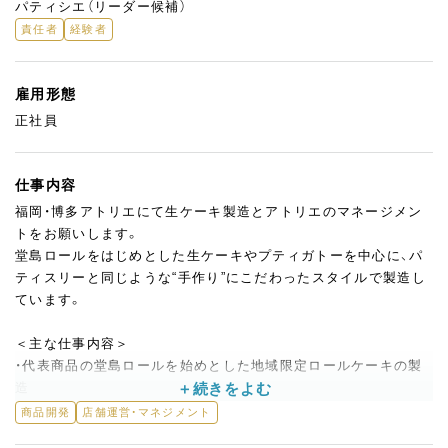
パティシエ（リーダー候補）
責任者
経験者
雇用形態
正社員
仕事内容
福岡・博多アトリエにて生ケーキ製造とアトリエのマネージメン
トをお願いします。
堂島ロールをはじめとした生ケーキやプティガトーを中心に、パ
ティスリーと同じような“手作り”にこだわったスタイルで製造し
ています。
＜主な仕事内容＞
・代表商品の堂島ロールを始めとした地域限定ロールケーキの製
造
・プティガトーやお誕生日ケーキの製造
商品開発
店舗運営・マネジメント
・社員、アルバイトへの指導管理