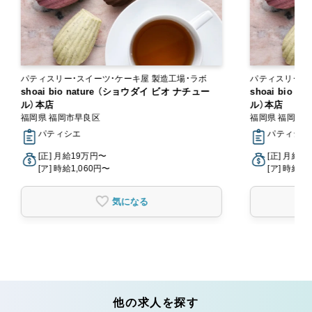
パティスリー・スイーツ・ケーキ屋 製造工場・ラボ
shoai bio nature （ショウダイ ビオ ナチュー
shoai bio 
ル）本店
ル）本店
福岡県 福岡市早良区
福岡県 福岡市
パティシエ
パティシエ
[正] 月給19万円〜
[正] 月給1
[ア] 時給1,060円〜
[ア] 時給1,
気になる
他の求人を探す