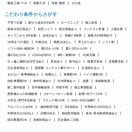
製造工場・ラボ
和菓子店
学校・教室
その他
こだわり条件からさがす
子育て応援
駅から徒歩5分以内
オープニング
個人経営
新規出店計画あり
女性シェフ
独立実績あり
コンテスト常連
上場企業
オープンから3年未満
定休日あり
実働7.5時間
残業月20時間以下
18時までの退社
午後出社
残業ほぼなし
早上がりあり
シフト制
シフト自由・相談OK
週1日からOK
週2・3日からOK
週4日以上OK
1日4h以内OK
9時～勤務OK
社保完備
引っ越し補助/住宅手当あり
昇給あり
賞与あり
残業代支給
交通費支給
正社員登用あり
講習費・コンテスト費サポート
社員割引あり
まかない・食事補助あり
転勤なし
車通勤OK
バイク通勤OK
自転車通勤OK
海外研修あり
社内研修あり
急募
未経験歓迎
第二新卒歓迎
若手積極採用
学歴不問
独立希望歓迎
異業種からの転職歓迎
Uターン・Iターン歓迎
副業・WワークOK
大学生・専門学生歓迎
ブランク明けOK
40代・50代活躍中
アルバイト入社OK
連休取得可能
月8回休み
年間休日105日以上
年間休日110日以上
日曜日休み
有給取得推奨
産休・育休取得実績あり
休日数選択OK
長期休暇あり
完全週休二日制