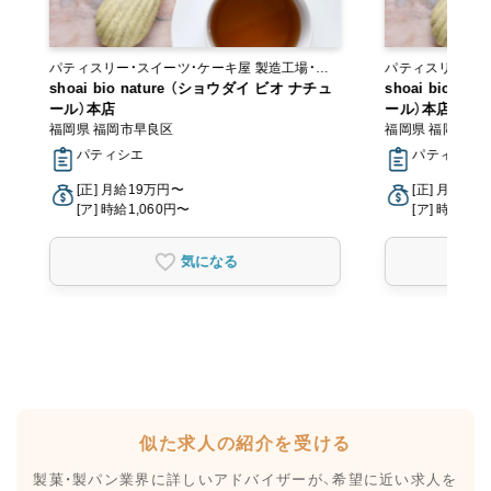
パティスリー・スイーツ・ケーキ屋 製造工場・ラ
パティスリー・スイーツ
ボ
shoai bio nature （ショウダイ ビオ ナチュ
ボ
shoai bio n
ール）本店
ール）本店
福岡県 福岡市早良区
福岡県 福岡市早
パティシエ
パティシエ
[正] 月給19万円〜
[正] 月給19
[ア] 時給1,060円〜
[ア] 時給1,0
気になる
似た求人の紹介を受ける
製菓・製パン業界に詳しいアドバイザーが、
希望に近い求人を