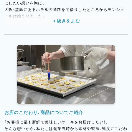
にしたい想いを胸に、
大阪・堂島にあるホテルの通路を間借りしたところからモンシェ
ールは始まりました。
創業から22年、今では「パティスリーモンシェール」、「モンシェー
ルシーズンズ」、「27℃」などお客様のニーズに沿ったブランドを
北海道から博多まで27店舗展開しています。また生産者様と協力
し、地産地消にこだわった果物を使用した地域限定ケーキや、空間
からモンシェールらしさを楽しむことができるカフェ併設店舗も
展開しています。
お店のこだわり、商品についてご紹介
「お客様に最も新鮮で美味しいケーキをお届けしたい！」
そんな想いから、私たちは創業当時から素材や製法、鮮度にこだわ