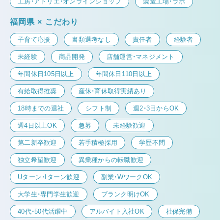
工房・アトリエ・オンラインショップ
製造工場・ラボ
福岡県 × こだわり
子育て応援
書類選考なし
責任者
経験者
未経験
商品開発
店舗運営・マネジメント
年間休日105日以上
年間休日110日以上
有給取得推奨
産休・育休取得実績あり
18時までの退社
シフト制
週2・3日からOK
週4日以上OK
急募
未経験歓迎
第二新卒歓迎
若手積極採用
学歴不問
独立希望歓迎
異業種からの転職歓迎
Uターン・Iターン歓迎
副業・WワークOK
大学生・専門学生歓迎
ブランク明けOK
40代・50代活躍中
アルバイト入社OK
社保完備