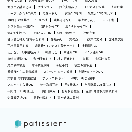
子育て応援
駅から徒歩5分以内
オープニング
個人経営
新規出店計画あり
女性シェフ
独立実績あり
コンテスト常連
上場企業
オープンから3年未満
定休日あり
実働7.5時間
残業月20時間以下
18時までの退社
午後出社
残業ほぼなし
早上がりあり
シフト制
シフト自由・相談OK
週1日からOK
週2・3日からOK
週4日以上OK
1日4h以内OK
9時～勤務OK
社保完備
引っ越し補助/住宅手当あり
昇給あり
賞与あり
残業代支給
交通費支給
正社員登用あり
講習費・コンテスト費サポート
社員割引あり
まかない・食事補助あり
転勤なし
車通勤OK
バイク通勤OK
自転車通勤OK
海外研修あり
社内研修あり
急募
未経験歓迎
第二新卒歓迎
若手積極採用
学歴不問
独立希望歓迎
異業種からの転職歓迎
Uターン・Iターン歓迎
副業・WワークOK
大学生・専門学生歓迎
ブランク明けOK
40代・50代活躍中
アルバイト入社OK
連休取得可能
月8回休み
年間休日105日以上
年間休日110日以上
日曜日休み
有給取得推奨
産休・育休取得実績あり
休日数選択OK
長期休暇あり
完全週休二日制