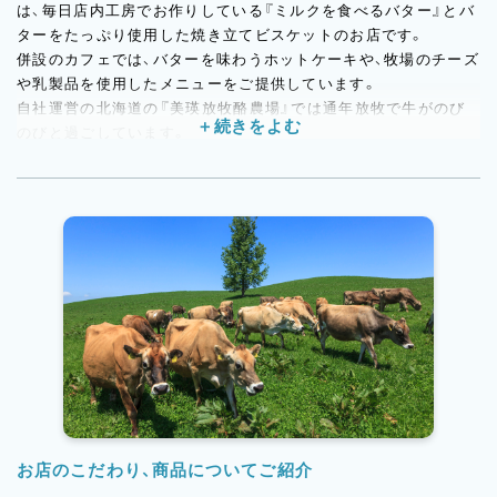
は、毎日店内工房でお作りしている『ミルクを食べるバター』とバ
ターをたっぷり使用した焼き立てビスケットのお店です。
併設のカフェでは、バターを味わうホットケーキや、牧場のチーズ
や乳製品を使用したメニューをご提供しています。
自社運営の北海道の『美瑛放牧酪農場』では通年放牧で牛がのび
のびと過ごしています。
広大な大地でストレスなく育った健康な牛たちのミルクを使用し
た商品は、栄養も豊富で美味しく、季節によって味わいも変化して
いきます。
素材への知識や理解を深めながら、一緒にバターとお菓子作り、お
店作りに取り組んでいきたい方をお待ちしています！
お店のこだわり、商品についてご紹介