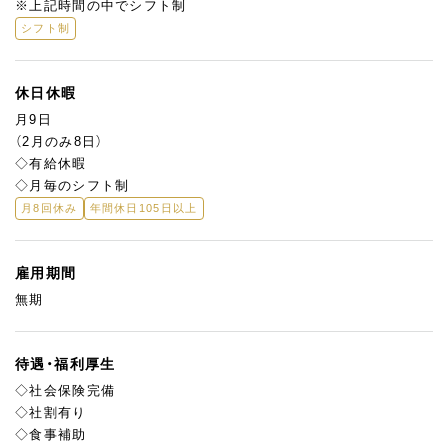
※上記時間の中でシフト制
べます！
シフト制
自分が作ったバターをお客様に直接届けるやりがいのあるお仕事
です。
休日休暇
月9日
（2月のみ8日）
◇有給休暇
◇月毎のシフト制
月8回休み
年間休日105日以上
雇用期間
無期
待遇・福利厚生
◇社会保険完備
◇社割有り
◇食事補助