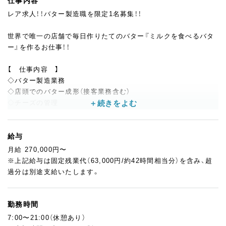
仕事内容
レア求人！！バター製造職を限定1名募集！！
世界で唯一の店舗で毎日作りたてのバター『ミルクを食べるバタ
ー』を作るお仕事！！
【 仕事内容 】
◇バター製造業務
◇店頭でのバター成形（接客業務含む）
◇チーズの管理
◇簡単な調理業務
給与
月給 270,000円〜
＊＊＊ココがポイント＊＊＊
※上記給与は固定残業代（63,000円/約42時間相当分）を含み、超
■＋バターづくりのスキルが磨ける＋■
過分は別途支給いたします。
北海道美瑛町にある自社牧場「美瑛放牧酪農場」から送られる
通年放牧のクリームから、毎日作りたてのバターを製造・販売。
季節によって変化するクリームの乳質を見極めながら、
勤務時間
チャーン製法で製造しています。
7:00〜21:00（休憩あり）
日々変わるクリームと向き合いながら、美味しいバター作りが学