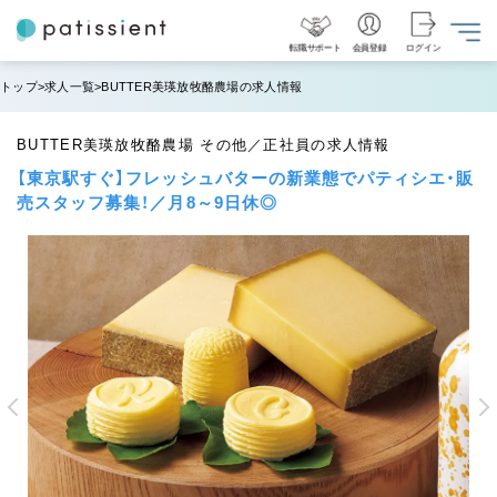
転職サポート
会員登録
ログイン
トップ
求人一覧
BUTTER美瑛放牧酪農場の求人情報
BUTTER美瑛放牧酪農場 その他／正社員の求人情報
【東京駅すぐ】フレッシュバターの新業態でパティシエ・販
売スタッフ募集！／月8～9日休◎