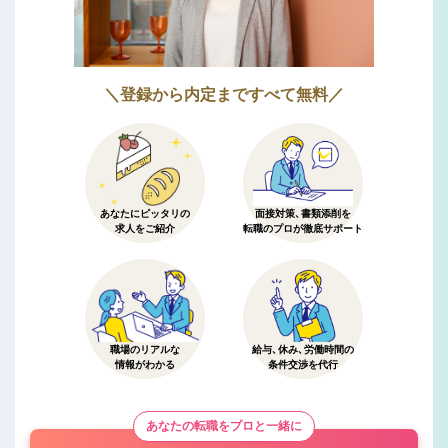
＼登録から内定まですべて無料／
あなたにピッタリの
面接対策、書類添削を
求人をご紹介
転職のプロが徹底サポート
職場のリアルな
給与、休み、労働時間の
情報がわかる
条件交渉を代行
あなたの転職をプロと一緒に