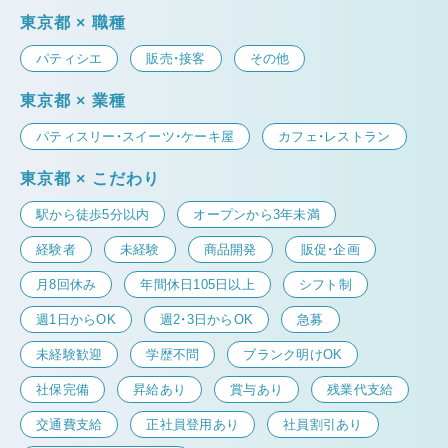
東京都 × 職種
パティシエ
販売・接客
その他
東京都 × 業種
パティスリー・スイーツ・ケーキ屋
カフェ・レストラン
東京都 × こだわり
駅から徒歩5分以内
オープンから3年未満
経験者
未経験
商品開発
販促・企画
月8回休み
年間休日105日以上
シフト制
週1日からOK
週2・3日からOK
急募
未経験歓迎
学歴不問
ブランク明けOK
社保完備
昇給あり
賞与あり
残業代支給
交通費支給
正社員登用あり
社員割引あり