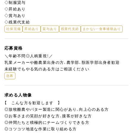
◇制服貸与
◇昇給あり
◇賞与あり
◇残業代支給
社保完備
昇給あり
賞与あり
残業代支給
まかない・食事補助あり
応募資格
＼年齢不問◎人柄重視！／
乳業メーカーや酪農業出身の方、農学部、獣医学部出身者歓迎
未経験でもやる気のある方はご相談ください
急募
求める人物像
【 こんな方を歓迎します 】
◎放牧酪農やバター製造に関心があり、向上心のある方
◎お客さまの笑顔が好きな方、接客が好きな方
◎仲間たちと積極的にチームづくりできる方
◎コツコツ地道な作業に取り組める方