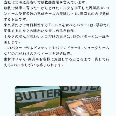
当社は北海道美瑛町で放牧酪農場を営んでいます。
放牧で健康に育った牛からとれたミルクを加工した乳製品や、コ
ンクール受賞多数の熟成チーズの美味しさを、東京丸の内で発信
するお店です。
東京店だけで毎日製造する『ミルクを食べるバター』は、季節毎に
変化するミルクの味わいを楽しめる自信作！！
ミルクの澄んだ味わいと口溶けの良さは、他のバターとは一線を
画します。
このバターで作るビスケットやパウンドケーキ、シュークリーム
などのこだわりのスウィーツを製造販売。
素材作りから、商品をお客様にお渡しするところまで一貫して行
えるので、やりがいも感じられます。