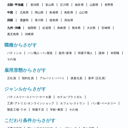
北陸・甲信越
新潟県
富山県
石川県
福井県
山梨県
長野県
中国
広島県
岡山県
島根県
鳥取県
山口県
四国
愛媛県
香川県
徳島県
高知県
九州・沖縄
福岡県
佐賀県
長崎県
熊本県
大分県
宮崎県
鹿児島県
沖縄県
職種からさがす
パティシエ
パン職人・パン製造
販売・接客
和菓子職人
講師
本部職
その他
雇用形態からさがす
正社員
契約社員
アルバイト・パート
派遣社員
新卒（正社員）
ジャンルからさがす
パティスリー・スイーツ・ケーキ屋
ホテル・ブライダル
工房・アトリエ・オンラインショップ
カフェ・レストラン
パン屋・ベーカリー
製造工場・ラボ
和菓子店
学校・教室
その他
こだわり条件からさがす