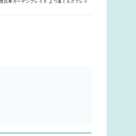
3 恵比寿ガーデンプレイス よつ葉ミルクプレイ
よつ葉牛乳とよつ葉クリームで捏ね上げた『よつ葉の