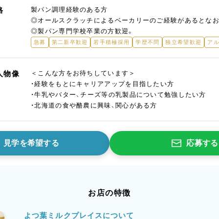
格
製パン調理経験のある方
◎オールスクラッチによるベーカリーのご経験があるとなお
◎製パン専門学校卒業の方歓迎。
急募
第二新卒歓迎
若手積極採用
学歴不問
独立希望歓迎
アル
人物像
＜こんな方をお待ちしています＞
・経験をもとにキャリアアップを目指したい方
・牛乳やバター、チーズ等の乳製品について勉強したい方
・北海道の食や酪農に興味、関心がある方
見学を希望する
応募する
お店の特徴
よつ葉ミルクプレイスについて