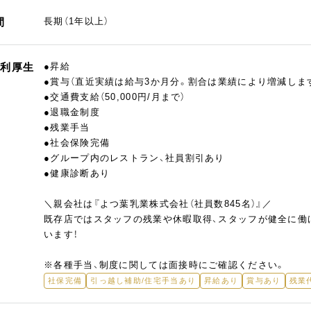
間
長期（1年以上）
福利厚生
●昇給
●賞与（直近実績は給与3か月分。割合は業績により増減しま
●交通費支給（50,000円/月まで）
●退職金制度
●残業手当
●社会保険完備
●グループ内のレストラン、社員割引あり
●健康診断あり
＼親会社は『よつ葉乳業株式会社（社員数845名）』／
既存店ではスタッフの残業や休暇取得、スタッフが健全に働
います！
※各種手当、制度に関しては面接時にご確認ください。
社保完備
引っ越し補助/住宅手当あり
昇給あり
賞与あり
残業