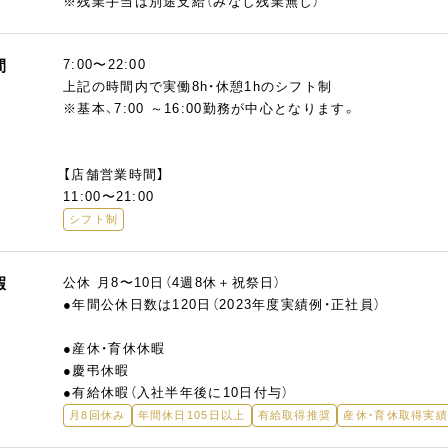
※残業手当は別途支給（みなし残業無し）
間
7:00〜22:00
上記の時間内で実働8h・休憩1hのシフト制
※基本、7:00 ～16:00勤務が中心となります。
【店舗営業時間】
11:00〜21:00
シフト制
暇
公休 月8〜10日（4週8休＋祝祭日）
●年間公休日数は120日（2023年度実績例・正社員）
●産休・育休休暇
●慶弔休暇
●有給休暇（入社半年後に10日付与）
月8回休み
年間休日105日以上
有給取得推奨
産休・育休取得実