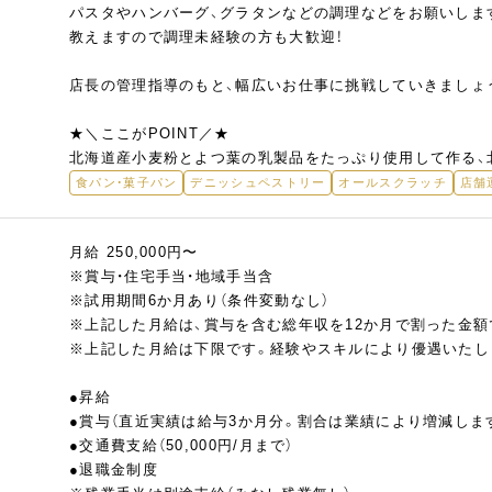
パスタやハンバーグ、グラタンなどの調理などをお願いしま
教えますので調理未経験の方も大歓迎！
店長の管理指導のもと、幅広いお仕事に挑戦していきましょ
★＼ここがPOINT／★
北海道産小麦粉とよつ葉の乳製品をたっぷり使用して作る、
食パン・菓子パン
デニッシュペストリー
オールスクラッチ
店舗
月給 250,000円〜
※賞与・住宅手当・地域手当含
※試用期間6か月あり（条件変動なし）
※上記した月給は、賞与を含む総年収を12か月で割った金額
※上記した月給は下限です。経験やスキルにより優遇いたし
●昇給
●賞与（直近実績は給与3か月分。割合は業績により増減しま
●交通費支給（50,000円/月まで）
●退職金制度