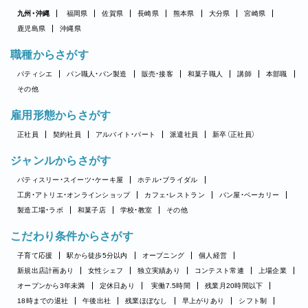
九州・沖縄
福岡県
佐賀県
長崎県
熊本県
大分県
宮崎県
鹿児島県
沖縄県
職種からさがす
パティシエ
パン職人・パン製造
販売・接客
和菓子職人
講師
本部職
その他
雇用形態からさがす
正社員
契約社員
アルバイト・パート
派遣社員
新卒（正社員）
ジャンルからさがす
パティスリー・スイーツ・ケーキ屋
ホテル・ブライダル
工房・アトリエ・オンラインショップ
カフェ・レストラン
パン屋・ベーカリー
製造工場・ラボ
和菓子店
学校・教室
その他
こだわり条件からさがす
子育て応援
駅から徒歩5分以内
オープニング
個人経営
新規出店計画あり
女性シェフ
独立実績あり
コンテスト常連
上場企業
オープンから3年未満
定休日あり
実働7.5時間
残業月20時間以下
18時までの退社
午後出社
残業ほぼなし
早上がりあり
シフト制