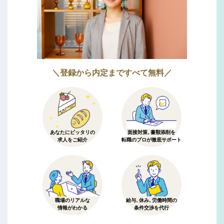
＼登録から内定まですべて無料／
あなたにピッタリの
面接対策、書類添削を
求人をご紹介
転職のプロが徹底サポート
職場のリアルな
給与、休み、労働時間の
情報がわかる
条件交渉を代行