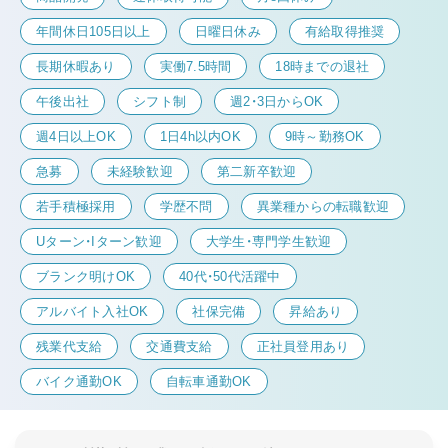
年間休日105日以上
日曜日休み
有給取得推奨
長期休暇あり
実働7.5時間
18時までの退社
午後出社
シフト制
週2・3日からOK
週4日以上OK
1日4h以内OK
9時～勤務OK
急募
未経験歓迎
第二新卒歓迎
若手積極採用
学歴不問
異業種からの転職歓迎
Uターン・Iターン歓迎
大学生・専門学生歓迎
ブランク明けOK
40代・50代活躍中
アルバイト入社OK
社保完備
昇給あり
残業代支給
交通費支給
正社員登用あり
バイク通勤OK
自転車通勤OK