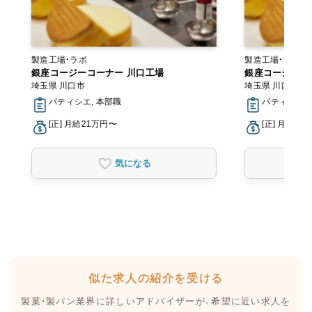
製造工場・ラボ
製造工場・ラボ
銀座コージーコーナー 川口工場
銀座コージーコ
埼玉県 川口市
埼玉県 川口市
パティシエ, 本部職
パティシエ,
[正] 月給21万円〜
[正] 月給21
気になる
似た求人の紹介を受ける
製菓・製パン業界に詳しいアドバイザーが、
希望に近い求人を