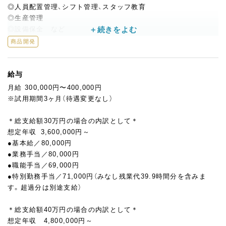
◎人員配置管理、シフト管理、スタッフ教育
◎生産管理
◎設備保全 など
※初めて担う業務でも、先輩がしっかりサポートします。
商品開発
経験と能力によっては、即時工場長としての採用や早期抜擢の可
能性あり！
給与
月給 300,000円〜400,000円
【キャリアアップも豊富にあります！】
※試用期間3ヶ月（待遇変更なし）
組織も大きく成長途中にあり、入社後早い段階でリーダーや管理
職になることも可能です。
＊総支給額30万円の場合の内訳として＊
将来的に成長拡大する計画の製造部門で、さらなるキャリアアッ
想定年収 3,600,000円～
プを目指していきましょう！
●基本給／80,000円
●業務手当／80,000円
●職能手当／69,000円
●特別勤務手当／71,000円（みなし残業代39.9時間分を含みま
す。超過分は別途支給）
＊総支給額40万円の場合の内訳として＊
想定年収 4,800,000円～