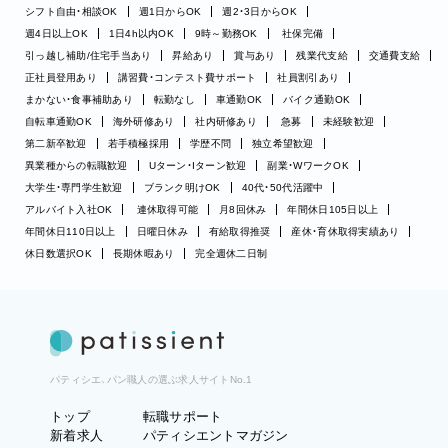
シフト自由・相談OK
週1日からOK
週2・3日からOK
週4日以上OK
1日4h以内OK
9時～勤務OK
社保完備
引っ越し補助/住宅手当あり
昇給あり
賞与あり
残業代支給
交通費支給
正社員登用あり
講習費・コンテスト費サポート
社員割引あり
まかない・食事補助あり
転勤なし
車通勤OK
バイク通勤OK
自転車通勤OK
海外研修あり
社内研修あり
急募
未経験歓迎
第二新卒歓迎
若手積極採用
学歴不問
独立希望歓迎
異業種からの転職歓迎
Uターン・Iターン歓迎
副業・WワークOK
大学生・専門学生歓迎
ブランク明けOK
40代・50代活躍中
アルバイト入社OK
連休取得可能
月8回休み
年間休日105日以上
年間休日110日以上
日曜日休み
有給取得推奨
産休・育休取得実績あり
休日数選択OK
長期休暇あり
完全週休二日制
パティシエ、パン職人の選ぶ求人サイトNo.1
トップ
転職サポート
新着求人
パティシエントマガジン