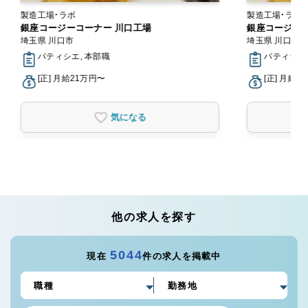
製造工場・ラボ
製造工場・ラボ
銀座コージーコーナー 川口工場
銀座コージーコ
埼玉県 川口市
埼玉県 川口市
パティシエ, 本部職
パティシエ,
[正] 月給21万円〜
[正] 月給2
気になる
他の求人を探す
5044
現在
件の求人を掲載中