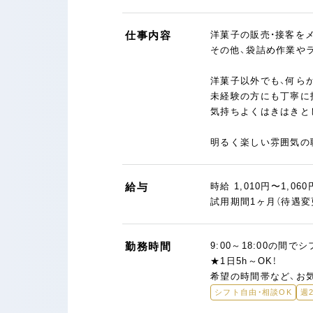
仕事内容
洋菓子の販売・接客を
その他、袋詰め作業や
洋菓子以外でも、何ら
未経験の方にも丁寧に
気持ちよくはきはきと
明るく楽しい雰囲気の
給与
時給 1,010円〜1,060
試用期間1ヶ月（待遇変
勤務時間
9:00～18:00の間で
★1日5h～OK！
希望の時間帯など、お
シフト自由・相談OK
週