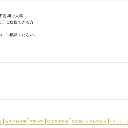
不定期で火曜
祝日に勤務できる方
軽にご相談ください。
迎
若手積極採用
学歴不問
独立希望歓迎
異業種からの転職歓迎
Uターン・