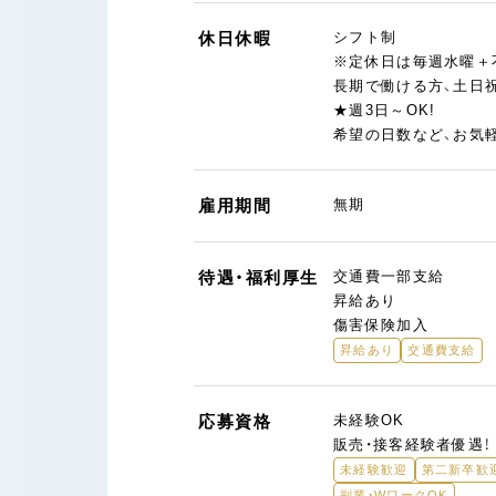
休日休暇
シフト制
※定休日は毎週水曜＋
長期で働ける方、土日
★週3日～OK!
希望の日数など、お気
雇用期間
無期
待遇・福利厚生
交通費一部支給
昇給あり
傷害保険加入
昇給あり
交通費支給
応募資格
未経験OK
販売・接客経験者優遇！
未経験歓迎
第二新卒歓
副業・WワークOK