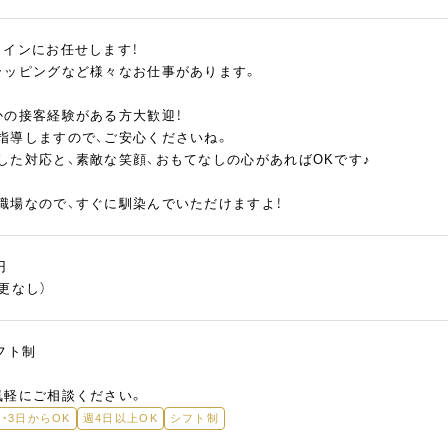
メインにお任せします！
ラッピングなど様々なお仕事があります。
かの接客経験がある方大歓迎！
指導しますので、ご安心くださいね。
した対応と、素敵な笑顔、おもてなしの心があればOKです♪
職場なので、すぐに馴染んでいただけますよ！
円
更なし）
シフト制
気軽にご相談ください。
2・3日からOK
週4日以上OK
シフト制