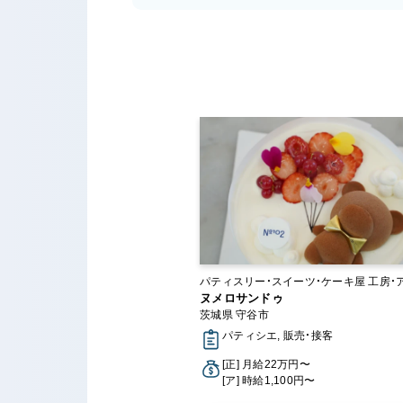
パティスリー・スイーツ・ケーキ屋 工房・アト
リエ・オンラインショップ
ヌメロサンドゥ
茨城県 守谷市
パティシエ, 販売・接客
[正] 月給22万円〜
[ア] 時給1,100円〜