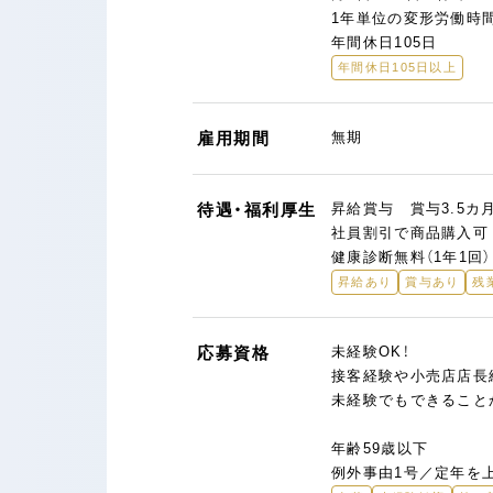
1年単位の変形労働時
年間休日105日
年間休日105日以上
雇用期間
無期
待遇・福利厚生
昇給賞与 賞与3.5カ月
社員割引で商品購入可
健康診断無料（1年1回）
昇給あり
賞与あり
残
応募資格
未経験OK！
接客経験や小売店店長
未経験でもできること
年齢59歳以下
例外事由1号／定年を