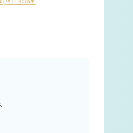
迎
40代・50代活躍中
ん