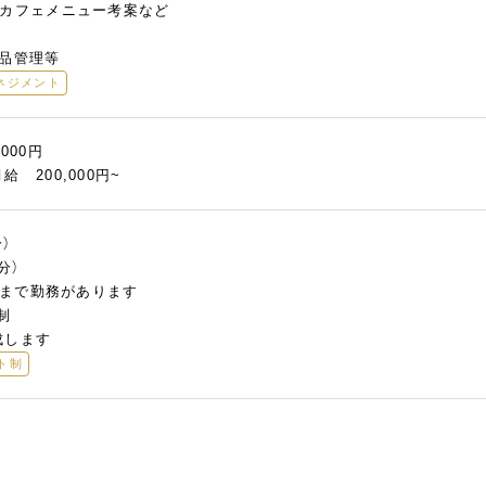
、カフェメニュー考案など
備品管理等
ネジメント
,000円
 200,000円~
分）
0分）
30まで勤務があります
制
成します
ト制