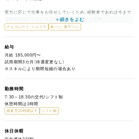
実力に応じて仕事をお任せしていくため、経験者であれば今まで
の経験を活かしていきながらスキルアップが可能。
チョコレート・ショコラ
食パン・菓子パン
＜こんな魅力があります！＞
パティシエとして技術・知識を身に付け
皆と楽しくわきあいあいあとした職場です。
給与
月給 185,000円〜
入社後は、能力・経験に応じてお任せする仕事を決定していきま
試用期間3カ月（待遇変更なし）
す。
※スキルにより期間短縮の場合あり
勤務時間
7:30～18:30の交代/シフト制
休憩時間は1時間
残業月20時間以下
シフト制
休日休暇