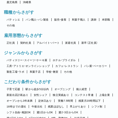
鹿児島県
沖縄県
職種からさがす
パティシエ
パン職人・パン製造
販売・接客
和菓子職人
講師
本部職
その他
雇用形態からさがす
正社員
契約社員
アルバイト・パート
派遣社員
新卒（正社員）
ジャンルからさがす
パティスリー・スイーツ・ケーキ屋
ホテル・ブライダル
工房・アトリエ・オンラインショップ
カフェ・レストラン
パン屋・ベーカリー
製造工場・ラボ
和菓子店
学校・教室
その他
こだわり条件からさがす
子育て応援
駅から徒歩5分以内
オープニング
個人経営
新規出店計画あり
女性シェフ
独立実績あり
コンテスト常連
上場企業
オープンから3年未満
定休日あり
実働7.5時間
残業月20時間以下
18時までの退社
午後出社
残業ほぼなし
早上がりあり
シフト制
シフト自由・相談OK
週1日からOK
週2・3日からOK