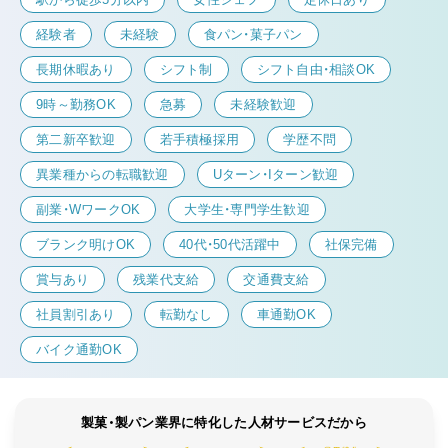
経験者
未経験
食パン・菓子パン
長期休暇あり
シフト制
シフト自由・相談OK
9時～勤務OK
急募
未経験歓迎
第二新卒歓迎
若手積極採用
学歴不問
異業種からの転職歓迎
Uターン・Iターン歓迎
副業・WワークOK
大学生・専門学生歓迎
ブランク明けOK
40代・50代活躍中
社保完備
賞与あり
残業代支給
交通費支給
社員割引あり
転勤なし
車通勤OK
バイク通勤OK
製菓・製パン業界に特化した人材サービスだから