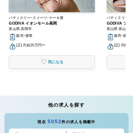
パティスリー・スイーツ・ケーキ屋
パティスリー・
GODIVA イオンモール高岡
GODIVA フ
富山県 高岡市
富山県 富山市
販売・接客
販売・接客
[正] 月給20万円〜
[正] 月給2
気になる
他の求人を探す
5052
現在
件の求人を掲載中