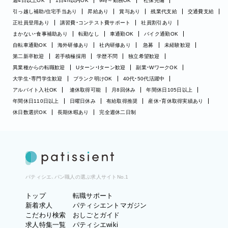
週4日以上OK
1日4h以内OK
9時～勤務OK
社保完備
引っ越し補助/住宅手当あり
昇給あり
賞与あり
残業代支給
交通費支給
正社員登用あり
講習費・コンテスト費サポート
社員割引あり
まかない・食事補助あり
転勤なし
車通勤OK
バイク通勤OK
自転車通勤OK
海外研修あり
社内研修あり
急募
未経験歓迎
第二新卒歓迎
若手積極採用
学歴不問
独立希望歓迎
異業種からの転職歓迎
Uターン・Iターン歓迎
副業・WワークOK
大学生・専門学生歓迎
ブランク明けOK
40代・50代活躍中
アルバイト入社OK
連休取得可能
月8回休み
年間休日105日以上
年間休日110日以上
日曜日休み
有給取得推奨
産休・育休取得実績あり
休日数選択OK
長期休暇あり
完全週休二日制
パティシエ、パン職人の選ぶ求人サイトNo.1
トップ
転職サポート
新着求人
パティシエントマガジン
こだわり検索
おしごとガイド
求人特集一覧
パティシエwiki