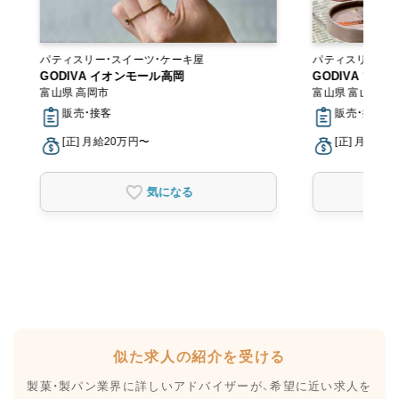
パティスリー・スイーツ・ケーキ屋
パティスリー・ス
GODIVA イオンモール高岡
GODIVA ファ
富山県 高岡市
富山県 富山市
販売・接客
販売・接客
[正] 月給20万円〜
[正] 月給20
気になる
似た求人の紹介を受ける
製菓・製パン業界に詳しいアドバイザーが、
希望に近い求人を