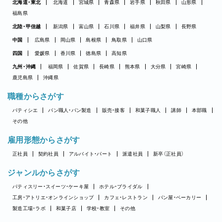
北海道・東北
北海道
宮城県
青森県
岩手県
秋田県
山形県
福島県
北陸・甲信越
新潟県
富山県
石川県
福井県
山梨県
長野県
中国
広島県
岡山県
島根県
鳥取県
山口県
四国
愛媛県
香川県
徳島県
高知県
九州・沖縄
福岡県
佐賀県
長崎県
熊本県
大分県
宮崎県
鹿児島県
沖縄県
職種からさがす
パティシエ
パン職人・パン製造
販売・接客
和菓子職人
講師
本部職
その他
雇用形態からさがす
正社員
契約社員
アルバイト・パート
派遣社員
新卒（正社員）
ジャンルからさがす
パティスリー・スイーツ・ケーキ屋
ホテル・ブライダル
工房・アトリエ・オンラインショップ
カフェ・レストラン
パン屋・ベーカリー
製造工場・ラボ
和菓子店
学校・教室
その他