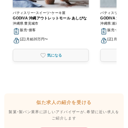
パティスリー・スイーツ・ケーキ屋
パティスリー・ス
GODIVA 沖縄アウトレットモール あしびな
GODIVA 浦
沖縄県 豊見城市
沖縄県 浦添市
販売・接客
販売・接客
[正] 月給20万円〜
[正] 月給20
気になる
似た求人の紹介を受ける
製菓・製パン業界に詳しいアドバイザーが、
希望に近い求人を
ご紹介します