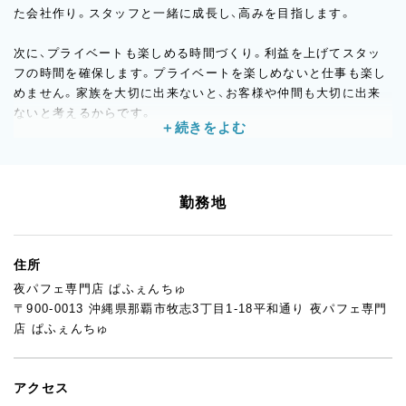
た会社作り。スタッフと一緒に成長し、高みを目指します。
次に、プライベートも楽しめる時間づくり。利益を上げてスタッ
フの時間を確保します。プライベートを楽しめないと仕事も楽し
めません。家族を大切に出来ないと、お客様や仲間も大切に出来
ないと考えるからです。
最後に、スタッフのモチベーションをあげ、ポジションの適材適所
を目指す。人は良いところだけではありません。僕も含め短所を
探せば必ずあります。その中で、輝くところにスポットを当てて
勤務地
伸ばします。
価値観はそれぞれ違います。ここは言葉に出してお互い話さない
住所
とわからないと思います。
夜パフェ専門店 ぱふぇんちゅ
笑顔で仕事できる空間作りを心掛けています。
〒900-0013 沖縄県那覇市牧志3丁目1-18平和通り 夜パフェ専門
店 ぱふぇんちゅ
と結局、ありがちな綺麗ごとを書いてると思われるかもしれませ
んが、あとは入社して実感してください！
アクセス