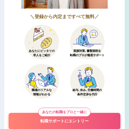
＼登録から内定まですべて無料／
あなたにピッタリの
面接対策、書類添削を
求人をご紹介
転職のプロが徹底サポート
職場のリアルな
給与、休み、労働時間の
情報がわかる
条件交渉を代行
あなたの転職をプロと一緒に
転職サポートにエントリー