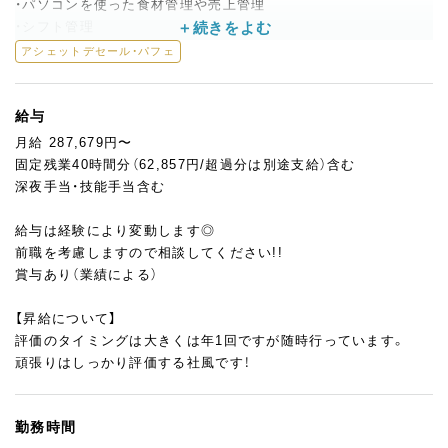
・パソコンを使った食材管理や売上管理
・シフト管理
などの事務作業もお願いします。
アシェットデセール・パフェ
味や見た目だけでなく、サービスすべてにこだわっています。
一度食べたら忘れられない、記憶に残るパフェを一緒に作ってい
給与
きましょう。
月給 287,679円〜
固定残業40時間分（62,857円/超過分は別途支給）含む
深夜手当・技能手当含む
給与は経験により変動します◎
前職を考慮しますので相談してください!!
賞与あり（業績による）
【昇給について】
評価のタイミングは大きくは年1回ですが随時行っています。
頑張りはしっかり評価する社風です！
勤務時間