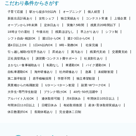
こだわり条件からさがす
子育て応援
駅から徒歩5分以内
オープニング
個人経営
新規出店計画あり
女性シェフ
独立実績あり
コンテスト常連
上場企業
オープンから3年未満
定休日あり
実働7.5時間
残業月20時間以下
18時までの退社
午後出社
残業ほぼなし
早上がりあり
シフト制
シフト自由・相談OK
週1日からOK
週2・3日からOK
週4日以上OK
1日4h以内OK
9時～勤務OK
社保完備
引っ越し補助/住宅手当あり
昇給あり
賞与あり
残業代支給
交通費支給
正社員登用あり
講習費・コンテスト費サポート
社員割引あり
まかない・食事補助あり
転勤なし
車通勤OK
バイク通勤OK
自転車通勤OK
海外研修あり
社内研修あり
急募
未経験歓迎
第二新卒歓迎
若手積極採用
学歴不問
独立希望歓迎
異業種からの転職歓迎
Uターン・Iターン歓迎
副業・WワークOK
大学生・専門学生歓迎
ブランク明けOK
40代・50代活躍中
アルバイト入社OK
連休取得可能
月8回休み
年間休日105日以上
年間休日110日以上
日曜日休み
有給取得推奨
産休・育休取得実績あり
休日数選択OK
長期休暇あり
完全週休二日制