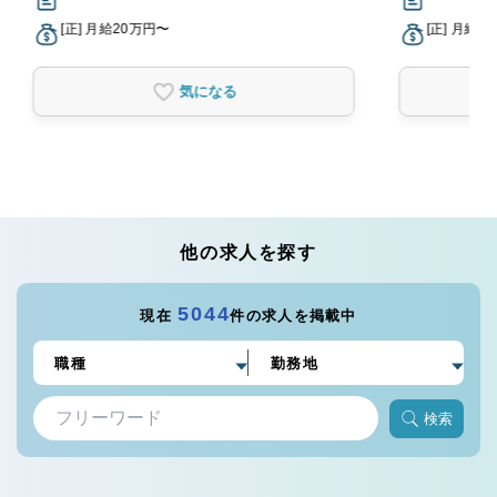
[正] 月給20万円〜
[正] 月給2
気になる
他の求人を探す
5044
現在
件の求人を掲載中
検索