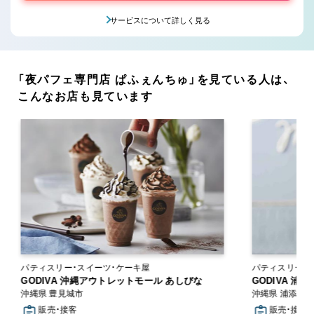
サービスについて詳しく見る
「夜パフェ専門店 ぱふぇんちゅ」を見ている人は、
こんなお店も見ています
パティスリー・スイーツ・ケーキ屋
パティスリー・
GODIVA 沖縄アウトレットモール あしびな
GODIVA 浦
沖縄県 豊見城市
沖縄県 浦添市
販売・接客
販売・接客