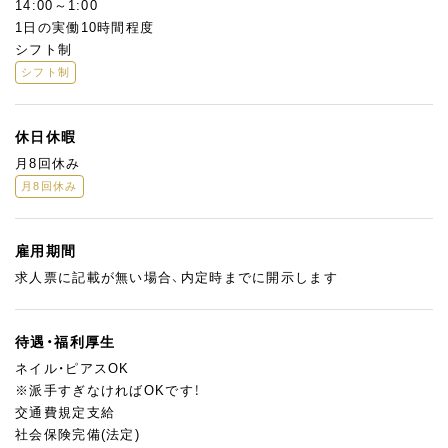
14:00～1:00
1日の実働10時間程度
シフト制
シフト制
休日休暇
月8回休み
月8回休み
雇用期間
求人票に記載が無い場合、内定時までに開示します
待遇・福利厚生
ネイル・ピアスOK
※派手すぎなければOKです！
交通費規定支給
社会保険完備(法定)